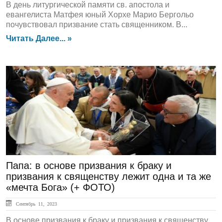
В день литургической памяти св. апостола и
евангелиста Матфея юный Хорхе Марио Бергольо
почувствовал призвание стать священником. В...
Читать Далее... »
ГЛАВНАЯ
Папа: в основе призвания к браку и
призвания к священству лежит одна и та же
«мечта Бога» (+ ФОТО)
Сентябрь 11, 2023
В основе призвания к браку и призвания к священству