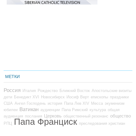
МЕТКИ
Россия
Италия
Рождество
Ближний Восток
Апостольские визиты
дети
Бенедикт XVI
Новосибирск
Иосиф Верт
епископы
праздники
США
Ангел Господень
история
Папа Лев XIV
Месса
экуменизм
Ватикан
юбилеи
аудиенции
Папа Римский
культура
общая
Церковь
общество
аудиенция
послания
общественный резонанс
Папа Франциск
РПЦ
преследования христиан