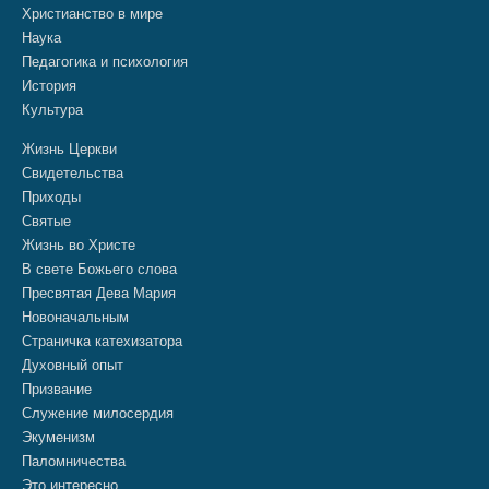
Христианство в мире
Наука
Педагогика и психология
История
Культура
Жизнь Церкви
Свидетельства
Приходы
Святые
Жизнь во Христе
В свете Божьего слова
Пресвятая Дева Мария
Новоначальным
Страничка катехизатора
Духовный опыт
Призвание
Служение милосердия
Экуменизм
Паломничества
Это интересно