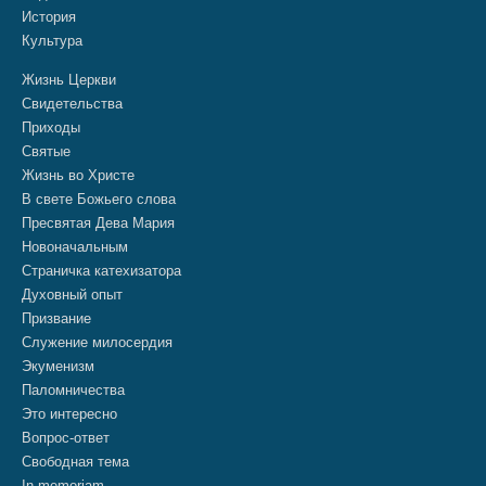
История
Культура
Жизнь Церкви
Свидетельства
Приходы
Святые
Жизнь во Христе
В свете Божьего слова
Пресвятая Дева Мария
Новоначальным
Страничка катехизатора
Духовный опыт
Призвание
Служение милосердия
Экуменизм
Паломничества
Это интересно
Вопрос-ответ
Свободная тема
In memoriam