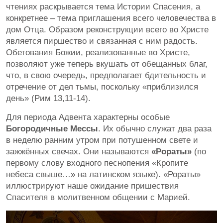
чтениях раскрывается тема Истории Спасения, а
конкретнее – тема приглашения всего человечества в
дом Отца. Образом реконструкции всего во Христе
является пиршество и связанная с ним радость.
Обетования Божии, реализованные во Христе,
позволяют уже теперь вкушать от обещанных благ,
что, в свою очередь, предполагает бдительность и
отречение от дел тьмы, поскольку «приблизился
день» (Рим 13,11-14).
Для периода Адвента характерны особые
Богородичные Мессы
. Их обычно служат два раза
в неделю ранним утром при потушенном свете и
зажжённых свечах. Они называются
«Рораты»
(по
первому слову входного песнопения «Кропите
небеса свыше…» на латинском языке). «Рораты»
иллюстрируют наше ожидание пришествия
Спасителя в молитвенном общении с Марией.