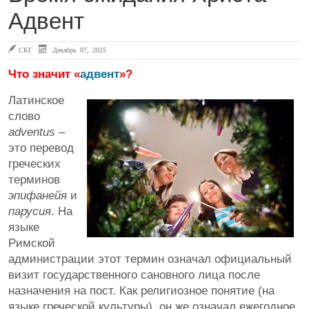
Адвент
СКГ
Декабрь 07, 2025
Что значит «
адвент
»?
Латинское
слово
adventus
–
это перевод
греческих
терминов
эпифанейя
и
парусия
. На
языке
Римской
администрации этот термин означал официальный
визит государственного сановного лица после
назначения на пост. Как религиозное понятие (на
языке греческой культуры), он же означал ежегодное