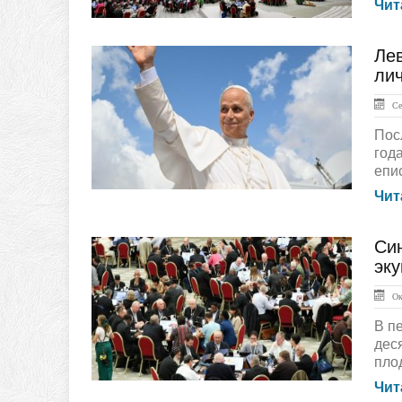
Чит
Лев
ГЛАВНАЯ
ли
Сен
Пос
год
епис
Чит
Си
ЛЕНТА НОВОСТЕЙ
эк
Окт
В п
дес
плод
Чит