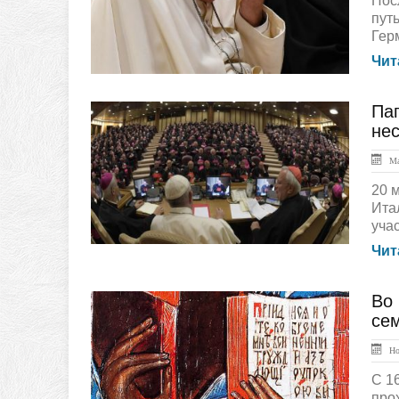
Пос
пут
Гер
Чит
Па
ЛЕНТА НОВОСТЕЙ
нес
Ма
20 
Ита
уча
Чит
Во
ЛЕНТА НОВОСТЕЙ
се
Ноя
С 1
про