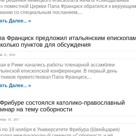
ле решения немецкого епископата начать «синодальный
ь» поместной Церкви Папа Франциск обратился к верующи
мании со специальным посланием,...
ать Далее... »
па Франциск предложил итальянским епископа
колько пунктов для обсуждения
й 21, 2019
мая в Риме начались работы пленарной ассамблеи
льянской епископской конференции. В первый день
стников приветствовал Папа Франциск,...
ать Далее... »
 Фрибуре состоялся католико-православный
минар на тему соборности
брь 19, 2017
6 по 18 ноября в Университете Фрибура (Швейцария)
ходил международный семинар «Соборность и её