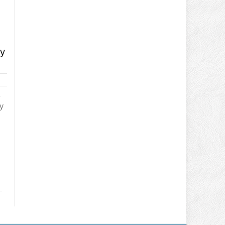
у
е
у