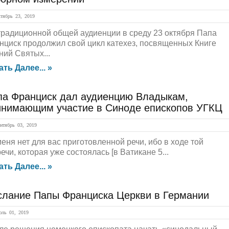
ябрь 23, 2019
традиционной общей аудиенции в среду 23 октября Папа
нциск продолжил свой цикл катехез, посвященных Книге
ний Святых...
ать Далее... »
па Франциск дал аудиенцию Владыкам,
инимающим участие в Синоде епископов УГКЦ
тябрь 03, 2019
меня нет для вас приготовленной речи, ибо в ходе той
ечи, которая уже состоялась [в Ватикане 5...
ать Далее... »
слание Папы Франциска Церкви в Германии
ль 01, 2019