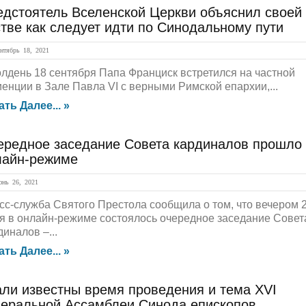
едстоятель Вселенской Церкви объяснил своей
тве как следует идти по Синодальному пути
тябрь 18, 2021
олдень 18 сентября Папа Франциск встретился на частной
иенции в Зале Павла VI с верными Римской епархии,...
ать Далее... »
ередное заседание Совета кардиналов прошло
лайн-режиме
нь 26, 2021
сс-служба Святого Престола сообщила о том, что вечером 
я в онлайн-режиме состоялось очередное заседание Совет
иналов –...
ать Далее... »
али известны время проведения и тема XVI
неральной Ассамблеи Синода епископов