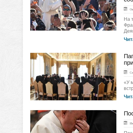
Окт
На 
Фра
Дея
Чит
Па
ЛЕНТА НОВОСТЕЙ
пр
Сен
«У 
встр
Чит
По
ЛЕНТА НОВОСТЕЙ
Ию