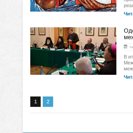
реа
Чит
Од
ЛЕНТА НОВОСТЕЙ
ме
Сен
В и
Меж
меж
Чит
1
2