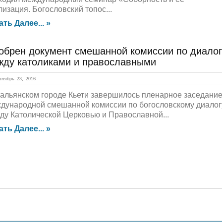
лизация. Богословский топос...
ать Далее... »
обрен документ смешанной комиссии по диалог
жду католиками и православными
тябрь 23, 2016
тальянском городе Кьети завершилось пленарное заседани
дународной смешанной комиссии по богословскому диалог
ду Католической Церковью и Православной...
ать Далее... »