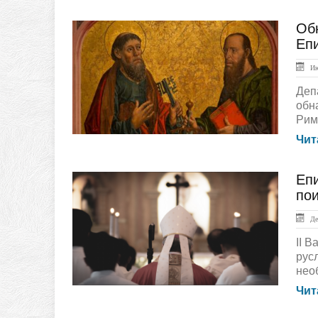
Об
Документы
Еп
Ию
Деп
обн
Рим
Чит
Епи
ЛЕНТА НОВОСТЕЙ
по
Дек
II 
рус
нео
Чит