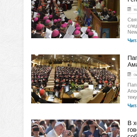
Ма
Свя
сле
New
Чит
Па
ГЛАВНАЯ
Ам
Окт
Пап
Апо
теку
Чит
В 
ЛЕНТА НОВОСТЕЙ
гов
со