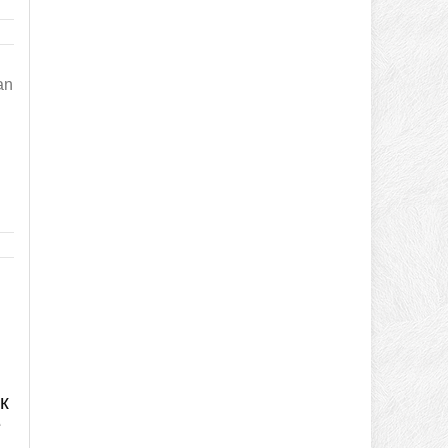
an
к
е