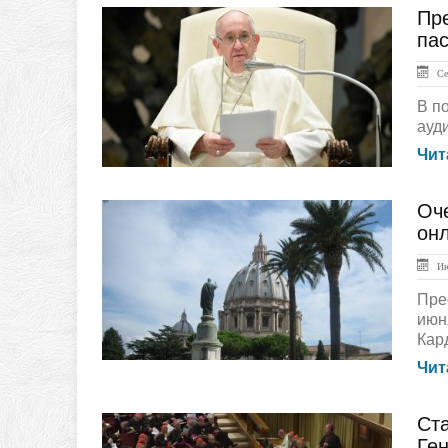
Пр
ЛЕНТА НОВОСТЕЙ
пас
Сен
В п
ауд
Чит
Оч
ЛЕНТА НОВОСТЕЙ
он
Ию
Пре
июн
Кард
Чит
Ст
ЛЕНТА НОВОСТЕЙ
Ге