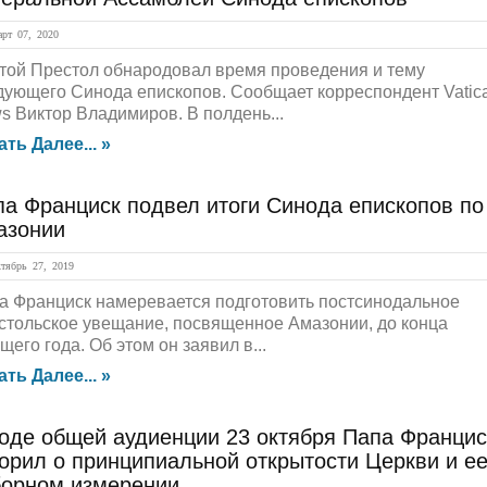
рт 07, 2020
той Престол обнародовал время проведения и тему
дующего Синода епископов. Сообщает корреспондент Vatic
s Виктор Владимиров. В полдень...
ать Далее... »
па Франциск подвел итоги Синода епископов по
азонии
ябрь 27, 2019
а Франциск намеревается подготовить постсинодальное
стольское увещание, посвященное Амазонии, до конца
щего года. Об этом он заявил в...
ать Далее... »
ходе общей аудиенции 23 октября Папа Францис
орил о принципиальной открытости Церкви и е
борном измерении