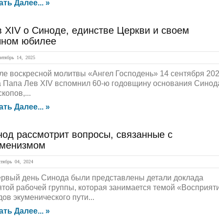
ать Далее... »
 XIV о Синоде, единстве Церкви и своем
чном юбилее
тябрь 14, 2025
ле воскресной молитвы «Ангел Господень» 14 сентября 20
а Папа Лев XIV вспомнил 60-ю годовщину основания Синод
копов,...
ать Далее... »
нод рассмотрит вопросы, связанные с
уменизмом
ябрь 04, 2024
ервый день Синода были представлены детали доклада
ятой рабочей группы, которая занимается темой «Восприят
ов экуменического пути...
ать Далее... »