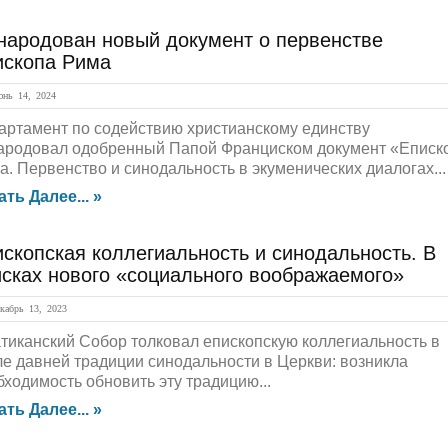
народован новый документ о первенстве
ископа Рима
нь 14, 2024
артамент по содействию христианскому единству
ародовал одобренный Папой Франциском документ «Еписк
а. Первенство и синодальность в экуменических диалогах...
ать Далее... »
скопская коллегиальность и синодальность. В
исках нового «социального воображаемого»
абрь 13, 2023
Ватиканский Собор толковал епископскую коллегиальность в
ле давней традиции синодальности в Церкви: возникла
бходимость обновить эту традицию...
ать Далее... »