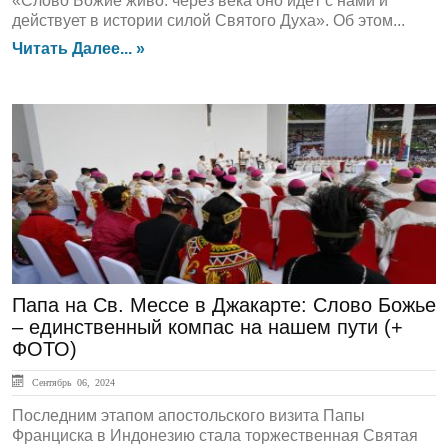
«Слово Божие живо: через века оно идёт с нами и
действует в истории силой Святого Духа». Об этом...
Читать Далее... »
ГЛАВНАЯ
Папа на Св. Мессе в Джакарте: Слово Божье
– единственный компас на нашем пути (+
ФОТО)
Сентябрь 06, 2024
Последним этапом апостольского визита Папы
Франциска в Индонезию стала торжественная Святая