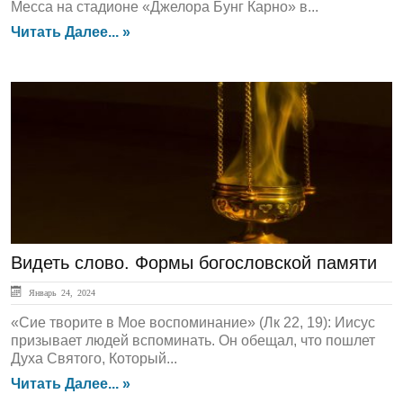
Месса на стадионе «Джелора Бунг Карно» в...
Читать Далее... »
Вопросы Богословия
Видеть слово. Формы богословской памяти
Январь 24, 2024
«Сие творите в Мое воспоминание» (Лк 22, 19): Иисус
призывает людей вспоминать. Он обещал, что пошлет
Духа Святого, Который...
Читать Далее... »