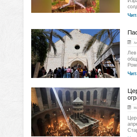
Изр
сол
Чит
Пас
ЛЕНТА НОВОСТЕЙ
Апр
Лев
общ
Ром
Чит
Цер
ЛЕНТА НОВОСТЕЙ
ог
Ма
Цер
апр
Ста