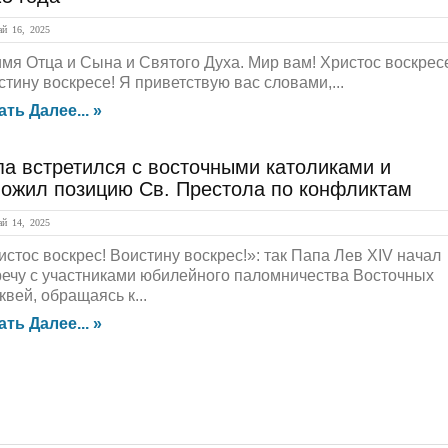
й 16, 2025
имя Отца и Сына и Святого Духа. Мир вам! Христос воскрес
стину воскресе! Я приветствую вас словами,...
ать Далее... »
а встретился с восточными католиками и
ложил позицию Св. Престола по конфликтам
й 14, 2025
истос воскрес! Воистину воскрес!»: так Папа Лев XIV начал
речу с участниками юбилейного паломничества Восточных
вей, обращаясь к...
ать Далее... »