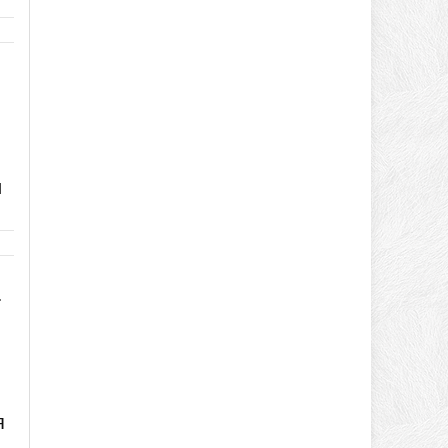
и
.
я