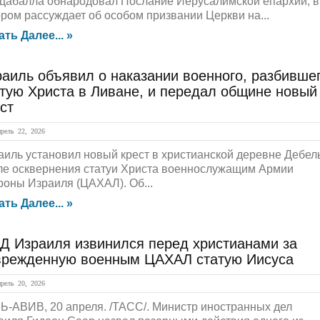
цабалла обнародовал Послание Иерусалимской епархии, в
ором рассуждает об особом призвании Церкви на...
ать Далее... »
аиль объявил о наказании военного, разбивше
тую Христа в Ливане, и передал общине новый
ст
ель 22, 2026
аиль установил новый крест в христианской деревне Дебел
ле осквернения статуи Христа военнослужащим Армии
роны Израиля (ЦАХАЛ). Об...
ать Далее... »
Д Израиля извинился перед христианами за
врежденную военным ЦАХАЛ статую Иисуса
ель 20, 2026
Ь-АВИВ, 20 апреля. /ТАСС/. Министр иностранных дел