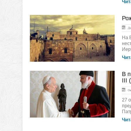
Чит
Ро
ГЛАВНАЯ
Дек
На 
нес
Иер
Чит
В п
ЛЕНТА НОВОСТЕЙ
III
Окт
27 
пре
Патр
Чит