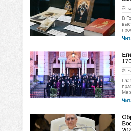
Авг
В Г
выс
про
Чит
Еги
ЛЕНТА НОВОСТЕЙ
170
Ма
Гла
пра
Мер
Чит
Об
ЛЕНТА НОВОСТЕЙ
Вос
202