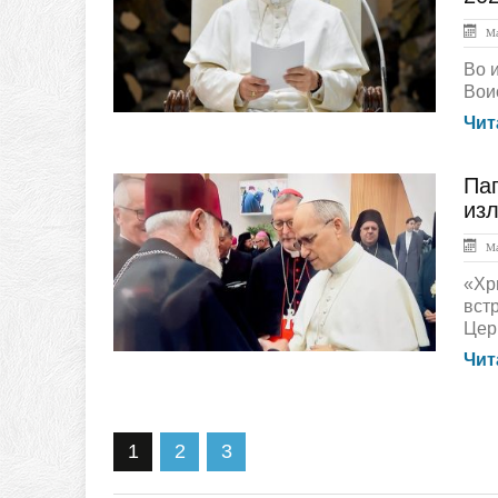
Ма
Во 
Вои
Чит
Пап
ГЛАВНАЯ
из
Ма
«Хр
вст
Церк
Чит
1
2
3