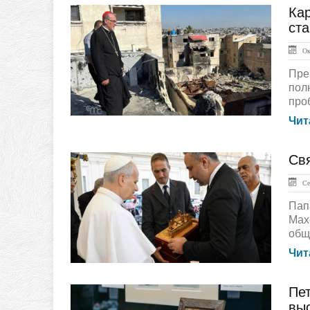
Ка
ЛЕНТА НОВОСТЕЙ
ста
Окт
Пре
пол
проб
Чит
Св
ЛЕНТА НОВОСТЕЙ
Сен
Пап
Мах
обще
Чит
Пет
ЛЕНТА НОВОСТЕЙ
вы