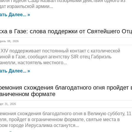
аиля Гидеон Саар назвал позорными действия одного из
дат израильской армии...
ать Далее... »
ха в Газе: слова поддержки от Святейшего От
ель 08, 2026
 XIV поддерживает постоянный контакт с католической
иной в Газе, сообщил агентству SIR отец Габриэль
анелли, настоятель местного...
ать Далее... »
емония схождения благодатного огня пройдет 
раниченном формате
рт 31, 2026
емония схождения благодатного огня в Великую субботу, 11
еля, пройдет в ограниченном формате, святые места в
ром городе Иерусалима останутся...