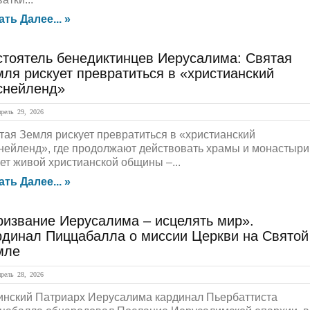
ать Далее... »
стоятель бенедиктинцев Иерусалима: Святая
ля рискует превратиться в «христианский
снейленд»
ель 29, 2026
тая Земля рискует превратиться в «христианский
нейленд», где продолжают действовать храмы и монастыри
нет живой христианской общины –...
ать Далее... »
ризвание Иерусалима – исцелять мир».
рдинал Пиццабалла о миссии Церкви на Святой
мле
ель 28, 2026
инский Патриарх Иерусалима кардинал Пьербаттиста