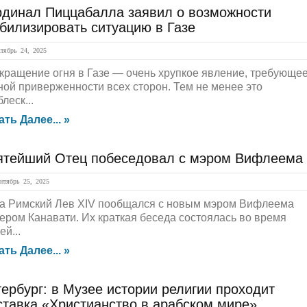
рдинал Пиццабалла заявил о возможности
билизировать ситуацию в Газе
ябрь 24, 2025
кращение огня в Газе — очень хрупкое явление, требующе
ной приверженности всех сторон. Тем не менее это
леск...
ать Далее... »
ятейший Отец побеседовал с мэром Вифлеема
тябрь 25, 2025
а Римский Лев XIV пообщался с новым мэром Вифлеема
ером Канавати. Их краткая беседа состоялась во время
й...
ать Далее... »
ербург: в Музее истории религии проходит
ставка «Христианство в арабском мире»