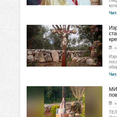
Пиц
кот
Чит
Изр
ЛЕНТА НОВОСТЕЙ
ста
кре
Апр
Изр
пос
обо
Чит
МИ
ЛЕНТА НОВОСТЕЙ
по
Апр
ТЕЛ