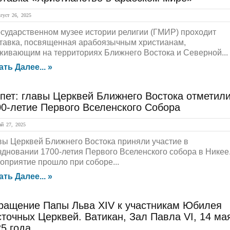
уст 26, 2025
осударственном музее истории религии (ГМИР) проходит
тавка, посвященная арабоязычным христианам,
живающим на территориях Ближнего Востока и Северной...
ать Далее... »
пет: главы Церквей Ближнего Востока отметил
0-летие Первого Вселенского Собора
й 27, 2025
вы Церквей Ближнего Востока приняли участие в
здновании 1700-летия Первого Вселенского собора в Никее
оприятие прошло при соборе...
ать Далее... »
ращение Папы Льва XIV к участникам Юбилея
точных Церквей. Ватикан, Зал Павла VI, 14 ма
5 года