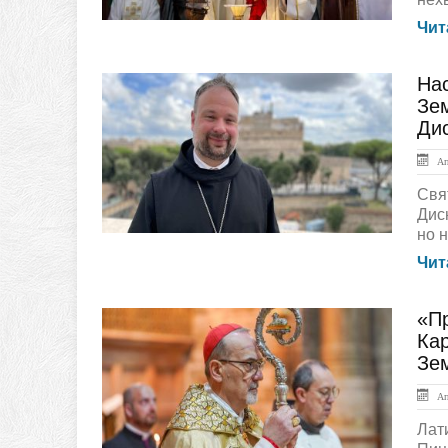
Чит
На
ЛЕНТА НОВОСТЕЙ
Зем
Ди
Апр
Свя
Дис
но 
Чит
«П
ГЛАВНАЯ
Ка
Зе
Апр
Лат