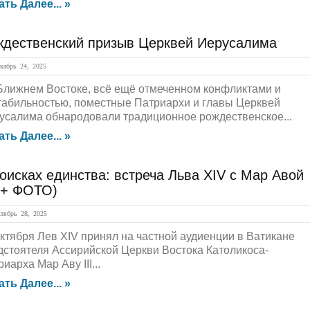
ать Далее... »
ждественский призыв Церквей Иерусалима
абрь 24, 2025
Ближнем Востоке, всё ещё отмеченном конфликтами и
табильностью, поместные Патриархи и главы Церквей
усалима обнародовали традиционное рождественское...
ать Далее... »
оисках единства: встреча Льва XIV с Мар Авой
 (+ ФОТО)
ябрь 28, 2025
октября Лев XIV принял на частной аудиенции в Ватикане
дстоятеля Ассирийской Церкви Востока Католикоса-
иарха Мар Аву III...
ать Далее... »