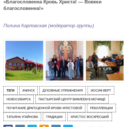
«Благословенна Кровь Христа! — Вовеки
благословенна!»
Полина Карповская (модератор группы)
ТЕГИ
АЧИНСК
ДУХОВНЫЕ УПРАЖНЕНИЯ
ИОСИФ ВЕРТ
НОВОСИБИРСК
ПАСТЫРСКИЙ ЦЕНТР ВИФЛЕЕМ В МОЧИЩЕ
ПОЧИТАНИЕ ДРАГОЦЕННОЙ КРОВИ ХРИСТОВОЙ
РЕКОЛЛЕКЦИИ
ТАТЬЯНА УГАЙНОВА
ТРАДИЦИИ
ХРИСТОС ВОСКРЕСШИЙ