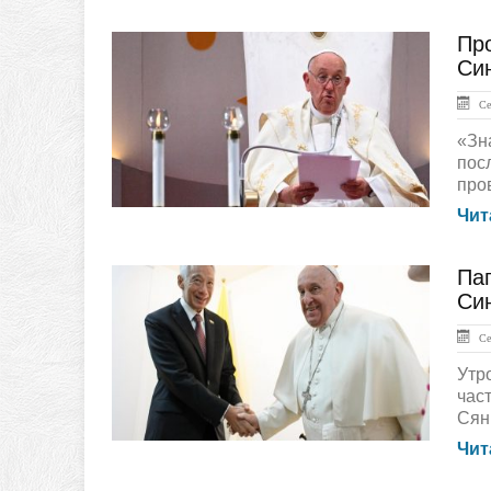
Пр
ЛЕНТА НОВОСТЕЙ
Син
Сен
«Зн
пос
про
Чит
Па
ЛЕНТА НОВОСТЕЙ
Си
Сен
Утр
час
Сян
Чит