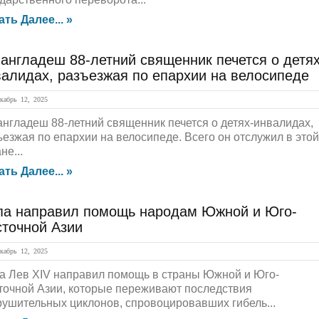
ать Далее... »
англадеш 88-летний священник печется о детях
алидах, разъезжая по епархии на велосипеде
абрь 12, 2025
англадеш 88-летний священник печется о детях-инвалидах,
ъезжая по епархии на велосипеде. Всего он отслужил в этой
не...
ать Далее... »
па направил помощь народам Южной и Юго-
сточной Азии
абрь 12, 2025
а Лев XIV направил помощь в страны Южной и Юго-
точной Азии, которые переживают последствия
рушительных циклонов, спровоцировавших гибель...