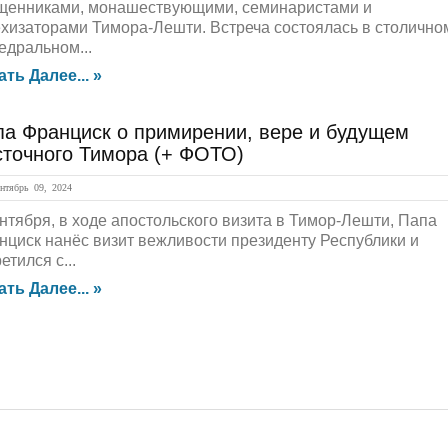
щенниками, монашествующими, семинаристами и
ехизаторами Тимора-Лешти. Встреча состоялась в столично
едральном...
ать Далее... »
па Франциск о примирении, вере и будущем
сточного Тимора (+ ФОТО)
тябрь 09, 2024
ентября, в ходе апостольского визита в Тимор-Лешти, Папа
нциск нанёс визит вежливости президенту Республики и
етился с...
ать Далее... »