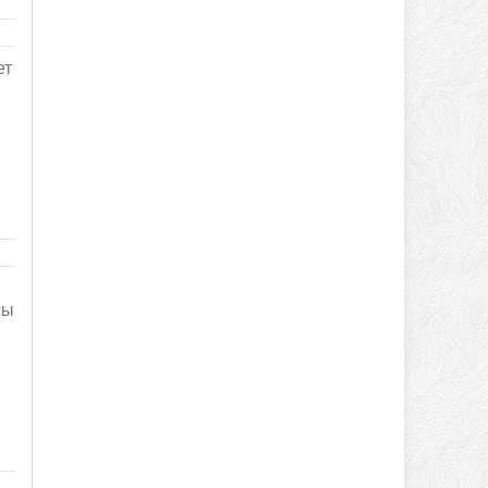
ет
сы