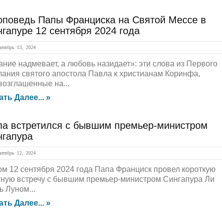
оповедь Папы Франциска на Святой Мессе в
гапуре 12 сентября 2024 года
тябрь 13, 2024
ание надмевает, а любовь назидает»: эти слова из Первого
лания святого апостола Павла к христианам Коринфа,
возглашенные на...
ать Далее... »
па встретился с бывшим премьер-министром
нгапура
тябрь 12, 2024
ом 12 сентября 2024 года Папа Франциск провел короткую
тную встречу с бывшим премьер-министром Сингапура Ли
ь Луном...
ать Далее... »