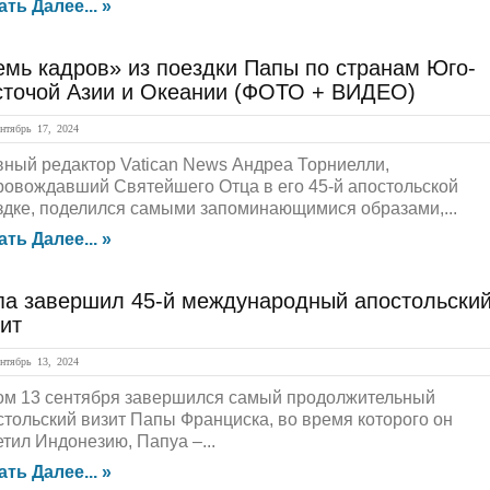
ать Далее... »
емь кадров» из поездки Папы по странам Юго-
сточой Азии и Океании (ФОТО + ВИДЕО)
тябрь 17, 2024
вный редактор Vatican News Андреа Торниелли,
ровождавший Святейшего Отца в его 45-й апостольской
здке, поделился самыми запоминающимися образами,...
ать Далее... »
па завершил 45-й международный апостольски
ит
тябрь 13, 2024
ом 13 сентября завершился самый продолжительный
стольский визит Папы Франциска, во время которого он
етил Индонезию, Папуа –...
ать Далее... »