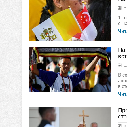
ГЛАВНАЯ
Сен
11 
с П
Чит
Па
ГЛАВНАЯ
вс
Сен
В с
апо
в ст
Чит
Пр
ЛЕНТА НОВОСТЕЙ
сто
Сен