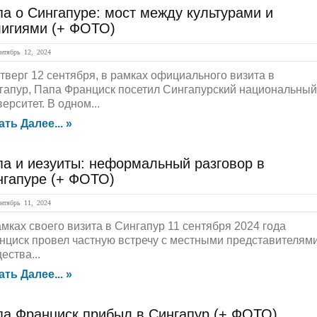
а о Сингапуре: мост между культурами и
лигиями (+ ФОТО)
тябрь 12, 2024
етверг 12 сентября, в рамках официального визита в
гапур, Папа Франциск посетил Сингапурский национальный
ерситет. В одном...
ать Далее... »
па и иезуиты: неформальный разговор в
нгапуре (+ ФОТО)
тябрь 11, 2024
амках своего визита в Сингапур 11 сентября 2024 года
нциск провел частную встречу с местными представителям
ества...
ать Далее... »
па Франциск прибыл в Сингапур (+ ФОТО)