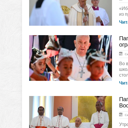
«Иб
из п
Чит
Пап
ГЛАВНАЯ
ог
Сен
Во 
шко
стол
Чит
Па
ГЛАВНАЯ
Во
Сен
Утр