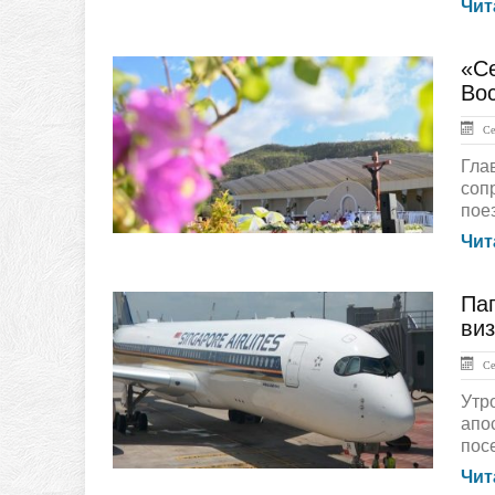
Чит
«С
ГЛАВНАЯ
Во
Сен
Гла
соп
пое
Чит
Па
ЛЕНТА НОВОСТЕЙ
виз
Сен
Утр
апо
пос
Чит