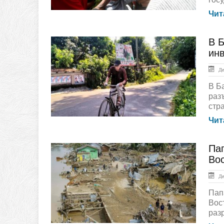
Чит
В Б
ЛЕНТА НОВОСТЕЙ
инв
Дек
В Б
раз
стра
Чит
Па
ЛЕНТА НОВОСТЕЙ
Во
Дек
Пап
Вос
раз