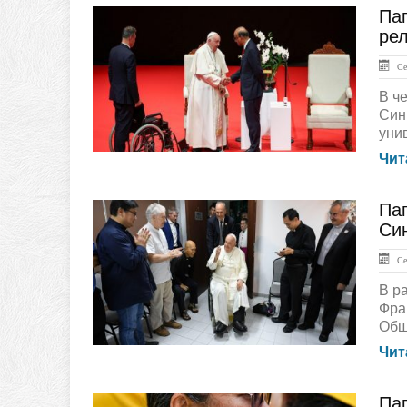
Пап
ЛЕНТА НОВОСТЕЙ
ре
Сен
В ч
Син
унив
Чит
Па
ГЛАВНАЯ
Си
Сен
В р
Фра
Общ
Чит
Па