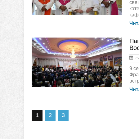
свя
кат
каф
Чит
Па
ГЛАВНАЯ
Во
Сен
9 с
Фра
встр
Чит
1
2
3