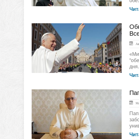
обе
Чит
Об
ГЛАВНАЯ
Вс
Авг
«Ми
“об
дня.
Чит
Пап
ЛЕНТА НОВОСТЕЙ
Ма
Пап
заб
унив
Чит