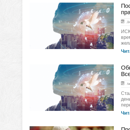
По
Документы
пра
Дек
ИСК
вре
жела
Чит
Об
ЛЕНТА НОВОСТЕЙ
Вс
Авг
Ста
ден
пере
Чит
Пр