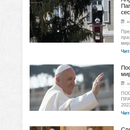
ЛЕНТА НОВОСТЕЙ
Пап
се
Янв
Пре
пра
мира
Чит
По
Документы
ми
Дек
ПО
ПРА
202
Чит
Сл