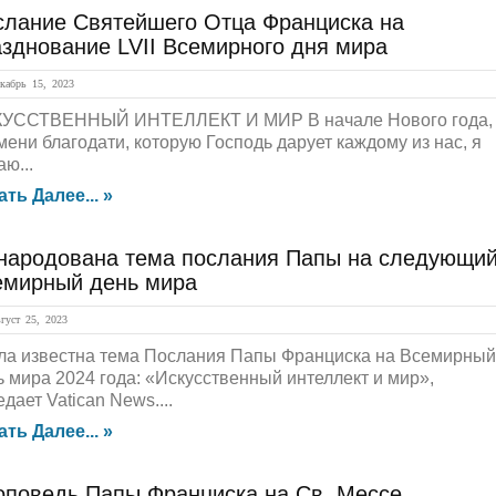
слание Святейшего Отца Франциска на
зднование LVII Всемирного дня мира
абрь 15, 2023
УССТВЕННЫЙ ИНТЕЛЛЕКТ И МИР В начале Нового года,
мени благодати, которую Господь дарует каждому из нас, я
ю...
ать Далее... »
народована тема послания Папы на следующи
емирный день мира
уст 25, 2023
ла известна тема Послания Папы Франциска на Всемирный
ь мира 2024 года: «Искусственный интеллект и мир»,
дает Vatican News....
ать Далее... »
оповедь Папы Франциска на Св. Мессе