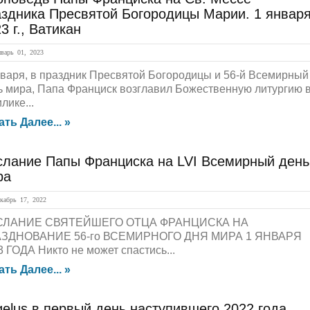
аздника Пресвятой Богородицы Марии. 1 январ
3 г., Ватикан
арь 01, 2023
нваря, в праздник Пресвятой Богородицы и 56-й Всемирный
ь мира, Папа Франциск возглавил Божественную литургию 
лике...
ать Далее... »
слание Папы Франциска на LVI Всемирный день
ра
абрь 17, 2022
СЛАНИЕ СВЯТЕЙШЕГО ОТЦА ФРАНЦИСКА НА
ЗДНОВАНИЕ 56-го ВСЕМИРНОГО ДНЯ МИРА 1 ЯНВАРЯ
3 ГОДА Никто не может спастись...
ать Далее... »
elus в первый день наступившего 2022 года.