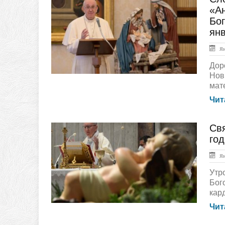
ЛЕНТА НОВОСТЕЙ
«Ан
Бо
янв
Янв
Дор
Нов
мат
Чит
Свя
ГЛАВНАЯ
год
Янв
Утр
Бог
кард
Чит