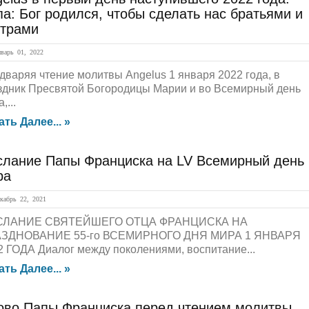
а: Бог родился, чтобы сделать нас братьями и
страми
арь 01, 2022
дваряя чтение молитвы Angelus 1 января 2022 года, в
здник Пресвятой Богородицы Марии и во Всемирный день
,...
ать Далее... »
слание Папы Франциска на LV Всемирный день
ра
абрь 22, 2021
СЛАНИЕ СВЯТЕЙШЕГО ОТЦА ФРАНЦИСКА НА
ЗДНОВАНИЕ 55-го ВСЕМИРНОГО ДНЯ МИРА 1 ЯНВАРЯ
2 ГОДА Диалог между поколениями, воспитание...
ать Далее... »
ово Папы Франциска перед чтением молитвы