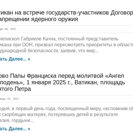
икан на встрече государств-участников Догово
запрещении ядерного оружия
рт 06, 2025
иепископ Габриеле Качча, постоянный представитель
икана при ООН, призвал пересмотреть приоритеты в област
дународной безопасности, заявив, что мир...
ать Далее... »
ово Папы Франциска перед молитвой «Ангел
подень», 1 января 2025 г., Ватикан, площадь
ятого Петра
арь 01, 2025
одня, в первый день года, посвященный миру, «вспомним о
х скорбящих матерях, потерявших детей в результате
лия, гордыни...
ать Далее... »