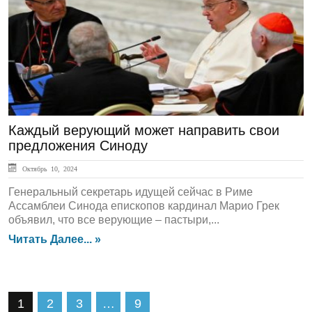
ГЛАВНАЯ
Каждый верующий может направить свои
предложения Синоду
Октябрь 10, 2024
Генеральный секретарь идущей сейчас в Риме
Ассамблеи Синода епископов кардинал Марио Грек
объявил, что все верующие – пастыри,...
Читать Далее... »
1
2
3
…
9