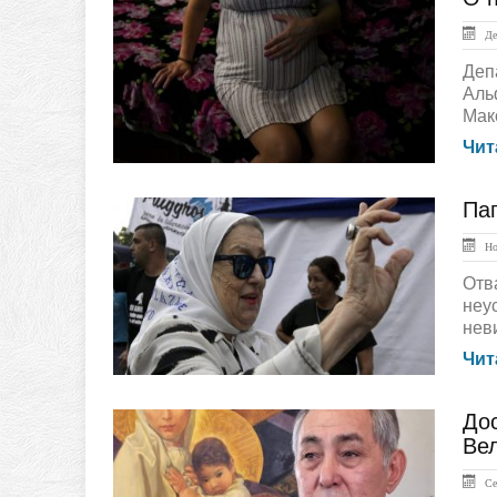
ЛЕНТА НОВОСТЕЙ
Дек
Деп
Аль
Мак
Чит
Па
ЛЕНТА НОВОСТЕЙ
Ноя
Отв
неу
нев
Чит
До
Культура
Ве
Сен