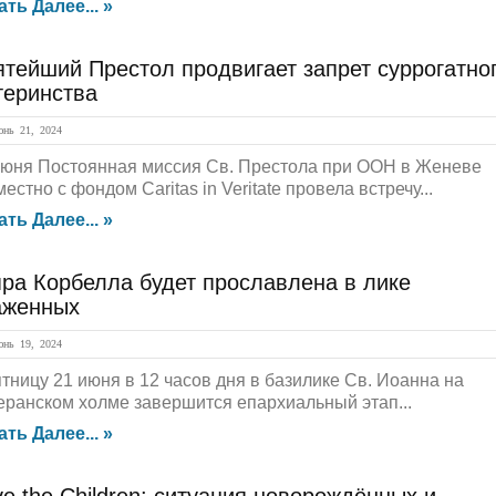
ать Далее... »
тейший Престол продвигает запрет суррогатно
теринства
нь 21, 2024
июня Постоянная миссия Св. Престола при ООН в Женеве
естно с фондом Caritas in Veritate провела встречу...
ать Далее... »
ра Корбелла будет прославлена в лике
аженных
нь 19, 2024
ятницу 21 июня в 12 часов дня в базилике Св. Иоанна на
еранском холме завершится епархиальный этап...
ать Далее... »