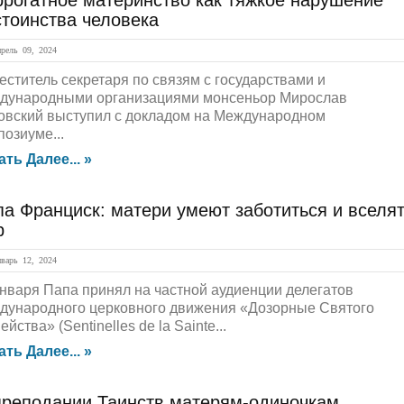
ррогатное материнство как тяжкое нарушение
стоинства человека
ель 09, 2024
еститель секретаря по связям с государствами и
дународными организациями монсеньор Мирослав
овский выступил с докладом на Международном
позиуме...
ать Далее... »
а Франциск: матери умеют заботиться и вселя
р
арь 12, 2024
января Папа принял на частной аудиенции делегатов
дународного церковного движения «Дозорные Святого
йства» (Sentinelles de la Sainte...
ать Далее... »
преподании Таинств матерям-одиночкам