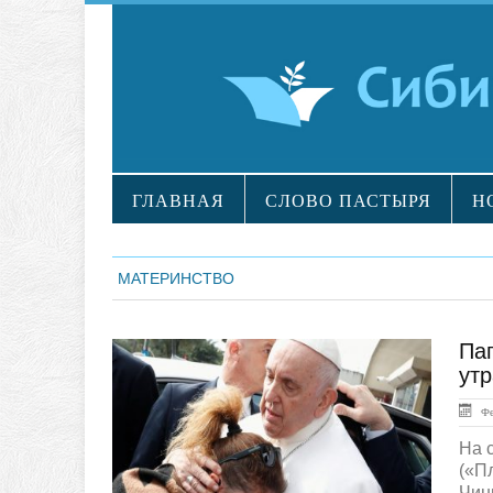
ГЛАВНАЯ
СЛОВО ПАСТЫРЯ
Н
МАТЕРИНСТВО
Па
ЛЕНТА НОВОСТЕЙ
утр
Фев
На 
(«П
Чинц