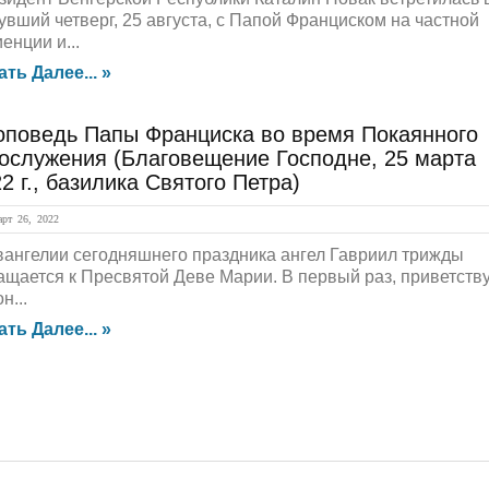
увший четверг, 25 августа, с Папой Франциском на частной
енции и...
ать Далее... »
оповедь Папы Франциска во время Покаянного
гослужения (Благовещение Господне, 25 марта
2 г., базилика Святого Петра)
рт 26, 2022
вангелии сегодняшнего праздника ангел Гавриил трижды
ащается к Пресвятой Деве Марии. В первый раз, приветств
он...
ать Далее... »