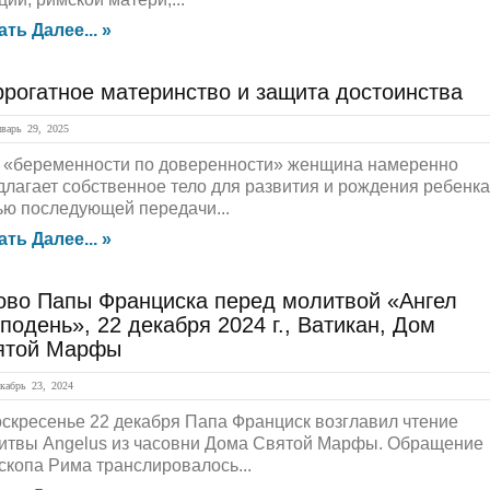
ать Далее... »
рогатное материнство и защита достоинства
арь 29, 2025
 «беременности по доверенности» женщина намеренно
длагает собственное тело для развития и рождения ребенка
ью последующей передачи...
ать Далее... »
ово Папы Франциска перед молитвой «Ангел
подень», 22 декабря 2024 г., Ватикан, Дом
ятой Марфы
абрь 23, 2024
оскресенье 22 декабря Папа Франциск возглавил чтение
итвы Angelus из часовни Дома Святой Марфы. Обращение
скопа Рима транслировалось...