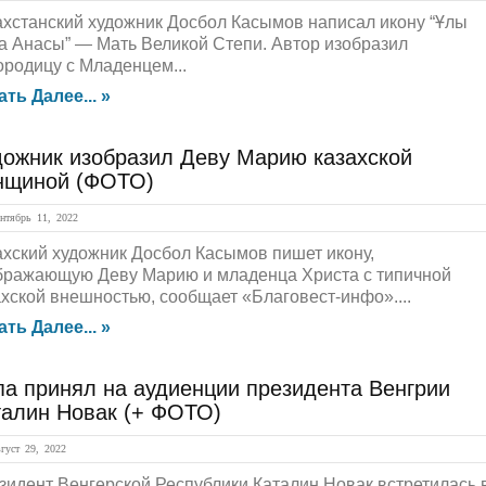
ахстанский художник Досбол Касымов написал икону “Ұлы
а Анасы” — Мать Великой Степи. Автор изобразил
ородицу с Младенцем...
ать Далее... »
дожник изобразил Деву Марию казахской
нщиной (ФОТО)
тябрь 11, 2022
ахский художник Досбол Касымов пишет икону,
бражающую Деву Марию и младенца Христа с типичной
ахской внешностью, сообщает «Благовест-инфо»....
ать Далее... »
па принял на аудиенции президента Венгрии
талин Новак (+ ФОТО)
уст 29, 2022
зидент Венгерской Республики Каталин Новак встретилась 