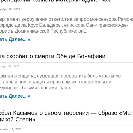
абрь 19, 2023
артамент вероучения ответил на запрос монсеньора Рамон
фредо де ла Крус Бальдеры, епископа Сан-Франсиско-де-
орис в Доминиканской Республике: он...
ать Далее... »
па скорбит о смерти Эбе де Бонафини
брь 23, 2022
ажная женщина, сумевшая превратить боль утраты «в
станный поиск защиты прав самых отверженных и
идимых». Такими словами Папа...
ать Далее... »
сбол Касымов о своём творении — образе «Ма
ликой Степи»
тябрь 13, 2022