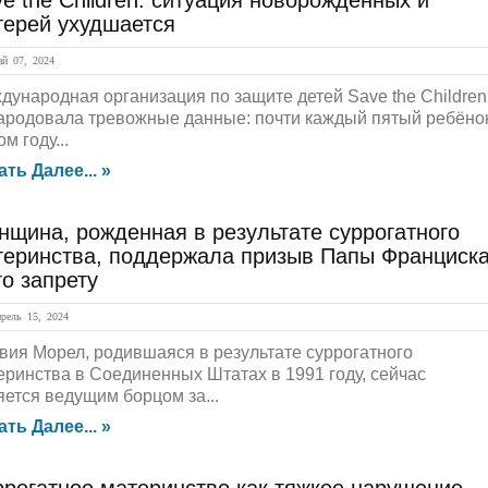
e the Children: ситуация новорождённых и
терей ухудшается
й 07, 2024
дународная организация по защите детей Save the Children
ародовала тревожные данные: почти каждый пятый ребёно
ом году...
ать Далее... »
щина, рожденная в результате суррогатного
теринства, поддержала призыв Папы Франциск
го запрету
ель 15, 2024
вия Морел, родившаяся в результате суррогатного
еринства в Соединенных Штатах в 1991 году, сейчас
яется ведущим борцом за...
ать Далее... »