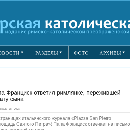
ОВОСТИ
РАЗДЕЛЫ
ФОТО
АРХИВЫ
па Франциск ответил римлянке, пережившей
ату сына
раль 28, 2025
страницах итальянского журнала «Piazza San Pietro
лощадь Святого Петра») Папа Франциск отвечает на письмо
ии, римской матери,...