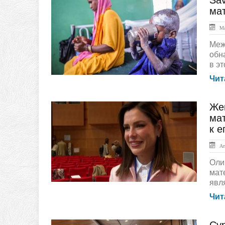
Sav
ЛЕНТА НОВОСТЕЙ
ма
Ма
Меж
обн
в эт
Чит
Жен
ЛЕНТА НОВОСТЕЙ
ма
к е
Апр
Оли
мат
явл
Чит