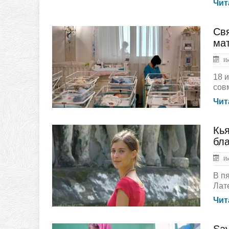
Чит
Свя
ЛЕНТА НОВОСТЕЙ
ма
Ию
18 
совм
Чит
Кья
ЛЕНТА НОВОСТЕЙ
бл
Ию
В п
Лат
Чит