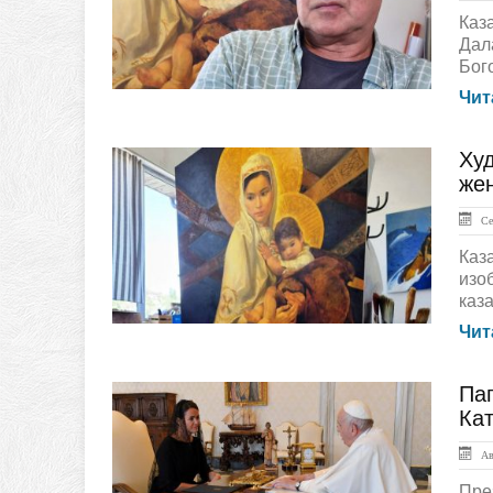
Каз
Дал
Бог
Чит
Ху
ЛЕНТА НОВОСТЕЙ
же
Сен
Каз
изо
каз
Чит
Па
ЛЕНТА НОВОСТЕЙ
Ка
Авг
Пре