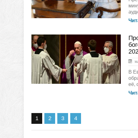
мин
ауди
Чит
Пр
ЛЕНТА НОВОСТЕЙ
бо
202
Ма
В Е
обр
её, 
Чит
1
2
3
4