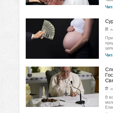
Чит
Сур
ЛЕНТА НОВОСТЕЙ
Янв
При
пре
цел
Чит
Сл
ЛЕНТА НОВОСТЕЙ
Гос
Св
Дек
В в
мол
Епи