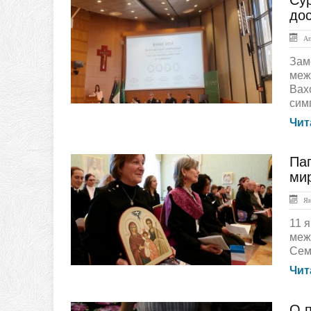
Су
ЛЕНТА НОВОСТЕЙ
до
Апр
Зам
меж
Вах
сим
Чит
Пап
ЛЕНТА НОВОСТЕЙ
ми
Янв
11 
меж
Семе
Чит
О 