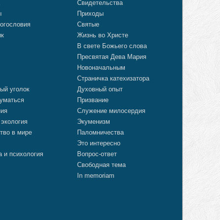
а
Свидетельства
ы
Приходы
огословия
Святые
ик
Жизнь во Христе
В свете Божьего слова
Пресвятая Дева Мария
Новоначальным
Страничка катехизатора
ый уголок
Духовный опыт
уматься
Призвание
ния
Служение милосердия
 экология
Экуменизм
тво в мире
Паломничества
Это интересно
а и психология
Вопрос-ответ
Свободная тема
In memoriam