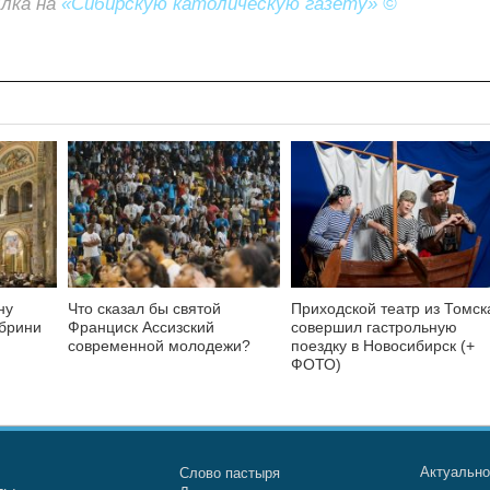
ылка на
«Сибирскую католическую газету» ©
ну
Что сказал бы святой
Приходской театр из Томск
абрини
Франциск Ассизский
совершил гастрольную
современной молодежи?
поездку в Новосибирск (+
ФОТО)
Актуальн
Слово пастыря