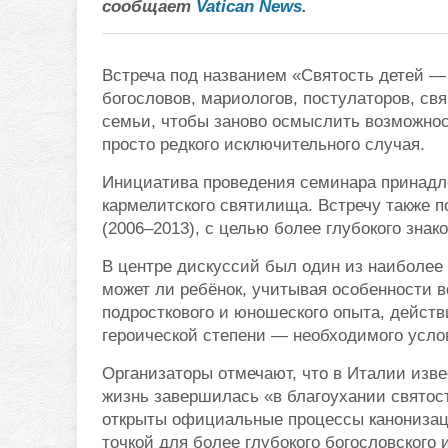
сообщает
Vatican News
.
Встреча под названием «Святость детей — 
богословов, мариологов, постулаторов, с
семьи, чтобы заново осмыслить возможност
просто редкого исключительного случая.
Инициатива проведения семинара принадл
кармелитского святилища. Встречу также
(2006–2013), с целью более глубокого знак
В центре дискуссий был один из наиболее 
может ли ребёнок, учитывая особенности воз
подросткового и юношеского опыта, дейст
героической степени — необходимого усло
Организаторы отмечают, что в Италии изве
жизнь завершилась «в благоухании святос
открыты официальные процессы канонизаци
точкой для более глубокого богословского