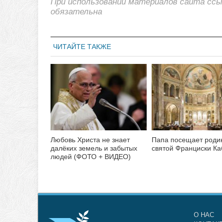
При использовании материалов сайта сс
обязательна
ЧИТАЙТЕ ТАКЖЕ
Любовь Христа не знает
Папа посещает роди
далёких земель и забытых
святой Франциски К
людей (ФОТО + ВИДЕО)
О НАС