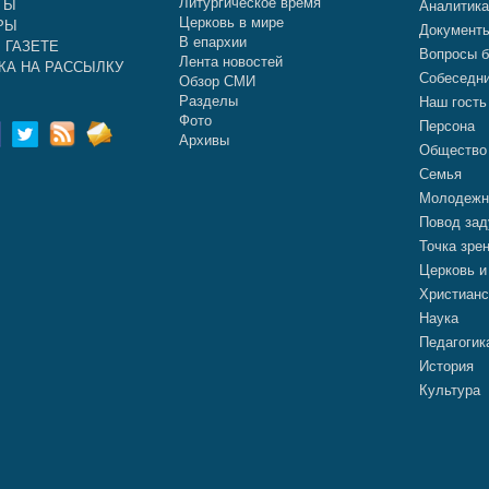
Литургическое время
ТЫ
Аналитик
Церковь в мире
РЫ
Документ
В епархии
 ГАЗЕТЕ
Вопросы б
Лента новостей
КА НА РАССЫЛКУ
Собеседн
Обзор СМИ
Разделы
Наш гость
Фото
Персона
Архивы
Общество
Семья
Молодежн
Повод зад
Точка зре
Церковь и
Христианс
Наука
Педагогик
История
Культура