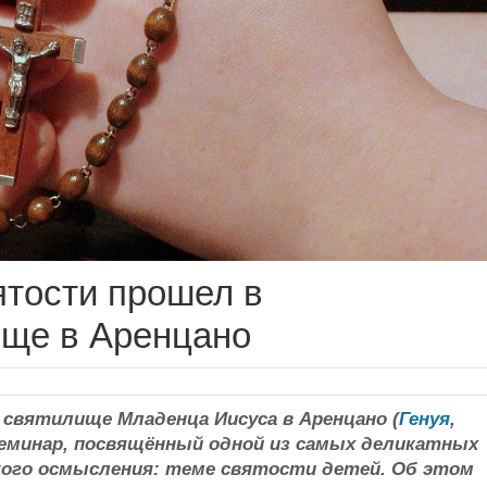
ятости прошел в
ище в Аренцано
святилище Младенца Иисуса в Аренцано (
Генуя
,
еминар, посвящённый одной из самых деликатных
кого осмысления: теме святости детей. Об этом