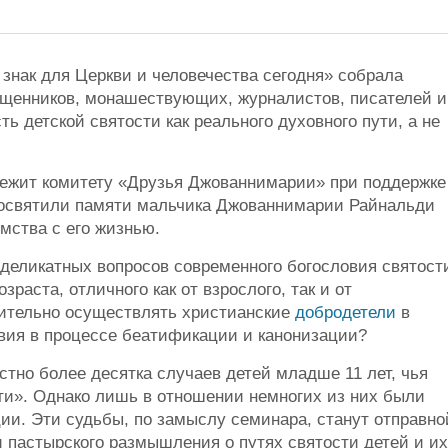
знак для Церкви и человечества сегодня» собрала
вященников, монашествующих, журналистов, писателей и
ь детской святости как реального духовного пути, а не
ежит комитету «Друзья Джованнимарии» при поддержке
 посвятили памяти мальчика Джованнимарии Райнальди
омства с его жизнью.
деликатных вопросов современного богословия святост
раста, отличного как от взрослого, так и от
вительно осуществлять христианские
добродетели
в
вия в процессе беатификации и канонизации?
стно более десятка случаев детей младше 11 лет, чья
ти». Однако лишь в отношении немногих из них были
и. Эти судьбы, по замыслу семинара, станут отправно
 и пастырского размышления о путях святости детей и их