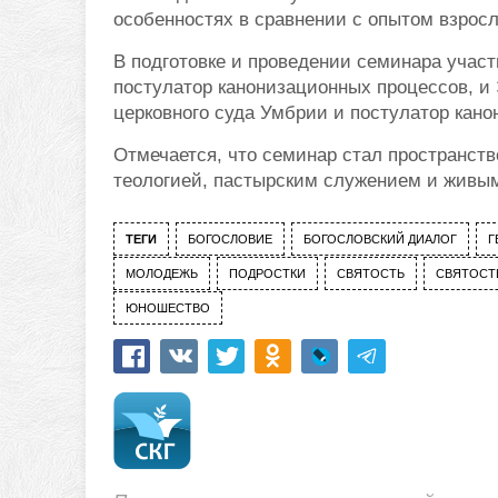
особенностях в сравнении с опытом взросл
В подготовке и проведении семинара учас
постулатор канонизационных процессов, и
церковного суда Умбрии и постулатор кан
Отмечается, что семинар стал пространст
теологией, пастырским служением и живым
ТЕГИ
БОГОСЛОВИЕ
БОГОСЛОВСКИЙ ДИАЛОГ
Г
МОЛОДЕЖЬ
ПОДРОСТКИ
СВЯТОСТЬ
СВЯТОСТ
ЮНОШЕСТВО