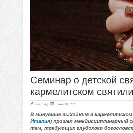
Семинар о детской св
кармелитском святил
admin skg
Июнь 08, 2026
В минувшие выходные в кармелитском 
Италия
) прошел междисциплинарный с
тем, требующих глубокого богословс