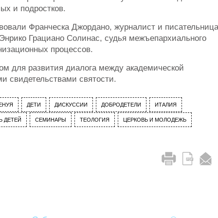
ых и подростков.
твовали Франческа Джордано, журналист и писательница
 Энрико Грациано Солинас, судья межъепархиального
онизационных процессов.
вом для развития диалога между академической
и свидетельствами святости.
ЕНУЯ
ДЕТИ
ДИСКУССИИ
ДОБРОДЕТЕЛИ
ИТАЛИЯ
Ь ДЕТЕЙ
СЕМИНАРЫ
ТЕОЛОГИЯ
ЦЕРКОВЬ И МОЛОДЕЖЬ