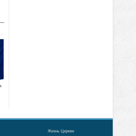
а
о
Жизнь Церкви