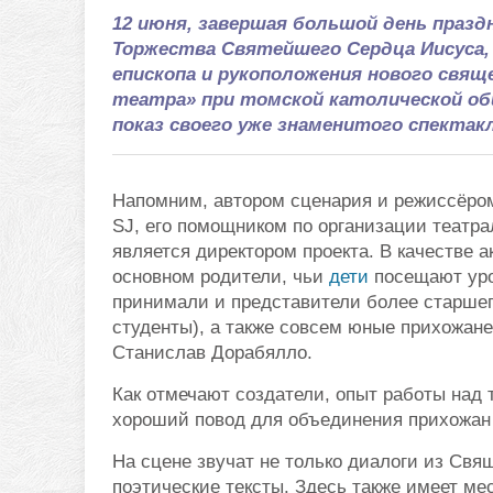
12 июня, завершая большой день празд
Торжества Святейшего Сердца Иисуса,
епископа и рукоположения нового свя
театра» при томской католической об
показ своего уже знаменитого спектак
Напомним, автором сценария и режиссёро
SJ, его помощником по организации театра
является директором проекта. В качестве 
основном родители, чьи
дети
посещают уро
принимали и представители более старшег
студенты), а также совсем юные прихожан
Станислав Дорабялло.
Как отмечают создатели, опыт работы над т
хороший повод для объединения прихожан 
На сцене звучат не только диалоги из Свя
поэтические тексты. Здесь также имеет ме