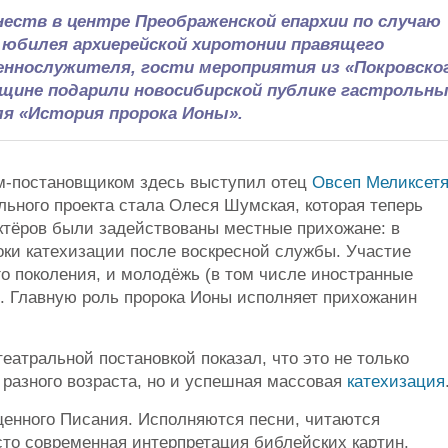
неств в центре Преображенской епархии по случаю
 юбилея архиерейской хиротонии правящего
щеннослужителя, гости мероприятия из «Покровско
щине подарили новосибирской публике гастрольн
ля «История пророка Ионы».
м-постановщиком здесь выступил отец
Овсеп Меликсет
льного проекта стала Олеся Шумская, которая теперь
актёров были задействованы местные прихожане: в
ки катехизации после воскресной службы. Участие
о поколения, и молодёжь (в том числе иностранные
е. Главную роль пророка Ионы исполняет прихожанин
еатральной постановкой показал, что это не только
разного возраста, но и успешная массовая
катехизация
щенного Писания. Исполняются песни, читаются
сто современная интерпретация библейских картин,