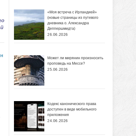
«Моя встреча с Ирландией»
(новые страницы из путевого
го
дневника о. Александра
ый
Деппершмидта)
26.06.2026
ян
Может ли мирянин произносить
проповедь на Мессе?
25.06.2026
Кодекс канонического права
доступен в виде мобильного
приложения
.
24.06.2026