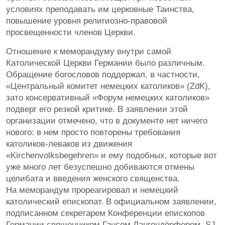
условиях преподавать им церковные Таинства,
повышение уровня религиозно-правовой
просвещенности членов Церкви.
Отношение к меморандуму внутри самой
Католической Церкви Германии было различным.
Обращение богословов поддержал, в частности,
«Центральный комитет немецких католиков» (ZdK),
зато консервативный «Форум немецких католиков»
подверг его резкой критике. В заявлении этой
организации отмечено, что в документе нет ничего
нового: в нем просто повторены требования
католиков-леваков из движения
«Kirchenvolksbegehren» и ему подобных, которые вот
уже много лет безуспешно добиваются отмены
целибата и введения женского священства.
На меморандум прореагировал и немецкий
католический епископат. В официальном заявлении,
подписанном секретарем Конференции епископов
Германии священником Гансом Лангендёрфером, SJ,