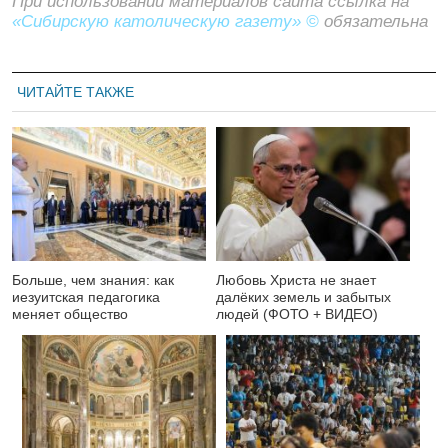
При использовании материалов сайта ссылка на
«Сибирскую католическую газету» ©
обязательна
ЧИТАЙТЕ ТАКЖЕ
Больше, чем знания: как
Любовь Христа не знает
иезуитская педагогика
далёких земель и забытых
меняет общество
людей (ФОТО + ВИДЕО)