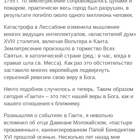
1755 г. То землетрясение сопровождалось цунами и
пожаром, практически весь город был разрушен, в
результате погибло около одного миллиона человек.
Катастрофа в Лиссабоне изменила мышление
многих ведущих интеллектуалов, «властителей дум»
XVIII столетия, включая Вольтера и Канта.
Землетрясение произошло в торжество Всех
Святых, в католической стране (ред.: в час, когда в
храмах шла св. Месса). Как раз это обстоятельство
заставило многих европейцев подвергнуть
серьезной ревизии свою веру в Бога.
Нечто подобное случилось и теперь. Таким образом
сегодня «Гаити» – это тест нашей веры в Бога, как и
нашего отношения к ближнему.
Размышляя о событиях в Гаити, я невольно
вспомнил об отце Дамиане Молокайском, «пастыре
прокаженных», канонизированном Папой Бенедиктом
XVI прошлой осенью. Несколько лет назад мне