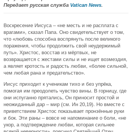
Передает русская служба
Vatican News
.
Воскресение Иисуса – «не месть и не расплата с
врагами», сказал Папа. Оно свидетельствует о том,
что «любовь способна воспрянуть после великого
поражения, чтобы продолжить свой неудержимый
путь». Христос, восстав из мёртвых, не
возвращается с жестами силы и не ищет возмездия,
а являет кротость и радость любви, «более сильной,
чем любая рана и предательство».
Иисус приходит к ученикам тихо и без упрёка,
помогая им преодолеть чувство вины. В горницу, где
они испуганно прятались, Он приносит простой и
неожиданный дар – мир (см. Ин 20,19). Но вместе с
приветствием Христос показывает пронзённые руки
и бок. Эти раны – вовсе не напоминание о боли, «не
укор, а подтверждение любви, которая сильнее
всякой неверности», пояснил Святейший Отец.