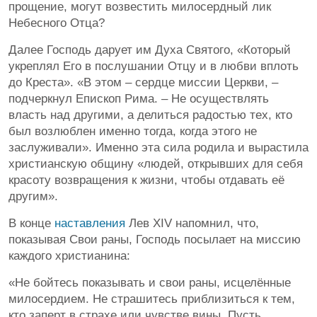
прощение, могут возвестить милосердный лик
Небесного Отца?
Далее Господь дарует им Духа Святого, «Который
укреплял Его в послушании Отцу и в любви вплоть
до Креста». «В этом – сердце миссии Церкви, –
подчеркнул Епископ Рима. – Не осуществлять
власть над другими, а делиться радостью тех, кто
был возлюблен именно тогда, когда этого не
заслуживали». Именно эта сила родила и вырастила
христианскую общину «людей, открывших для себя
красоту возвращения к жизни, чтобы отдавать её
другим».
В конце
наставления
Лев XIV напомнил, что,
показывая Свои раны, Господь посылает на миссию
каждого христианина:
«Не бойтесь показывать и свои раны, исцелённые
милосердием. Не страшитесь приблизиться к тем,
кто заперт в страхе или чувстве вины. Пусть