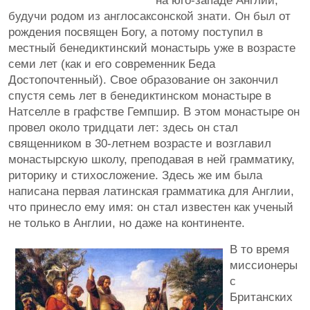
на юго-западе Англии,
будучи родом из англосаксонской знати. Он был от
рождения посвящен Богу, а потому поступил в
местный бенедиктинский монастырь уже в возрасте
семи лет (как и его современник Беда
Достопочтенный). Свое образование он закончил
спустя семь лет в бенедиктинском монастыре в
Натселле в графстве Гемпшир. В этом монастыре он
провел около тридцати лет: здесь он стал
священником в 30-летнем возрасте и возглавил
монастырскую школу, преподавая в ней грамматику,
риторику и стихосложение. Здесь же им была
написана первая латинская грамматика для Англии,
что принесло ему имя: он стал известен как ученый
не только в Англии, но даже на континенте.
В то время
миссионеры
с
Британских