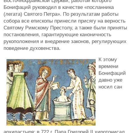
Восточнофранкской Церкви, работой которого
Бонифаций руководил в качестве «посланника
(легата) Святого Петра». По результатам работы
собора все епископы принесли присягу на верность
Святому Римскому Престолу, а также были приняты
постановления, гарантирующие каноничность
рукоположения и внедрение законов, регулирующих
поведение духовенства.
К этому
времени
Бонифаций
давно уже
носил сан
архипастыря: в 722 г. Папа Григорий II хиротонисал