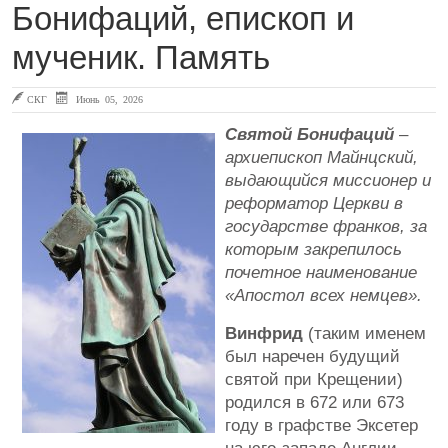
Бонифаций, епископ и
мученик. Память
СКГ
Июнь 05, 2026
Святой Бонифаций
–
архиепископ Майнцский,
выдающийся миссионер и
реформатор Церкви в
государстве франков, за
которым закрепилось
почетное наименование
«Апостол всех немцев».
Винфрид
(таким именем
был наречен будущий
святой при Крещении)
родился в 672 или 673
году в графстве Эксетер