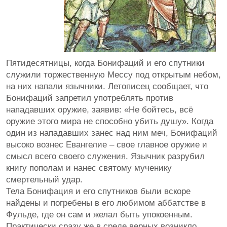
Пятидесятницы, когда Бонифаций и его спутники
служили торжественную Мессу под открытым небом,
на них напали язычники. Летописец сообщает, что
Бонифаций запретил употреблять против
нападавших оружие, заявив: «Не бойтесь, всё
оружие этого мира не способно убить душу». Когда
один из нападавших занес над ним меч, Бонифаций
высоко вознес Евангелие – свое главное оружие и
смысл всего своего служения. Язычник разрубил
книгу пополам и нанес святому мученику
смертельный удар.
Тела Бонифация и его спутников были вскоре
найдены и погребены в его любимом аббатстве в
Фульде, где он сам и желал быть упокоенным.
Практически сразу же в среде верных возникло