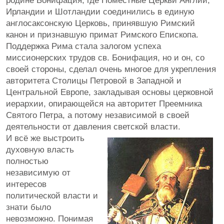
родине Бонифация, где Поместные Церкви Англии,
Ирландии и Шотландии соединились в единую
англосаксонскую Церковь, принявшую Римский
канон и признавшую примат Римского Епископа.
Поддержка Рима стала залогом успеха
миссионерских трудов св. Бонифация, но и он, со
своей стороны, сделал очень многое для укрепления
авторитета Столицы Петровой в Западной и
Центральной Европе, закладывая основы церковной
иерархии, опирающейся на авторитет Преемника
Святого Петра, а потому независимой в своей
деятельности от давления светской власти.
И всё же выстроить
духовную власть
полностью
независимую от
интересов
политической власти и
знати было
невозможно. Понимая