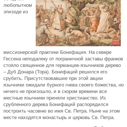
любопытном
эпизоде из
миссионерской практики Бонифация. На севере
Гессена неподалеку от пограничной заставы франков
стояло священное для германцев-язычников дерево
– Дуб Донара (Тора). Бонифаций решился его
срубить. Присутствовавшие при этой акции
язычники ожидали бурного гнева своего божества, но
ничего не произошло, и в скором времени все
местные язычники приняли христианство. Из
срубленного дерева Бонифаций распорядился
построить часовню во имя Св. Петра. Ныне на этом
месте находятся монастырь и церковь Св. Петра.