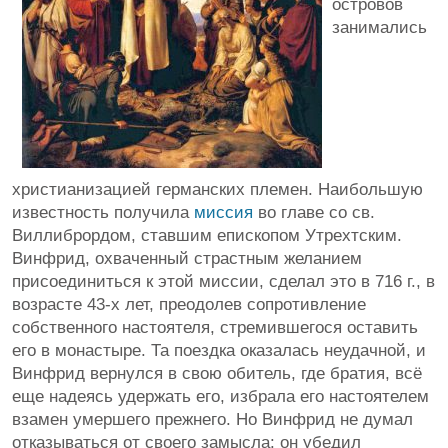
островов
занимались
христианизацией германских племен. Наибольшую
известность получила
миссия
во главе со св.
Виллибрордом, ставшим епископом Утрехтским.
Винфрид, охваченный страстным желанием
присоединиться к этой миссии, сделал это в 716 г., в
возрасте 43-х лет, преодолев сопротивление
собственного настоятеля, стремившегося оставить
его в монастыре. Та поездка оказалась неудачной, и
Винфрид вернулся в свою обитель, где братия, всё
еще надеясь удержать его, избрала его настоятелем
взамен умершего прежнего. Но Винфрид не думал
отказываться от своего замысла: он убедил