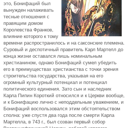
это, Бонифаций был
вынужден налаживать
тесные отношения с
правящим домом
Королевства Франков,
влияние которого к тому
времени распространилось и на саксонские племена.
Суровый и деспотичный правитель Карл Мартелл до
конца жизни оставался лишь номинальным
христианином, однако Бонифаций сумел убедить
его в преимуществах христианства с точки зрения
строительства государства, указывая на его
огромный культурный потенциал и потенциал
политического единения. Зато сын и наследник
Карла Пипин Короткий относился и к Церкви вообще,
и к Бонифацию лично с неподдельным уважением, и
Бонифаций воспользовался этим обстоятельством
сполна: уже спустя два года после смерти Карла
Мартелла, в 743 г., был созван первый собор