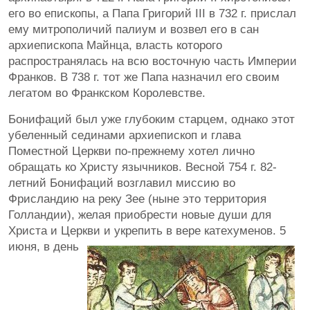
его во епископы, а Папа Григорий III в 732 г. прислал
ему митрополичий палиум и возвел его в сан
архиепископа Майнца, власть которого
распространялась на всю восточную часть Империи
Франков. В 738 г. тот же Папа назначил его своим
легатом во Франкском Королевстве.
Бонифаций был уже глубоким старцем, однако этот
убеленный сединами архиепископ и глава
Поместной Церкви по-прежнему хотел лично
обращать ко Христу язычников. Весной 754 г. 82-
летний Бонифаций возглавил миссию во
Фрисландию на реку Зее (ныне это территория
Голландии), желая приобрести новые души для
Христа и Церкви и укрепить в вере катехуменов. 5
июня, в
день