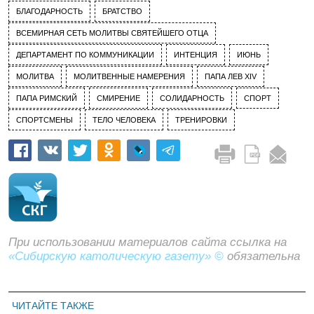
БЛАГОДАРНОСТЬ
БРАТСТВО
ВСЕМИРНАЯ СЕТЬ МОЛИТВЫ СВЯТЕЙШЕГО ОТЦА
ДЕПАРТАМЕНТ ПО КОММУНИКАЦИИ
ИНТЕНЦИЯ
ИЮНЬ
МОЛИТВА
МОЛИТВЕННЫЕ НАМЕРЕНИЯ
ПАПА ЛЕВ XIV
ПАПА РИМСКИЙ
СМИРЕНИЕ
СОЛИДАРНОСТЬ
СПОРТ
СПОРТСМЕНЫ
ТЕЛО ЧЕЛОВЕКА
ТРЕНИРОВКИ
При использовании материалов сайта ссылка на
«Сибирскую католическую газету» ©
обязательна
ЧИТАЙТЕ ТАКЖЕ