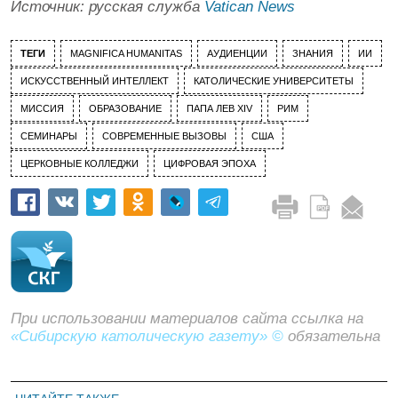
Источник: русская служба
Vatican News
ТЕГИ
MAGNIFICA HUMANITAS
АУДИЕНЦИИ
ЗНАНИЯ
ИИ
ИСКУССТВЕННЫЙ ИНТЕЛЛЕКТ
КАТОЛИЧЕСКИЕ УНИВЕРСИТЕТЫ
МИССИЯ
ОБРАЗОВАНИЕ
ПАПА ЛЕВ XIV
РИМ
СЕМИНАРЫ
СОВРЕМЕННЫЕ ВЫЗОВЫ
США
ЦЕРКОВНЫЕ КОЛЛЕДЖИ
ЦИФРОВАЯ ЭПОХА
При использовании материалов сайта ссылка на
«Сибирскую католическую газету» ©
обязательна