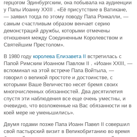
герцогом Эдинбургским, она побывала на аудиенции
у Папы Иоанну XXIII . «Её присутствие в Ватикане,
— заявил тогда по этому поводу Папа Ронкалли, —
самым счастливым образом венчает серию
демонстраций дружбы, которыми отмечены
отношения между Соединенным Королевством и
Святейшим Престолом».
В 1980 году
королева Елизавета II
встретилась с
Папой Римским Иоанном Павлом II . «Иоанн XXIII, —
вспоминал на этой встрече Папа Войтыла, —
говорил о великой простоте и достоинстве, с
которыми Ваше Величество несет бремя своих
многочисленных обязанностей. Два десятилетия
спустя эти наблюдения все еще очень уместны, и
очевидно, что возложенные на Вас обязанности ни в
коей мере не уменьшились».
Двумя годами позже Папа Иоанн Павел II совершил
свой пастырский визит в Великобританию во время