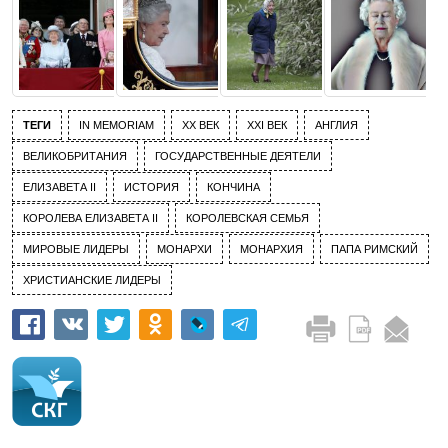
ТЕГИ
IN MEMORIAM
XX ВЕК
XXI ВЕК
АНГЛИЯ
ВЕЛИКОБРИТАНИЯ
ГОСУДАРСТВЕННЫЕ ДЕЯТЕЛИ
ЕЛИЗАВЕТА II
ИСТОРИЯ
КОНЧИНА
КОРОЛЕВА ЕЛИЗАВЕТА II
КОРОЛЕВСКАЯ СЕМЬЯ
МИРОВЫЕ ЛИДЕРЫ
МОНАРХИ
МОНАРХИЯ
ПАПА РИМСКИЙ
ХРИСТИАНСКИЕ ЛИДЕРЫ