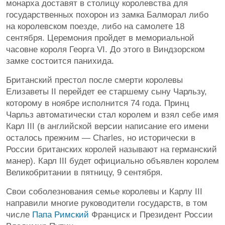
монарха доставят в столицу королевства для
государственных похорон из замка Балморал либо
на королевском поезде, либо на самолете 18
сентября. Церемония пройдет в мемориальной
часовне короля Георга VI. До этого в Виндзорском
замке состоится панихида.
Британский престол после смерти королевы
Елизаветы II перейдет ее старшему сыну Чарльзу,
которому в ноябре исполнится 74 года. Принц
Чарльз автоматически стал королем и взял себе имя
Карл III (в английской версии написание его имени
осталось прежним — Charles, но исторически в
России британских королей называют на германский
манер). Карл III будет официально объявлен королем
Великобритании в пятницу, 9 сентября.
Свои соболезнования семье королевы и Карлу III
направили многие руководители государств, в том
числе
Папа Римский
Франциск и Президент России