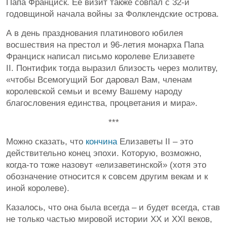
Папа Франциск. Её визит также совпал с 32-й
годовщиной начала войны за Фолклендские острова.
А в день празднования платинового юбилея
восшествия на престол и 96-летия монарха Папа
Франциск написал письмо королеве Елизавете
II. Понтифик тогда выразил близость через молитву,
«чтобы Всемогущий Бог даровал Вам, членам
королевской семьи и всему Вашему народу
благословения единства, процветания и мира».
***
Можно сказать, что
кончина
Елизаветы II – это
действительно конец эпохи. Которую, возможно,
когда-то тоже назовут «елизаветинской» (хотя это
обозначение относится к совсем другим векам и к
иной королеве).
Казалось, что она была всегда – и будет всегда, став
не только частью мировой истории XX и XXI веков,