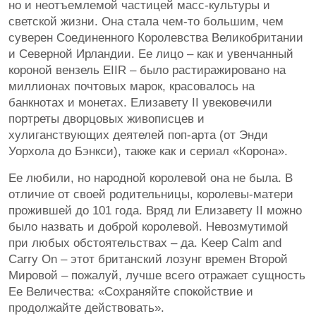
но и неотъемлемой частицей масс-культуры и
светской жизни. Она стала чем-то большим, чем
суверен Соединенного Королевства Великобритании
и Северной Ирландии. Ее лицо – как и увенчанный
короной вензель EIIR – было растиражировано на
миллионах почтовых марок, красовалось на
банкнотах и монетах. Елизавету II увековечили
портреты дворцовых живописцев и
хулиганствующих деятелей поп-арта (от Энди
Уорхола до Бэнкси), также как и сериал «Корона».
Ее любили, но народной королевой она не была. В
отличие от своей родительницы, королевы-матери
прожившей до 101 года. Вряд ли Елизавету II можно
было назвать и доброй королевой. Невозмутимой
при любых обстоятельствах – да. Keep Calm and
Carry On – этот британский лозунг времен Второй
Мировой – пожалуй, лучше всего отражает сущность
Ее Величества: «Сохраняйте спокойствие и
продолжайте действовать».