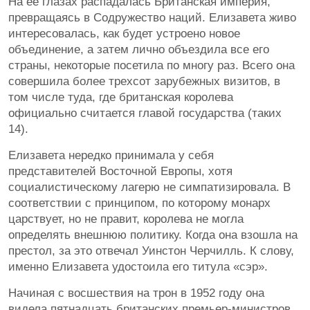
На ее глазах распадалась Британская империя,
превращаясь в Содружество наций. Елизавета живо
интересовалась, как будет устроено новое
объединение, а затем лично объездила все его
страны, некоторые посетила по многу раз. Всего она
совершила более трехсот зарубежных визитов, в
том числе туда, где британская королева
официально считается главой государства (таких
14).
Елизавета нередко принимала у себя
представителей Восточной Европы, хотя
социалистическому лагерю не симпатизировала. В
соответствии с принципом, по которому монарх
царствует, но не правит, королева не могла
определять внешнюю политику. Когда она взошла на
престол, за это отвечал Уинстон Черчилль. К слову,
именно Елизавета удостоила его титула «сэр».
Начиная с восшествия на трон в 1952 году она
видела пятнадцать британских премьер-министров,