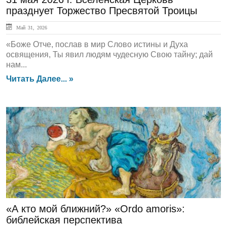
празднует Торжество Пресвятой Троицы
Май 31, 2026
«Боже Отче, послав в мир Слово истины и Духа
освящения, Ты явил людям чудесную Свою тайну; дай
нам...
Читать Далее... »
В Свете Божьего Слова
«А кто мой ближний?» «Ordo amoris»:
библейская перспектива