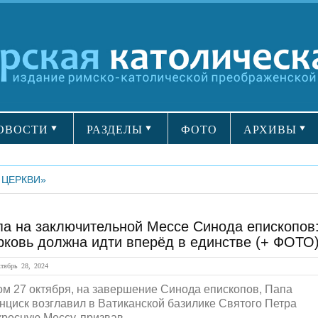
ОВОСТИ
РАЗДЕЛЫ
ФОТО
АРХИВЫ
 ЦЕРКВИ»
па на заключительной Мессе Синода епископов
рковь должна идти вперёд в единстве (+ ФОТО
ябрь 28, 2024
ом 27 октября, на завершение Синода епископов, Папа
нциск возглавил в Ватиканской базилике Святого Петра
ресную Мессу, призвав...