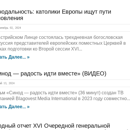
нодальность: католики Европы ищут пути
новления
тябрь 02, 2024
встрийском Линце состоялась трехдневная богословская
куссия представителей европейских поместных Церквей в
ах подготовки ко Второй сессии XVI...
ать Далее... »
инод — радость идти вместе» (ВИДЕО)
й 13, 2024
ьм «Синод — радость идти вместе» (36 минут) создан ТВ
анией Blagovest Media International в 2023 году совместно..
ать Далее... »
одный отчет XVI Очередной генеральной