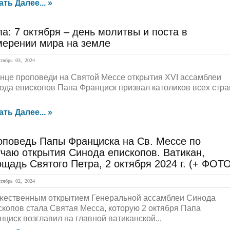
ать Далее... »
а: 7 октября – день молитвы и поста в
мерении мира на земле
ябрь 03, 2024
онце проповеди на Святой Мессе открытия XVI ассамблеи
ода епископов Папа Франциск призвал католиков всех стра
ать Далее... »
оповедь Папы Франциска на Св. Мессе по
чаю открытия Синода епископов. Ватикан,
щадь Святого Петра, 2 октября 2024 г. (+ ФОТ
ябрь 02, 2024
жественным открытием Генеральной ассамблеи Синода
скопов стала Святая Месса, которую 2 октября Папа
нциск возглавил на главной ватиканской...