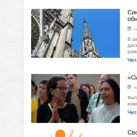
Си
ЛЕНТА НОВОСТЕЙ
об
Сен
В а
дис
рамк
Чит
«С
Жизнь Церкви
Ма
Фил
комп
Чит
Св