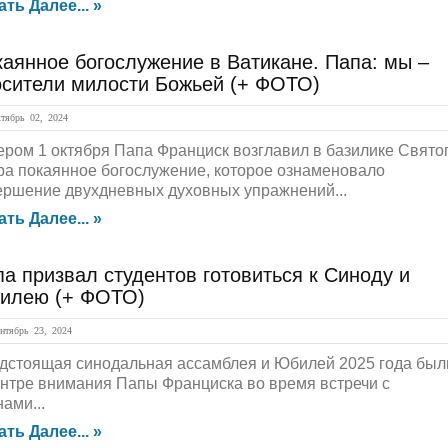
ать Далее... »
аянное богослужение в Ватикане. Папа: мы –
осители милости Божьей (+ ФОТО)
ябрь 02, 2024
ером 1 октября Папа Франциск возглавил в базилике Свято
ра покаянное богослужение, которое ознаменовало
ершение двухдневных духовных упражнений...
ать Далее... »
а призвал студентов готовиться к Синоду и
илею (+ ФОТО)
тябрь 23, 2024
дстоящая синодальная ассамблея и Юбилей 2025 года был
ентре внимания Папы Франциска во время встречи с
ами...
ать Далее... »