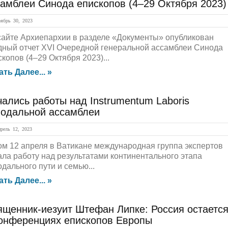
самблеи Синода епископов (4–29 Октября 2023)
брь 30, 2023
сайте Архиепархии в разделе «Документы» опубликован
дный отчет XVI Очередной генеральной ассамблеи Синода
копов (4–29 Октября 2023)...
ать Далее... »
ались работы над Instrumentum Laboris
нодальной ассамблеи
ель 12, 2023
ом 12 апреля в Ватикане международная группа экспертов
ала работу над результатами континентального этапа
дального пути и семью...
ать Далее... »
ященник-иезуит Штефан Липке: Россия остаетс
конференциях епископов Европы