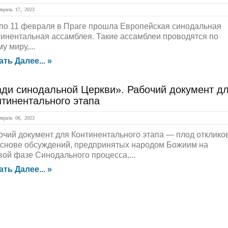
раль 17, 2023
 по 11 февраля в Праге прошла Европейская синодальная
тинентальная ассамблея. Такие ассамблеи проводятся по
у миру,...
ать Далее... »
ади синодальной Церкви». Рабочий документ д
тинентального этапа
раль 06, 2023
очий документ для Континентального этапа — плод отклико
основе обсуждений, предпринятых народом Божиим на
вой фазе Cинодального процесса,...
ать Далее... »