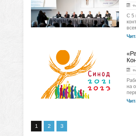
Фев
С 5
кон
всем
Чит
«Р
Жизнь Церкви
Кон
Фев
Раб
на 
пер
Чит
1
2
3