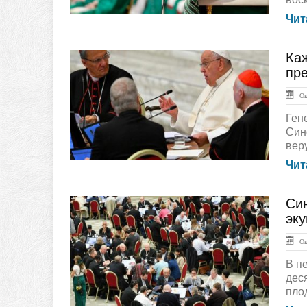
Чит
Ка
ГЛАВНАЯ
пр
Окт
Ген
Син
вер
Чит
Си
ЛЕНТА НОВОСТЕЙ
эк
Окт
В п
дес
плод