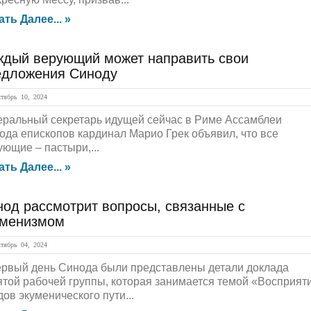
ать Далее... »
ждый верующий может направить свои
едложения Синоду
ябрь 10, 2024
еральный секретарь идущей сейчас в Риме Ассамблеи
ода епископов кардинал Марио Грек объявил, что все
ующие – пастыри,...
ать Далее... »
нод рассмотрит вопросы, связанные с
уменизмом
ябрь 04, 2024
ервый день Синода были представлены детали доклада
ятой рабочей группы, которая занимается темой «Восприят
ов экуменического пути...