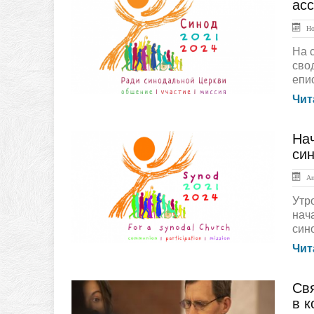
Документы
ас
Ноя
На 
сво
епис
Чит
Нач
ЛЕНТА НОВОСТЕЙ
си
Апр
Утр
нач
сино
Чит
Св
ЛЕНТА НОВОСТЕЙ
в 