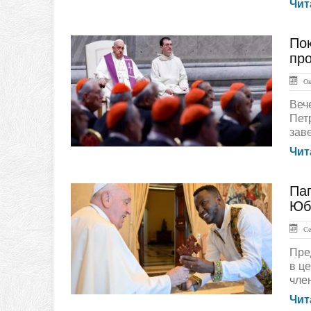
Чит
Пок
ГЛАВНАЯ
пр
Окт
Веч
Пет
зав
Чит
Пап
ЛЕНТА НОВОСТЕЙ
Юб
Сен
Пре
в ц
член
Чит