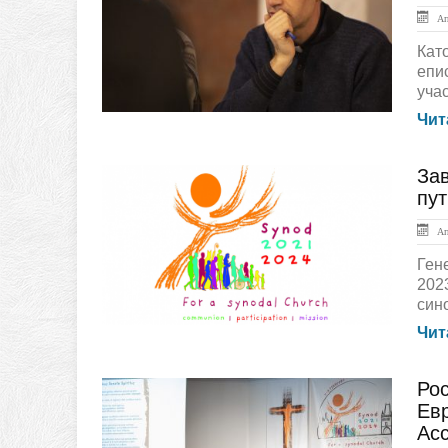
Апр
Кат
епи
учас
Чит
За
ЛЕНТА НОВОСТЕЙ
пут
Апр
Ген
202
сино
Чит
Рос
ЛЕНТА НОВОСТЕЙ
Ев
Ас