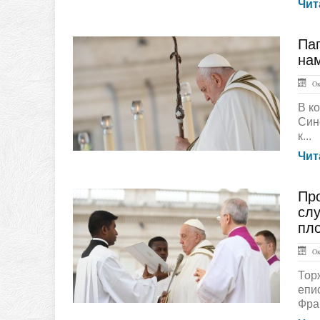
Чит
Пап
ГЛАВНАЯ
на
Окт
В к
Син
к...
Чит
Пр
ГЛАВНАЯ
слу
пло
Окт
Тор
епи
Фра