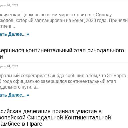
ель 05, 2023
олическая Церковь во всем мире готовится к Синоду
скопов, который запланирован на конец 2023 года. Приняли
тие в...
ать Далее... »
вершился континентальный этап синодального
и
ель 04, 2023
еральный секретариат Синода сообщил о том, что 31 марта
3 года официально завершился континентальный этап
дального пути, а...
ать Далее... »
сийская делегация приняла участие в
ропейской Синодальной Континентальной
самблее в Праге