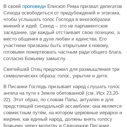
В своей
проповеди
Епископ Рима призвал делегатов
Синода освободиться от предубеждений и эгоизма,
чтобы услышать голос Господа в многообразии
мнений и идей. Синод – это не парламентское
заседание, где каждый отстаивает свою позицию, а
место общения в духе любви и единства. Его
участники призваны быть открытыми к новому,
готовыми пожертвовать частным ради общего блага,
согласно Божьему замыслу.
Святейший Отец предложил для размышления три
символических образа: голос, укрытие и дитя.
В Писании Господь призывает народ слушать голос
ангела на пути к Земле обетованной (см. Исх 23,20-
22). Этот образ, по словам Папы, актуален и для
предстоящей синодальной ассамблеи: она является
совместным путём, на котором церковные иерархи и
миряне, как единый народ, должны внять голосу
Божьему через молитву и Священное Писание.