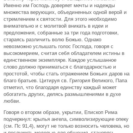
Именно им Господь доверяет мечты и надежды
множества верующих, объединенных одной верой и
стремлением к святости. Для этого необходимо
внимательно и с молитвой вникать в идеи и
предложения, собранные за три года подготовки,
стараясь различить волю Божью. Однако
невозможно услышать голос Господа, говоря с
высокомерием, считая себя обладателем истины в
единственном экземпляре. Каждое услышанное
слово должно приниматься с благодарностью и
простотой, чтобы стать отражением Божьих даров на
благо братьев. Цитируя св. Григория Великого, Папа
отметил, что благодаря единству каждый может
обогатить других, делясь размышлениями в духе
любви.
Говоря о втором образе, укрытии, Епископ Рима
подчеркнул: крылья ангела, символизирующие опеку
(см. Пс 91,4), могут не только возносить человека, но
и послужить моделью для общения, становясь