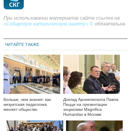
При использовании материалов сайта ссылка на
«Сибирскую католическую газету» ©
обязательна
ЧИТАЙТЕ ТАКЖЕ
Больше, чем знания: как
Доклад Архиепископа Павла
иезуитская педагогика
Пецци на презентации
меняет общество
энциклики Magnifica
Нumanitas в Москве