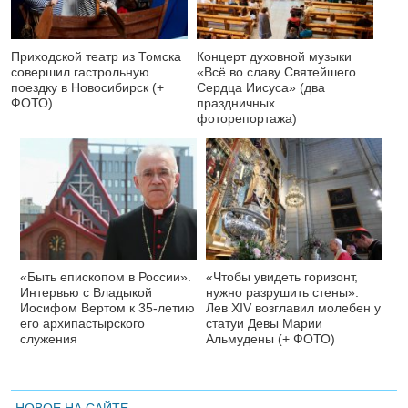
Приходской театр из Томска
Концерт духовной музыки
совершил гастрольную
«Всё во славу Святейшего
поездку в Новосибирск (+
Сердца Иисуса» (два
ФОТО)
праздничных
фоторепортажа)
«Быть епископом в России».
«Чтобы увидеть горизонт,
Интервью с Владыкой
нужно разрушить стены».
Иосифом Вертом к 35-летию
Лев XIV возглавил молебен у
его архипастырского
статуи Девы Марии
служения
Альмудены (+ ФОТО)
НОВОЕ НА САЙТЕ