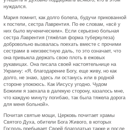
нуждался.
Мария помнит, как долго болела, будучи прикованной
к постели, сестра Лаврентия. По ее словам, «всё у
них было мученическим». Если серьезно больная
сестра Лаврентия (тяжёлая форма туберкулеза)
добровольно вызвалась поехать вместе с прочими
сестрами в неизвестную даль, то это означает, что
она привыкла держать свою плоть в ежовых
рукавицах. Она писала своей настоятельнице на
Украину: «Я, благодарение Богу, еще живу, но как
долго, не знаю, здесь ли останусь или в родной
стороне упокоюсь. Как Иисусу угодно. Чудом
Божиим я заехала в далекую сторону, казалось мне,
что каждую минуту погибаю, так была тяжела дорога
для меня больной».
Почитая святые мощи, Церковь почитает храмы
Святого Духа, обители Бога Живого, в которых
Господь пребывает Своей благодатью также и после