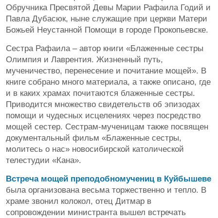
Обручника Пресвятой Девы Марии Рафаила Годий и
Павла Дубасюк, ныне служащие при церкви Матери
Божьей Неустанной Помощи в городе Прокопьевске.
Сестра Рафаила – автор книги «Блаженные сестры
Олимпия и Лаврентия. Жизненный путь,
мученичество, перенесение и почитание мощей». В
книге собрано много материала, а также описано, где
и в каких храмах почитаются блаженные сестры.
Приводится множество свидетельств об эпизодах
помощи и чудесных исцелениях через посредство
мощей сестер. Сестрам-мученицам также посвящен
документальный фильм «Блаженные сестры,
молитесь о нас» новосибирской католической
телестудии «Кана».
Встреча мощей преподобномучениц в Куйбышеве
была организована весьма торжественно и тепло. В
храме звонил колокол, отец Дитмар в
сопровождении министранта вышел встречать