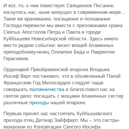
И вот, то, о чем повествует Священное Писание,
коснулось нас, ныне живущих в современном мире…
Такое же врачевание, посещение и познавание
Господа пережили мы вместе с прихожанами храма
Святых Апостолов Петра и Павла в городе
Куйбышеве Новосибирской области. Здесь имело
место редкое событие: визит мощей блаженных
преподобномучениц Олимпии Беда и Лаврентии
Герасимив.
Ординарий Преображенской епархии Владыка
Иосиф Верт постановил, что в объявленный Папой
Франциском Год Милосердия следует чаще
совершать
паломничества
и благословил нас на
святое дело: посещать с мощами блаженных сестер
различные
приходы
нашей епархии.
Первым принял нас настоятель Куйбышевского
прихода отец Дитмар Зайфферт. Мы – это сестры-
монахини из Конгрегации Святого Иосифа