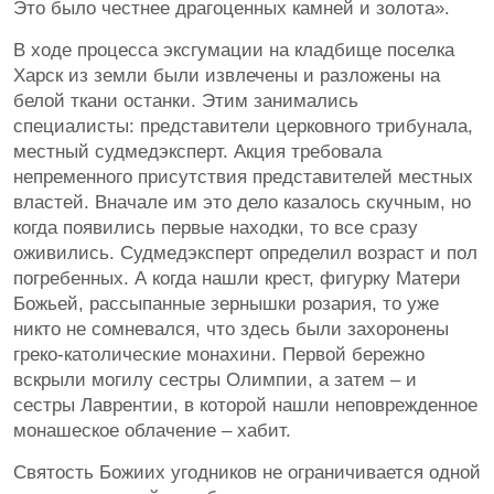
Это было честнее драгоценных камней и золота».
В ходе процесса эксгумации на кладбище поселка
Харск из земли были извлечены и разложены на
белой ткани останки. Этим занимались
специалисты: представители церковного трибунала,
местный судмедэксперт. Акция требовала
непременного присутствия представителей местных
властей. Вначале им это дело казалось скучным, но
когда появились первые находки, то все сразу
оживились. Судмедэксперт определил возраст и пол
погребенных. А когда нашли крест, фигурку Матери
Божьей, рассыпанные зернышки розария, то уже
никто не сомневался, что здесь были захоронены
греко-католические монахини. Первой бережно
вскрыли могилу сестры Олимпии, а затем – и
сестры Лаврентии, в которой нашли неповрежденное
монашеское облачение – хабит.
Святость Божиих угодников не ограничивается одной