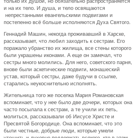
только их душой, но обязательно распространяется
и на их тело. И душа, и тело освящаются
непрестанными евангельскими подвигами и
постепенно всё больше исполняются Духа Святого.
Геннадий Машин, некогда проживавший в Харске,
рассказывает, что любил заходить к сестрам. Его
поражало убранство их жилища, все стены которого
были украшены иконами. А еще он замечал, что
сестры много молились. Для него, советского парня,
внове были аскетические подвиги, монашеский
устав, который сестры, даже будучи в ссылке,
старались неукоснительно исполнять.
Жительница того же поселка Мария Романовская
вспоминает, что у нее было две дочери, которых она
часто посылала к сестрам, а те учили их петь,
молиться, рассказывали об Иисусе Христе и
Пресвятой Богородице. Она вспоминает, что это
были честные, добрые люди, которые умели
утешить и духовно поддержать всякого, кто в этом