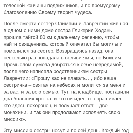
телесной кончины подвижников, и по премудрому
благоволению Своему творит чудеса.
После смерти сестер Олимпии и Лаврентии жившая
в одном с ними доме сестра Гликерия Ходань
прошла тайгой 80 км к дальнему селению, чтобы
найти священника, который опечатал бы могилы и
помолился за сестер. Возвращаясь назад, она
несколько раз попадала в волчьи ямы, но Божьим
Промыслом сумела добраться к себе невредимой,
после чего написала родственникам сестры
Лаврентии: «Прошу вас не плакать…, ибо ваша
сестричка – святая на небесах и молится за меня и
за вас, и за всю семью. Тут, на кладбище, поставили
два больших креста, и кто ни идет, то спрашивает,
кто здесь похоронен, и получает ответ – две
монахини, и так они продолжают исполнять свою
миссию».
Эту миссию сестры несут и по сей день. Каждый год