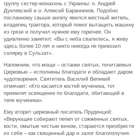
группу сестер-монахинь с Украины: о. Андрей
Дуклевский и о. Алексей Баранников. Подобно
посланному свыше ангелу явился местный житель,
владелец трактора, который помог вытащить машину
из грязи и получил нужное ему горючее. Он
удивленно заметил: «Вы с неба свалились, я живу
здесь более 10 лет и никто никогда не привозил
солярку в Сульзат».
Напомним, что мощи – останки святых, почитаемых
Церковью – исполнены благодати и обладают даром
чудотворения. Святитель Василий Великий
отмечает: «Кто касается костей мученика, тот
приемлет освящение по благодати, обитающей в
теле мученика».
Ему вторит церковный писатель Пруденций:
«Верующие собирают пепел от сожженных святых,
кости, омытые чистым вином, стараются приобрести
их себе – как священный дар и залог благополучия.