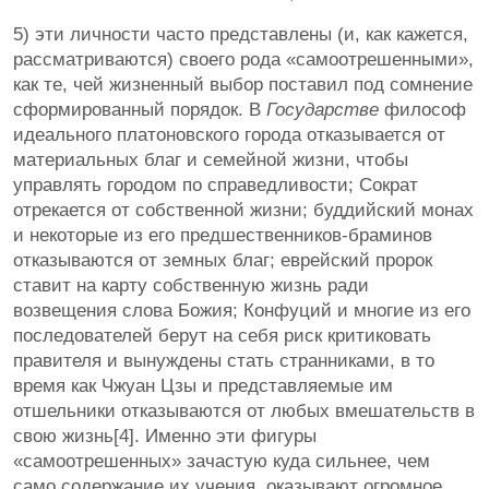
5) эти личности часто представлены (и, как кажется,
рассматриваются) своего рода «самоотрешенными»,
как те, чей жизненный выбор поставил под сомнение
сформированный порядок. В
Государстве
философ
идеального платоновского города отказывается от
материальных благ и семейной жизни, чтобы
управлять городом по справедливости; Сократ
отрекается от собственной жизни; буддийский монах
и некоторые из его предшественников-браминов
отказываются от земных благ; еврейский пророк
ставит на карту собственную жизнь ради
возвещения слова Божия; Конфуций и многие из его
последователей берут на себя риск критиковать
правителя и вынуждены стать странниками, в то
время как Чжуан Цзы и представляемые им
отшельники отказываются от любых вмешательств в
свою жизнь[4]. Именно эти фигуры
«самоотрешенных» зачастую куда сильнее, чем
само содержание их учения, оказывают огромное