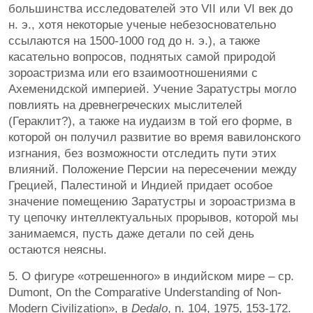
большинства исследователей это VII или VI век до
н. э., хотя некоторые ученые небезосновательно
ссылаются на 1500-1000 год до н. э.), а также
касательно вопросов, поднятых самой природой
зороастризма или его взаимоотношениями с
Ахеменидской империей. Учение Заратустры могло
повлиять на древнегреческих мыслителей
(Гераклит?), а также на иудаизм в той его форме, в
которой он получил развитие во время вавилонского
изгнания, без возможности отследить пути этих
влияний. Положение Персии на пересечении между
Грецией, Палестиной и Индией придает особое
значение помещению Заратустры и зороастризма в
ту цепочку интеллектуальных прорывов, которой мы
занимаемся, пусть даже детали по сей день
остаются неясны.
5. О фигуре «отрешенного» в индийском мире – ср.
Dumont, On the Comparative Understanding of Non-
Modern Civilization», в
Dedalo
, n. 104, 1975, 153-172.