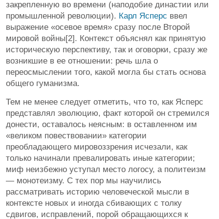
закрепленную во времени (наподобие династии или
промышленной революции).
Карл Ясперс
ввел
выражение «осевое время» сразу после Второй
мировой войны[2]. Контекст объяснял как принятую
историческую перспективу, так и оговорки, сразу же
возникшие в ее отношении: речь шла о
переосмыслении того, какой могла бы стать основа
общего гуманизма.
Тем не менее следует отметить, что то, как Ясперс
представлял эволюцию, факт которой он стремился
донести, оставалось неясным: в оставленном им
«великом повествовании» категории
преобладающего мировоззрения исчезали, как
только начинали превалировать иные категории;
миф неизбежно уступал место логосу, а политеизм
— монотеизму. С тех пор мы научились
рассматривать историю человеческой мысли в
контексте новых и иногда сбивающих с толку
сдвигов, исправлений, порой обращающихся к