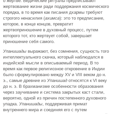
о жертве. Ведические ритуалы предписывают
жертвование жизни ради поддержания космического
порядка, в то время как писания дхармы требуют
строгого ненасилия (
ахимса
): это то предписание,
которое, в конце концов, превратит
жертвоприношение в духовный процесс, путем
которого тот, кто жертвует собой, завершает
приношение себя самого.
Упанишады
выражают, без сомнения, сущность того
интеллектуального скачка, который наблюдался в
индийской мысли в описываемый период. В то
время как первое религиозное откровение в Индии
было сформулировано между XV и VIII веком до н.
э., самые древние из
Упанишад
относятся к VI веку
до н. э. В брахманизме особенности образования
через заучивание и система закрытых каст стали,
вероятно, одной из причин постепенного духовного
упадка.
Упанишады
, поддерживая примат
внутреннего мира и соединяя его с путем