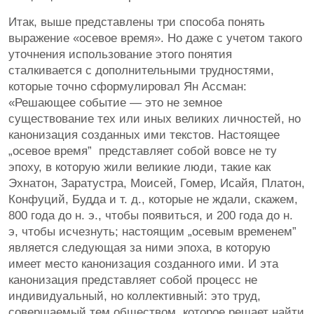
Итак, выше представлены три способа понять
выражение «осевое время». Но даже с учетом такого
уточнения использование этого понятия
сталкивается с дополнительными трудностями,
которые точно сформулировал Ян Ассман:
«Решающее событие — это не земное
существование тех или иных великих личностей, но
канонизация созданных ими текстов. Настоящее
„осевое время” представляет собой вовсе не ту
эпоху, в которую жили великие люди, такие как
Эхнатон, Заратустра, Моисей, Гомер, Исайя, Платон,
Конфуций, Будда и т. д., которые не ждали, скажем,
800 года до н. э., чтобы появиться, и 200 года до н.
э, чтобы исчезнуть; настоящим „осевым временем”
является следующая за ними эпоха, в которую
имеет место канонизация созданного ими. И эта
канонизация представляет собой процесс не
индивидуальный, но коллективный: это труд,
совершаемый тем обществом, которое решает найти