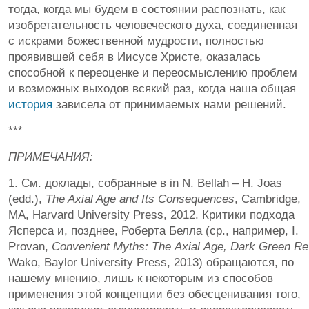
тогда, когда мы будем в состоянии распознать, как
изобретательность человеческого духа, соединенная
с искрами божественной мудрости, полностью
проявившей себя в Иисусе Христе, оказалась
способной к переоценке и переосмыслению проблем
и возможных выходов всякий раз, когда наша общая
история
зависела от принимаемых нами решений.
***
ПРИМЕЧАНИЯ:
1. См. доклады, собранные в in N. Bellah – H. Joas
(edd.),
The Axial Age and Its Consequences
, Cambridge,
MA, Harvard University Press, 2012. Критики подхода
Ясперса и, позднее, Роберта Белла (ср., например, I.
Provan,
Convenient
Myths
:
The
Axial
Age
,
Dark
Green
Re
Wako, Baylor University Press, 2013) обращаются, по
нашему мнению, лишь к некоторым из способов
применения этой концепции без обесценивания того,