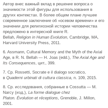
Автор внес важный вклад в решение вопроса о
значимости этой фигуры для использования в
других контекстах. В более общем плане лучшее
современное заключение об «осевом времени» и его
значении для религиозной истории человечества
предложено в интересной книге R.
Bellah,
Religion
in
Human
Evolution
, Cambridge, MA,
Harvard University Press, 2011.
6. Assmann, Cultural Memory and the Myth of the Axial
Age, в R. N. Bellah — H. Joas (edd.),
The Axial Age and
Its Consequences
, цит., 399.
7. Ср. Rossetti, Socrate e il dialogo socratico,
в
Quaderni urbinati di cultura classica
, n. 109, 2015.
8. Cр. исследования, собранные в Cossutta — M.
Narcy (изд.),
La forme dialogue chez
Platon.
Évolution
et réceptions
, Grenoble, J. Millon,
2001.