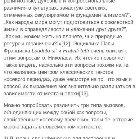
религиозные, духовные и конфессиональные
различия в культурах, зачастую светских,
отмеченных секуляризмом и фундаментализмом?”,
„Как народы мира могут подготовиться к совместной
жизни в справедливости и уважении друг друга?”,
„Как мы можем жить на планете, чьи природные
ресурсы ограничены?”»[12]. Энциклики Папы
Франциска
Laudato
si
’
и
Fratelli
tutti
очень близки к
этим вопросам о. Николаса. Их чтение позволяет
также видеть, насколько эти вопросы похожи на те,
что являлись центром классических текстов
«осевого периода», даже несмотря на то, что язык и
способ их выражения мог значительно различаться в
зависимости от места и эпохи[13].
Можно попробовать различить три типа вызовов,
объединяющих между собой как вопросы,
свойственные «осевому времени», так и те, которые
можно задать в современном контексте:
1) Вызовы, специфические для построения и