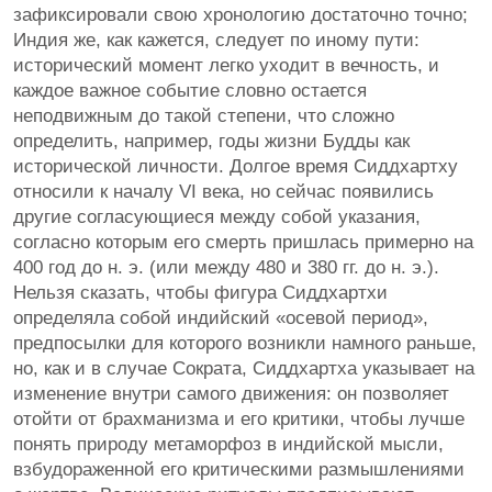
зафиксировали свою хронологию достаточно точно;
Индия же, как кажется, следует по иному пути:
исторический момент легко уходит в вечность, и
каждое важное событие словно остается
неподвижным до такой степени, что сложно
определить, например, годы жизни Будды как
исторической личности. Долгое время Сиддхартху
относили к началу VI века, но сейчас появились
другие согласующиеся между собой указания,
согласно которым его смерть пришлась примерно на
400 год до н. э. (или между 480 и 380 гг. до н. э.).
Нельзя сказать, чтобы фигура Сиддхартхи
определяла собой индийский «осевой период»,
предпосылки для которого возникли намного раньше,
но, как и в случае Сократа, Сиддхартха указывает на
изменение внутри самого движения: он позволяет
отойти от брахманизма и его критики, чтобы лучше
понять природу метаморфоз в индийской мысли,
взбудораженной его критическими размышлениями