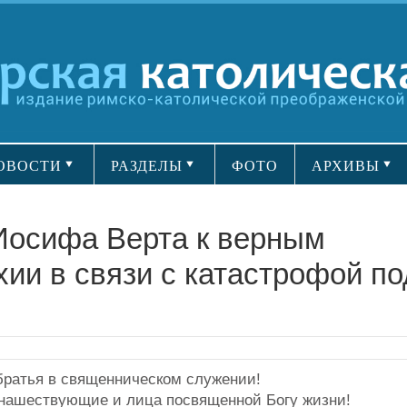
ОВОСТИ
РАЗДЕЛЫ
ФОТО
АРХИВЫ
осифа Верта к верным
ии в связи с катастрофой по
братья в священническом служении!
нашествующие и лица посвященной Богу жизни!