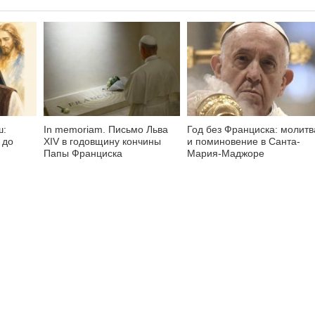
ш:
In memoriam. Письмо Льва
Год без Франциска: молитв
 до
XIV в годовщину кончины
и поминовение в Санта-
Папы Франциска
Мария-Маджоре