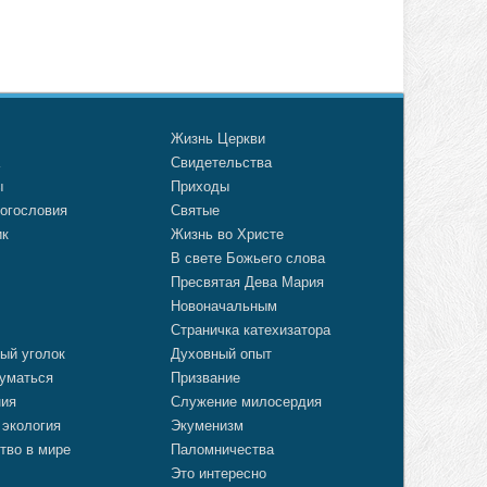
о
Жизнь Церкви
а
Свидетельства
ы
Приходы
огословия
Святые
ик
Жизнь во Христе
В свете Божьего слова
Пресвятая Дева Мария
Новоначальным
Страничка катехизатора
ый уголок
Духовный опыт
уматься
Призвание
ния
Служение милосердия
 экология
Экуменизм
тво в мире
Паломничества
Это интересно