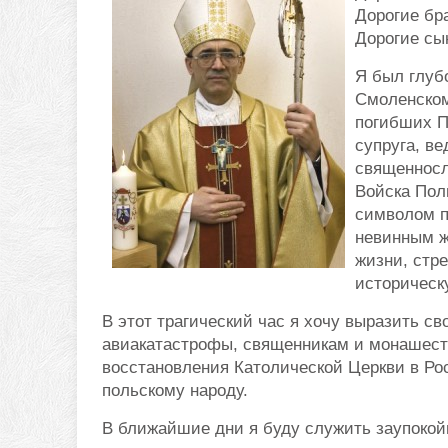
Дорогие бр
Дорогие сы
Я был глуб
Смоленском
погибших П
супруга, в
священносл
Войска Пол
символом п
невинным ж
жизни, стр
историческ
В этот трагический час я хочу выразить с
авиакатастрофы, священникам и монашес
восстановления Католической Церкви в Ро
польскому народу.
В ближайшие дни я буду служить заупоко