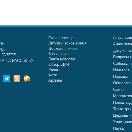
Актуальн
Слово пастыря
Литургическое время
ТЫ
Аналитик
Церковь в мире
РЫ
Документ
В епархии
 ГАЗЕТЕ
Вопросы б
Лента новостей
КА НА РАССЫЛКУ
Собеседн
Обзор СМИ
Разделы
Наш гость
Фото
Персона
Архивы
Общество
Семья
Молодежн
Повод зад
Точка зре
Церковь и
Христианс
Наука