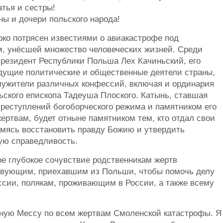
атья и сестры!
ны и дочери польского народа!
око потрясен известиями о авиакастрофе под
, унёсшей множество человеческих жизней. Среди
резидент Республики Польша Лех Качиньский, его
едущие политические и общественные деятели страны,
ужители различных конфессий, включая и ординария
ьского епископа Тадеуша Плоского. Катынь, ставшая
реступлений богоборческого режима и памятником его
ертвам, будет отныне памятником тем, кто отдал свои
емясь восстановить правду Божию и утвердить
ую справедливость.
вое глубокое сочувствие родственникам жертв
твующим, приехавшим из Польши, чтобы помочь делу
ссии, полякам, проживающим в России, а также всему
йную Мессу по всем жертвам Смоленской катастрофы. Я