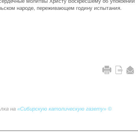
 сердечные молитвы Христу Воскресшему об упокоении
льском народе, переживающем годину испытания.
ылка на
«Сибирскую католическую газету» ©