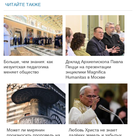
ЧИТАЙТЕ ТАКЖЕ
Больше, чем знания: как
Доклад Архиепископа Павла
иезуитская педагогика
Пецци на презентации
меняет общество
энциклики Magnifica
Нumanitas в Москве
Может ли мирянин
Любовь Христа не знает
произносить проповедь на
далёких земель и забытых