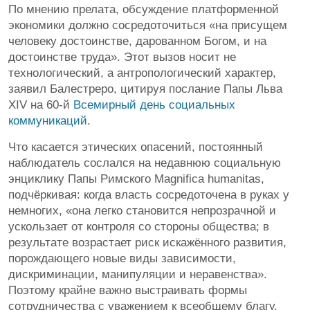
По мнению прелата, обсуждение платформенной
экономики должно сосредоточиться «на присущем
человеку достоинстве, дарованном Богом, и на
достоинстве труда». Этот вызов носит не
технологический, а антропологический характер,
заявил Балестреро, цитируя послание Папы Льва
XIV на 60-й
Всемирный день социальных
коммуникаций
.
Что касается этических опасений, постоянный
наблюдатель сослался на недавнюю социальную
энциклику Папы Римского Magnifica humanitas,
подчёркивая: когда власть сосредоточена в руках у
немногих, «она легко становится непрозрачной и
ускользает от контроля со стороны общества; в
результате возрастает риск искажённого развития,
порождающего новые виды зависимости,
дискриминации, манипуляции и неравенства».
Поэтому крайне важно выстраивать формы
сотрудничества с уважением к всеобщему благу.