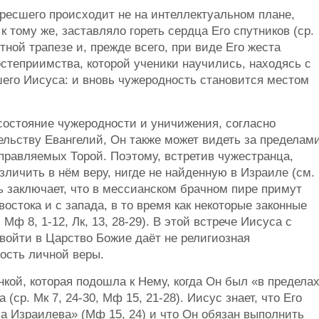
ресшего происходит не на интеллектуальном плане,
к тому же, заставляло гореть сердца Его спутников (ср.
стной трапезе и, прежде всего, при виде Его жеста
остеприимства, которой ученики научились, находясь с
шего Иисуса: и вновь чужеродность становится местом
 состояние чужеродности и уничижения, согласно
ьству Евангелий, Он также может видеть за пределам
правляемых Торой. Поэтому, встретив чужестранца,
азличить в нём веру, нигде не найденную в Израиле (см.
одь заключает, что в мессианском брачном пире примут
остока и с запада, в то время как некоторые законные
Мф 8, 1-12, Лк, 13, 28-29). В этой встрече Иисуса с
 войти в Царство Божие даёт не религиозная
ость личной веры.
ой, которая подошла к Нему, когда Он был «в предела
(ср. Мк 7, 24-30, Мф 15, 21-28). Иисус знает, что Его
ма Израилева» (Мф 15, 24) и что Он обязан выполнить