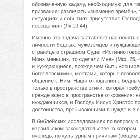
обозначенную задачу, необходимую для тог
призвание: различать «знамения времён», 
ситуациях и событиях присутствие Господ
посещения» (Лк 19,44).
Именно эта задача заставляет нас понять 
личности бедных, чужеземцев и нуждающих
странице о страшном Суде: «Истинно говор
Моих меньших, то сделали Мне» (Мф, 25, 4
и нуждающиеся, прежде чем быть «социоло
богословскими», местами, которые позволя
общение с Ним. Наши отношения с бедны
только в пространстве этики, которая треб
прежде всего в пространстве откровения: 
нуждающихся, и Господь Иисус Христос п
достоинства, пребывающими в нужде и в с
В библейских исследованиях по вопросу о
израильском законодательстве, в котором,
очередь, по культурным причинам (общим 