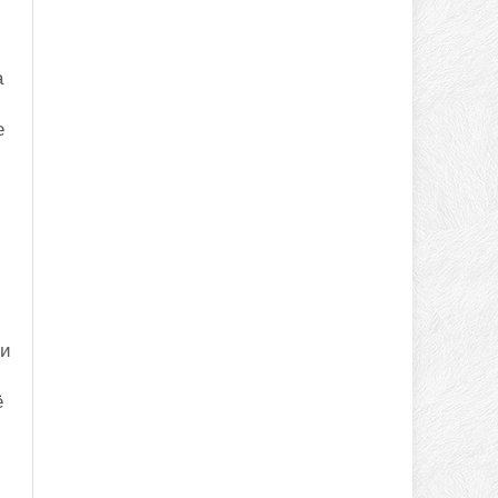
а
е
 и
ё