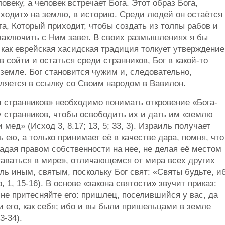
овеку, а человек встречает Бога. Этот образ Бога,
сходит» на землю, в историю. Среди людей он остаётся
а, Который приходит, чтобы создать из толпы рабов и
заключить с Ним завет. В своих размышлениях я бы
 как еврейская хасидская традиция толкует утверждение
 сойти и остаться среди странников, Бог в какой-то
земле. Бог становится чужим и, следовательно,
вляется в ссылку со Своим народом в Вавилон.
и странников» необходимо понимать откровение «Бога-
ну странников, чтобы освободить их и дать им «землю
мед» (Исход 3, 8.17; 13, 5; 33, 3). Израиль получает
 ею, а только принимает её в качестве дара, помня, что
ладая правом собственности на нее, не делая её местом
таваться в мире», отличающемся от мира всех других
ль иным, святым, поскольку Бог свят: «Святы будьте, и
р, 1, 15-16). В основе «закона святости» звучит приказ:
не притесняйте его: пришлец, поселившийся у вас, да
и его, как себя; ибо и вы были пришельцами в земле
3-34).