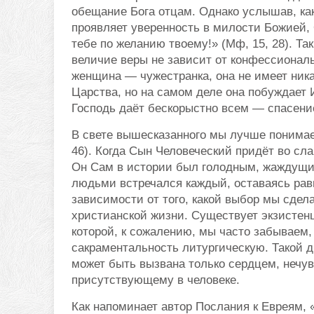
обещание Бога отцам. Однако услышав, как
проявляет уверенность в милости Божией,
тебе по желанию твоему!» (Мф, 15, 28). Та
величие веры не зависит от конфессиональ
женщина — чужестранка, она не имеет ника
Царства, но на самом деле она побуждает 
Господь даёт бескорыстно всем — спасени
В свете вышесказанного мы лучше понимаем
46). Когда Сын Человеческий придёт во сл
Он Сам в истории был голодным, жаждущи
людьми встречался каждый, оставаясь р
зависимости от того, какой выбор мы сдел
христианской жизни. Существует экзистен
которой, к сожалению, мы часто забываем, 
сакраментальность литургическую. Такой 
может быть вызвана только сердцем, нечу
присутствующему в человеке.
Как напоминает автор Послания к Евреям, «