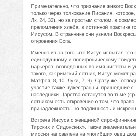
Примечательно, что признание живого Воск
только через толкование Писания, которое, 
Лк, 24, 32), но за простым столом, в совме
преломления хлеба, в истинной практике г
Иисусом. В страннике они узнали Воскрес
откровения Бога.
Именно из-за того, что Иисус испытал это
единодушному и полифоническому свидетел
барьеров, возведённых во имя чистоты и у
такого, как римский сотник, Иисус может р
Матфея, 8, 10, Луки, 7, 9). Сразу же Госп
участие также чужестранцы, пришедшие с в
наследники Царства останутся во тьме (ср. 
сотником есть откровение о том, что право
принадлежность, но подлинность и искренн
Встреча Иисуса с женщиной сиро-финикиянк
Тирских и Сидонских», также знаменательна 
миссия направлена ​​на «погибших овец до