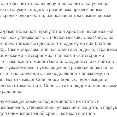
о, чтобы питать нашу веру и исполнить полученное
то есть, уметь видеть в различных чрезвычайных
а среди человечества, распознавая тем самым «время
сакраментальность присутствия Христа в человеческой
ся, как утверждает Сын Человеческий, Сам Иисус, на
ю вам: так как вы сделали это одному из сих братьев
0). Таким образом, для нас христиан бедные, странник
гическими категориями», являются «категориями
ют нам познать живого Бога и, следовательно, войти в
ми, чужеземцами, нуждающимися разворачиваются не
ует от нас соблюдать заповедь любви к ближнему, но
наш Бог открывает Себя через бедных, чужеземцев и
ожелал отождествить Себя с этими людьми, лишённым
траданиях.
 чужеземцах обычно подчеркивается их статус в
 несомненно, утверждались уважение и защита, в перву
для ближневосточной среды, которая считала