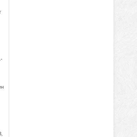
т
-
ен
3,