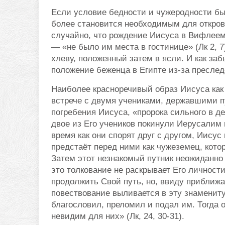
Если условие бедности и чужеродности бы
более становится необходимым для откров
случайно, что рождение Иисуса в Вифлеем
— «не было им места в гостинице» (Лк 2, 
хлеву, положенный затем в ясли. И как за
положение беженца в Египте из-за преслед
Наиболее красноречивый образ Иисуса как с
встрече с двумя учениками, державшими пут
погребения Иисуса, «пророка сильного в де
двое из Его учеников покинули Иерусалим 
время как они спорят друг с другом, Иисус
предстаёт перед ними как чужеземец, которы
Затем этот незнакомый путник неожиданно 
это толкование не раскрывает Его личности
продолжить Свой путь, но, ввиду приближа
повествование выливается в эту знаменитую
благословил, преломил и подал им. Тогда о
невидим для них» (Лк, 24, 30-31).