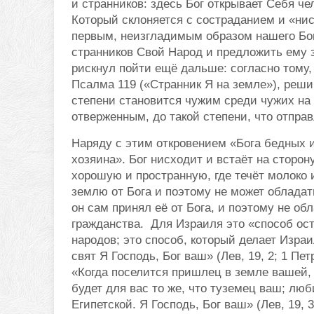
и странников: здесь Бог открывает Себя чел
Который склоняется с состраданием и «ни
первым, неизгладимым образом нашего Бог
странников Свой Народ и предложить ему 
рискнул пойти ещё дальше: согласно тому,
Псалма 119 («Странник Я на земле»), решив
степени становится чужим среди чужих на 
отверженным, до такой степени, что отпра
Наряду с этим откровением «Бога бедных 
хозяина». Бог нисходит и встаёт на сторо
хорошую и пространную, где течёт молоко и 
землю от Бога и поэтому не может обладать
он сам принял её от Бога, и поэтому не об
гражданства. Для Израиля это «способ ос
народов; это способ, который делает Израи
свят Я Господь, Бог ваш» (Лев, 19, 2; 1 Пет
«Когда поселится пришлец в земле вашей, 
будет для вас то же, что туземец ваш; люб
Египетской. Я Господь, Бог ваш» (Лев, 19, 3