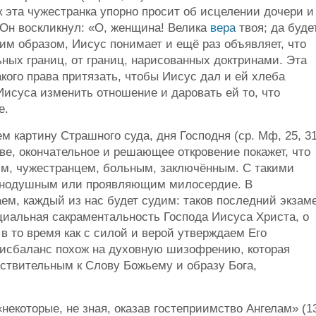
 эта чужестранка упорно просит об исцелении дочери и
 Он воскликнул: «О, женщина! Велика
вера
твоя; да буде
ким образом, Иисус понимает и ещё раз объявляет, что
ных границ, от границ, нарисованных доктринами. Эта
кого права притязать, чтобы Иисус дал и ей хлеба
Иисуса изменить отношение и даровать ей то, что
е.
 картину Страшного суда, дня Господня (ср. Мф, 25, 31
аве, окончательное и решающее откровение покажет, что
м, чужестранцем, больным, заключённым. С такими
авнодушным или проявляющим милосердие. В
аем, каждый из нас будет судим: таков последний экзам
циальная сакраментальность Господа Иисуса Христа, о
в то время как с силой и верой утверждаем Его
дисбаланс похож на духовную шизофрению, которая
вствительным к Слову Божьему и образу Бога,
некоторые, не зная, оказав гостеприимство Ангелам» (1