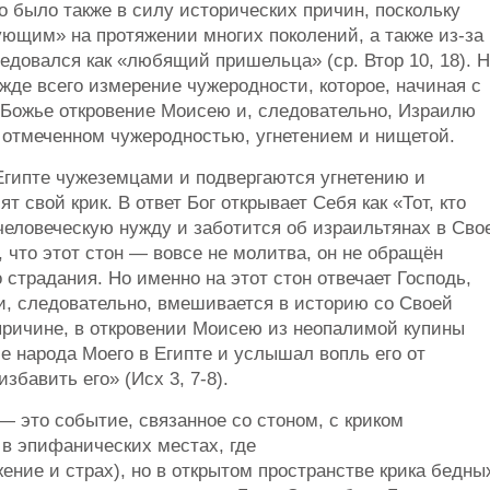
 было также в силу исторических причин, поскольку
ующим» на протяжении многих поколений, а также из-за
ведовался как «любящий пришельца» (ср. Втор 10, 18). 
де всего измерение чужеродности, которое, начиная с
. Божье откровение Моисею и, следовательно, Израилю
е, отмеченном чужеродностью, угнетением и нищетой.
Египте чужеземцами и подвергаются угнетению и
 свой крик. В ответ Бог открывает Себя как «Тот, кто
 человеческую нужду и заботится об израильтянах в Сво
 что этот стон — вовсе не молитва, он не обращён
о страдания. Но именно на этот стон отвечает Господь,
и, следовательно, вмешивается в историю со Своей
причине, в откровении Моисею из неопалимой купины
е народа Моего в Египте и услышал вопль его от
збавить его» (Исх 3, 7-8).
— это событие, связанное со стоном, с криком
 в эпифанических местах, где
ение и страх), но в открытом пространстве крика бедны