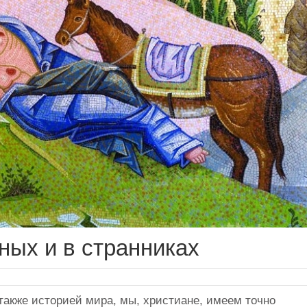
ных и в странниках
 также историей мира, мы, христиане, имеем точно