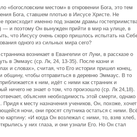
ло «богословским местом» в откровении Бога, это тем
ения Бога, ставшем плотью в Иисусе Христе. Не
е происходит именно под знаком драмы гостеприимств
7) — и поэтому Он вынужден прийти в мир на улице, в
быть, что Иисусу очень скоро пришлось испытать на Себ
ования одного из сильных мира сего?
транника возникает в Евангелии от Луки, в рассказе о
ь в Эммаус (ср. Лк, 24, 13-35). После казни и
лах и словах», считая, что Его истории пришел конец,
и общину, чтобы отправиться в деревню Эммаус. В то
 приближается к ним, идёт с ними как странник и
й ничего не знает о том, что произошло (ср. Лк 24,18).
отвечает, объясняя необходимость этой смерти, однако
. Придя к месту назначения учеников, Он, похоже, хочет
ющейся ночи, они просят спутника остаться с ними. Вс
 картину: «И когда Он возлежал с ними, то, взяв хлеб,
ткрылись у них глаза, и они узнали Его. Но Он стал