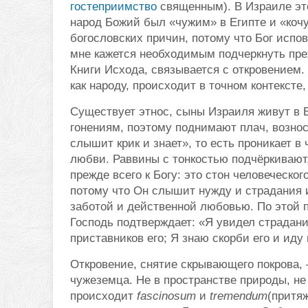
гостеприимство
священным). В Израиле это
народ Божий был «чужим» в Египте и «коч
богословских причин, потому что Бог испо
мне кажется необходимым подчеркнуть преж
Книги Исхода, связывается с откровением
как народу, происходит в точном контекст
Существует этнос, сыны Израиля живут в 
гонениям, поэтому поднимают плач, возносят
слышит крик и знает», то есть проникает в
любви. Раввины с тонкостью подчёркивают,
прежде всего к Богу: это стон человеческог
потому что Он слышит нужду и страдания 
заботой и действенной любовью. По этой 
Господь подтверждает: «Я увидел страдани
приставников его; Я знаю скорби его и иду и
Откровение, снятие скрывающего покрова, 
чужеземца. Не в пространстве природы, не
происходит
fascinosum
и
tremendum
(притяж