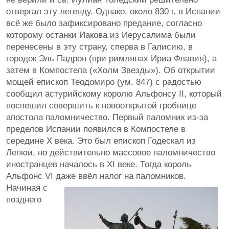
отвергал эту легенду. Однако, около 830 г. в Испании
всё же было зафиксировано предание, согласно
которому останки Иакова из Иерусалима были
перенесены в эту страну, сперва в Галисию, в
городок Эль Падрон (при римлянах Ириа Флавия), а
затем в Компостела («Холм Звезды»). Об открытии
мощей епископ Теодомиро (ум. 847) с радостью
сообщил астурийскому королю Альфонсу II, который
поспешил совершить к новооткрытой гробнице
апостола паломничество. Первый паломник из-за
пределов Испании появился в Компостеле в
середине Х века. Это был епископ Годескал из
Лепюи, но действительно массовое паломничество
иностранцев началось в XI веке. Тогда король
Альфонс VI даже ввёл налог на паломников.
Начиная с
позднего