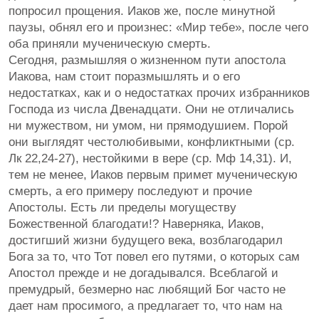
попросил прощения. Иаков же, после минутной
паузы, обнял его и произнес: «Мир тебе», после чего
оба приняли мученическую смерть.
Сегодня, размышляя о жизненном пути апостола
Иакова, нам стоит поразмышлять и о его
недостатках, как и о недостатках прочих избранников
Господа из числа Двенадцати. Они не отличались
ни мужеством, ни умом, ни прямодушием. Порой
они выглядят честолюбивыми, конфликтными (ср.
Лк 22,24-27), нестойкими в вере (ср. Мф 14,31). И,
тем не менее, Иаков первым примет мученическую
смерть, а его примеру последуют и прочие
Апостолы. Есть ли пределы могуществу
Божественной благодати!? Наверняка, Иаков,
достигший жизни будущего века, возблагодарил
Бога за то, что Тот повел его путями, о которых сам
Апостол прежде и не догадывался. Всеблагой и
премудрый, безмерно нас любящий Бог часто не
дает нам просимого, а предлагает то, что нам на