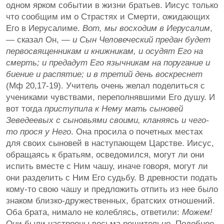
одном ярком событии в жизни братьев. Иисус только
что сообщим им о Страстях и Смерти, ожидающих
Его в Иерусалиме.
Вот, мы восходим в Иерусалим
,
— сказал Он, —
и Сын Человеческий предан будет
первосвященникам и книжникам, и осудят Его на
смерть; и предадут Его язычникам на поругание и
биение и распятие; и в третий день воскреснет
(Мф 20,17-19). Учитель очень желал поделиться с
учениками чувствами, переполнявшими Его душу. И
вот тогда
приступила к Нему мать сыновей
Зеведеевых с сыновьями своими, кланяясь и чего-
то прося у Него
. Она просила о почетных местах
для своих сыновей в наступающем Царстве. Иисус,
обращаясь к братьям, осведомился, могут ли они
испить вместе с Ним чашу, иначе говоря, могут ли
они разделить с Ним Его судьбу. В древности подать
кому-то свою чашу и предложить отпить из нее было
знаком близко-дружественных, братских отношений.
Оба брата, нимало не колеблясь, ответили:
Можем!
Они были настроены весьма решительно. Подобное