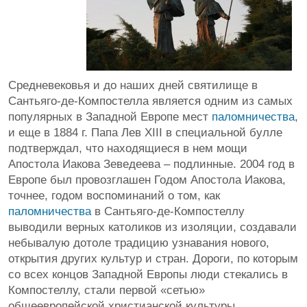
Средневековья и до наших дней святилище в
Сантьяго-де-Компостелла является одним из самых
популярных в Западной Европе мест
паломничества
,
и еще в 1884 г. Папа Лев XIII в специальной булле
подтверждал, что находящиеся в нем мощи
Апостола Иакова Зеведеева – подлинные. 2004 год в
Европе был провозглашен Годом Апостола Иакова,
точнее, годом воспоминаний о том, как
паломничества
в Сантьяго-де-Компостеллу
выводили верных католиков из изоляции, создавали
небывалую дотоле традицию узнавания нового,
открытия других культур и стран. Дороги, по которым
со всех концов Западной Европы люди стекались в
Компостеллу, стали первой «сетью»
общеевропейской христианской культуры.