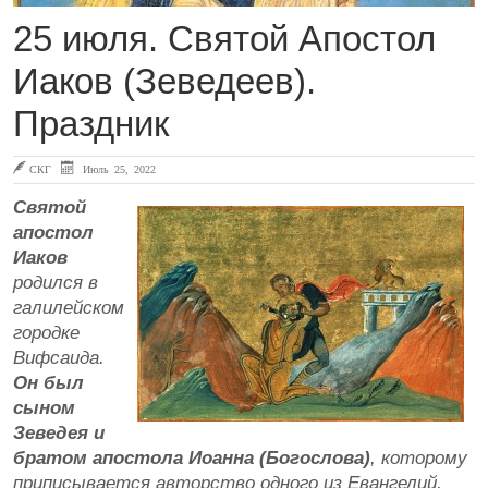
25 июля. Святой Апостол
Иаков (Зеведеев).
Праздник
СКГ
Июль 25, 2022
Святой
апостол
Иаков
родился в
галилейском
городке
Вифсаида.
Он был
сыном
Зеведея и
братом апостола Иоанна (Богослова)
, которому
приписывается авторство одного из Евангелий,