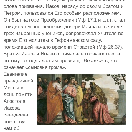
слова призвания. Иаков, наряду со своим братом и
Петром, пользовался Его особым расположением.
Он был на горе Преображения (Мф 17,1 и сл.), стал
свидетелем воскрешения дочери Иаира и, в числе
трех избранных учеников, сопровождал Учителя во
время Его молитвы в Гефсиманском саду,
положившей начало времени Страстей (Мф 26,37).
Братья Иаков и Иоанн отличались горячностью, а
потому Господь дал им прозвище
Воанергес
, что
означает «сыновья грома».
Евангелие
праздничной
Мессы в
день памяти
Апостола
Иакова
Зеведеева
повествует
нам об