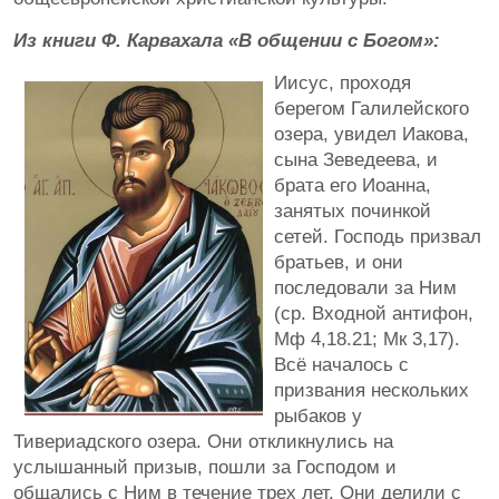
Из книги Ф. Карвахала «В общении с Богом»:
Иисус, проходя
берегом Галилейского
озера, увидел Иакова,
сына Зеведеева, и
брата его Иоанна,
занятых починкой
сетей. Господь призвал
братьев, и они
последовали за Ним
(ср. Входной антифон,
Мф 4,18.21; Мк 3,17).
Всё началось с
призвания нескольких
рыбаков у
Тивериадского озера. Они откликнулись на
услышанный призыв, пошли за Господом и
общались с Ним в течение трех лет. Они делили с