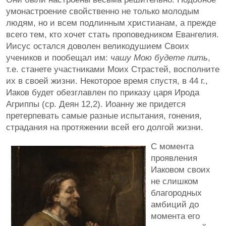
умонастроение свойственно не только молодым
людям, но и всем подлинным христианам, а прежде
всего тем, кто хочет стать проповедником Евангелия.
Иисус остался доволен великодушием Своих
учеников и пообещал им:
чашу Мою будете пить
,
т.е. станете участниками Моих Страстей, восполните
их в своей жизни. Некоторое время спустя, в 44 г.,
Иаков будет обезглавлен по приказу царя Ирода
Агриппы (ср. Деян 12,2). Иоанну же придется
претерпевать самые разные испытания, гонения,
страдания на протяжении всей его долгой жизни.
С момента
проявления
Иаковом своих
не слишком
благородных
амбиций до
момента его