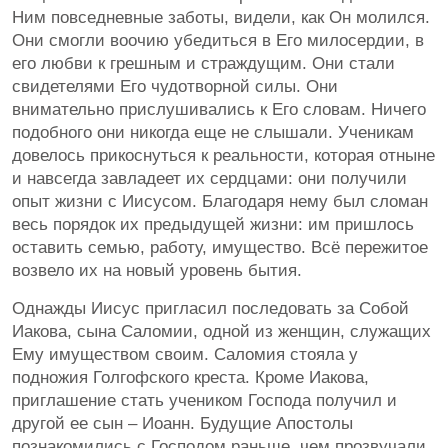
Ним повседневные заботы, видели, как Он молился.
Они смогли воочию убедиться в Его милосердии, в
его любви к грешным и страждущим. Они стали
свидетелями Его чудотворной силы. Они
внимательно прислушивались к Его словам. Ничего
подобного они никогда еще не слышали. Ученикам
довелось прикоснуться к реальности, которая отныне
и навсегда завладеет их сердцами: они получили
опыт жизни с Иисусом. Благодаря нему был сломан
весь порядок их предыдущей жизни: им пришлось
оставить семью, работу, имущество. Всё пережитое
возвело их на новый уровень бытия.
Однажды Иисус пригласил последовать за Собой
Иакова, сына Саломии, одной из женщин, служащих
Ему имуществом своим. Саломия стояла у
подножия Голгофского креста. Кроме Иакова,
приглашение стать учеником Господа получил и
другой ее сын – Иоанн. Будущие Апостолы
познакомились с Господом раньше, чем прозвучали