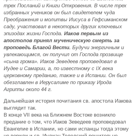
трех Посланий и Книги Откровения. В числе трех
избранных учеников он был свидетелем чуда
Преображения и молитвы Иисуса в Гефсиманском
саду, участвовал в некоторых других ключевых
эпизодах жизни Господа.
Иаков первым из
апостолов принял мученическую смерть за
проповедь Благой Вести.
Будучи энергичным и
увлекающимся, он получил от Господа прозвище
«сына грома». Иаков Зеведеев проповедовал в
Иудее и Самарии, а, по известному с IX века
церковному преданию, также и в Испании. Он был
обезглавлен в Иерусалиме по приказу Ирода
Агриппы около 44 г.
Дальнейшая история почитания св. апостола Иакова
выглядит так.
В конце VII века на Ближнем Востоке возникло
предание о том, что Иаков Зеведеев проповедовал
Евангелие в Испании, но сами испанцы тогда этому
не верили и св. Иулиан Толедский решительно