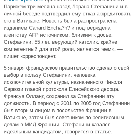
Парижем три месяца назад Лорана Стефанини и в
личной беседе подтвердил ему отказ аккредитовать
его в Ватикане. Новость была распространена
изданием Canard Encha?n? и подтверждена
агентству AFP источником, близким к досье.
Стефанини, 55 лет, верующий католик, крайне
компетентный для этой роли, является геем», —
пишет корреспондент.
5 января французское правительство сделало свой
выбор в пользу Стефанини, человека
исключительной культуры, назначенного Николя
Саркози главой протокола Елисейского дворца.
Франсуа Олланд сохранил за Стефанини эту
должность. В период с 2001 по 2005 год Стефанини
был вторым лицом в посольстве Франции в
Ватикане, затем был советником по религиозным
делам в МИД Франции. Стефанини казался
идеальным кандидатом, говорится в статье.