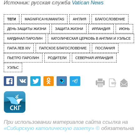
Источник: русская служба
Vatican News
ТЕГИ
MAGNIFICA HUMANITAS
АНГЛИЯ
БЛАГОСЛОВЕНИЕ
ДЕНЬ ЗАЩИТЫ ЖИЗНИ
ЗАЩИТА ЖИЗНИ
ИРЛАНДИЯ
ИЮНЬ
КАРДИНАЛ ПАРОЛИН
КАТОЛИЧЕСКАЯ ЦЕРКОВЬ В АНГЛИИ И УЭЛЬСЕ
ПАПА ЛЕВ XIV
ПАПСКОЕ БЛАГОСЛОВЕНИЕ
ПОСЛАНИЯ
ПЬЕТРО ПАРОЛИН
РОДИТЕЛИ
СЕВЕРНАЯ ИРЛАНДИЯ
УЭЛЬС
При использовании материалов сайта ссылка на
«Сибирскую католическую газету» ©
обязательна