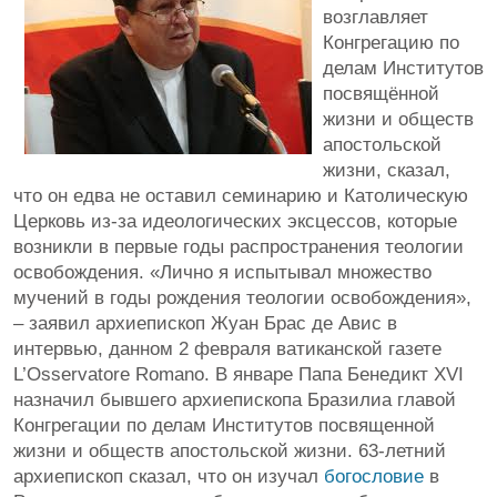
возглавляет
Конгрегацию по
делам Институтов
посвящённой
жизни и обществ
апостольской
жизни, сказал,
что он едва не оставил семинарию и Католическую
Церковь из-за идеологических эксцессов, которые
возникли в первые годы распространения теологии
освобождения. «Лично я испытывал множество
мучений в годы рождения теологии освобождения»,
– заявил архиепископ Жуан Брас де Авис в
интервью, данном 2 февраля ватиканской газете
L’Osservatore Romano. В январе Папа Бенедикт XVI
назначил бывшего архиепископа Бразилиа главой
Конгрегации по делам Институтов посвященной
жизни и обществ апостольской жизни. 63-летний
архиепископ сказал, что он изучал
богословие
в