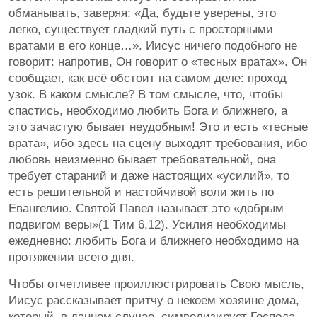
обманывать, заверяя: «Да, будьте уверены, это
легко, существует гладкий путь с просторными
вратами в его конце…». Иисус ничего подобного не
говорит: напротив, Он говорит о «тесных вратах». Он
сообщает, как всё обстоит на самом деле: проход
узок. В каком смысле? В том смысле, что, чтобы
спастись, необходимо любить Бога и ближнего, а
это зачастую бывает неудобным! Это и есть «тесные
врата», ибо здесь на сцену выходят требования, ибо
любовь неизменно бывает требовательной, она
требует стараний и даже настоящих «усилий», то
есть решительной и настойчивой воли жить по
Евангелию. Святой Павел называет это «добрым
подвигом веры»(1 Тим 6,12). Усилия необходимы
ежедневно: любить Бога и ближнего необходимо на
протяжении всего дня.
Чтобы отчетливее проиллюстрировать Свою мысль,
Иисус рассказывает притчу о некоем хозяине дома,
который, в данном случае, символизирует Господа.