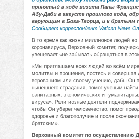
принятый в ходе визита Папы Францис
Абу-Даби в августе прошлого года, об
верующим в Бога-Творца, и к братьям п
Сообщает корреспондент Vatican News Ол
В то время как жизни миллионов людей во
коронавируса, Верховный комитет, подчер
увещевает «не забывать обращаться в это
«Мы приглашаем всех людей во всём мире о
молитвы и прошения, постясь и совершая 
верованиям или своему учению, дабы Он п
нынешнего страдания, помог ученым найти 
санитарных, экономических и гуманитарны
вируса». Религиозные деятели подчеркиваю
чтобы Он уберег человечество, помог прео
здоровье и благополучие и после окончан
братским».
Верховный комитет по осуществлению Д