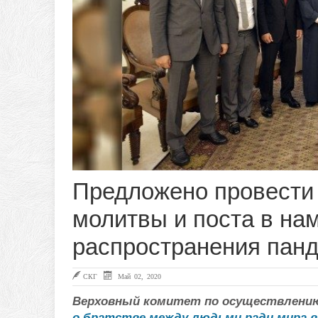
Предложено провести 
молитвы и поста в на
распространения пан
СКГ
Май 02, 2020
Верховный комитет по осуществлению 
о братстве между людьми ради мира в