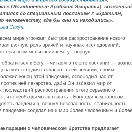
ка в Объединенные Арабские Эмираты), созданный
ратился со специальным посланием к «братьям,
о человечеству, где бы они ни находились».
ьга Сакун
.
 всем мире угрожает быстрое распространение нового
кивая важную роль врачей и научных исследований,
м серьезном испытании к Богу-Творцу».
братиться к Богу, – читаем в тексте послания, – возно
дела милосердия согласно своей религии, своим
оложил конец этой эпидемии, освободил нас от
против неё лекарство, дабы Он избавил мир от
х последствий распространения этого серьезного
т, что необходимо «воззвать к Богу единым голосом,
долеть пандемию, вернул безопасность, стабильность,
ия пандемии соделал наш мир более человечным и боле
екларации о человеческом братстве предлагает