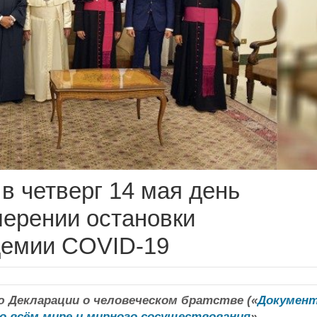
в четверг 14 мая день
мерении остановки
демии COVID-19
Декларации о человеческом братстве («
Докумен
о всём мире и мирного сосуществования
»,