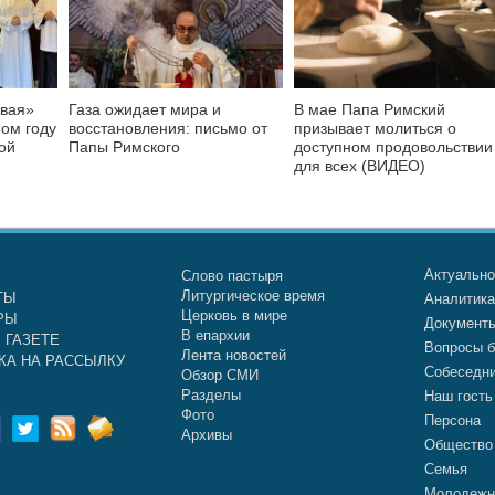
овая»
Газа ожидает мира и
В мае Папа Римский
ном году
восстановления: письмо от
призывает молиться о
ой
Папы Римского
доступном продовольствии
для всех (ВИДЕО)
Актуальн
Слово пастыря
Литургическое время
ТЫ
Аналитик
Церковь в мире
РЫ
Документ
В епархии
 ГАЗЕТЕ
Вопросы б
Лента новостей
КА НА РАССЫЛКУ
Собеседн
Обзор СМИ
Разделы
Наш гость
Фото
Персона
Архивы
Общество
Семья
Молодежн