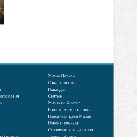
о
Жизнь Церкви
а
Свидетельства
ы
Приходы
огословия
Святые
ик
Жизнь во Христе
В свете Божьего слова
Пресвятая Дева Мария
Новоначальным
Страничка катехизатора
ый уголок
Духовный опыт