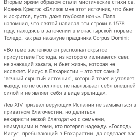
Вторым ярким образом стали мистические стихи св.
Иоанна Креста: «Близок мне этот источник, что бьет
и искрится, пусть даже глубокая ночь». Папа
напомнил, что святой написал эти строки в 1578
году, находясь в заточении в монастырской тюрьме
Толедо, как раз накануне праздника Corpus Domini:
«Во тьме застенков он распознал скрытое
присутствие Господа, из которого изливается свет,
не знающий заката, и бьет жизнь, которая не
иссякает. Иисус в Евхаристии – это тот самый
“вечный скрытый источник”, который течет и утоляет
жажду, но не ослепляет, не навязывает себя внешней
силой и не являет себя в виде зрелища».
Лев XIV призвал верующих Испании не замыкаться в
приватном благочестии, но делиться
евхаристической благодатью с семьями,
неимущими и теми, кто потерял надежду. «Господь
Иисус, пребывающий в Евхаристии, да соделает вас