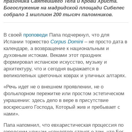
праздника Святейшего Тела и Крови Христа.
Богослужение на мадридской площади Сибелес
собрало 1 миллион 200 тысяч паломников.
В своей
проповеди
Папа подчеркнул, что для
Испании торжество
Corpus Domini
– не просто дата в
календаре, а возвращение к национальным и
духовным истокам. Веками этот праздник
формировал испанское искусство, музыку и
архитектуру, что и сегодня выражается в
великолепных цветочных коврах и уличных алтарях.
«Речь идет не о внешнем проявлении, не о
фольклорном пережитке или простом эстетическом
украшении: здесь дело в вере в присутствие
воскресшего Господа, Который жив и пребывает с
нами».
Папа напомнил, что евхаристическая процессия по
городским улицам «свидетельствует о том, что Бог