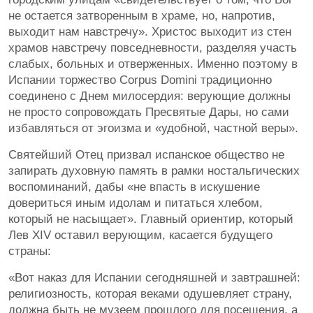
не остается затворенным в храме, но, напротив,
выходит нам навстречу». Христос выходит из стен
храмов навстречу повседневности, разделяя участь
слабых, больных и отверженных. Именно поэтому в
Испании торжество Corpus Domini традиционно
соединено с Днем милосердия: верующие должны
не просто сопровождать Пресвятые Дары, но сами
избавляться от эгоизма и «удобной, частной веры».
Святейший Отец призвал испанское общество не
запирать духовную память в рамки ностальгических
воспоминаний, дабы «не впасть в искушение
довериться иным идолам и питаться хлебом,
который не насыщает». Главный ориентир, который
Лев XIV оставил верующим, касается будущего
страны:
«Вот наказ для Испании сегодняшней и завтрашней:
религиозность, которая веками одушевляет страну,
должна быть не музеем прошлого для посещения, а