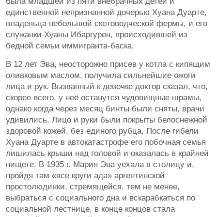
была младшей из пяти внебрачных детей и
единственной непризнанной дочерью Хуана Дуарте,
владельца небольшой скотоводческой фермы, и его
служанки Хуаны Ибаргурен, происходившей из
бедной семьи иммигранта-баска.
В 12 лет Эва, неосторожно присев у котла с кипящим
оливковым маслом, получила сильнейшие ожоги
лица и рук. Вызванный к девочке доктор сказал, что,
скорее всего, у неё останутся чудовищные шрамы,
однако когда через месяц бинты были сняты, врачи
удивились. Лицо и руки были покрыты белоснежной
здоровой кожей, без единого рубца. После гибели
Хуана Дуарте в автокатастрофе его побочная семья
лишилась крыши над головой и оказалась в крайней
нищете. В 1935 г. Мария Эва уехала в столицу и,
пройдя там «все круги ада» аргентинской
простолюдинки, стремящейся, тем не менее,
выбраться с социального дна и вскарабкаться по
социальной лестнице, в конце концов стала