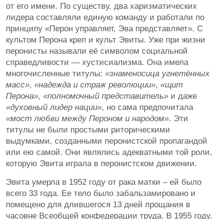
от его имени. По существу, два харизматических
лидера составляли единую команду и работали по
принципу «Перон управляет, Эва представляет». С
культом Перона креп и культ Эвиты. Уже при жизни
перонисты называли её символом социальной
справедливости — хустисиализма. Она имела
многочисленные титулы:
«знаменосица угнетённых
масс»
,
«надежда и страж революции»
,
«щит
Перона»
,
«полномочный представитель»
и даже
«духовный лидер нации»
, но сама предпочитала
«мост любви между Пероном и народом»
. Эти
титулы не были простыми риторическими
выдумками, созданными перонистской пропагандой
или ею самой. Они являлись адекватными той роли,
которую Эвита играла в перонистском движении.
Эвита умерла в 1952 году от рака матки – ей было
всего 33 года. Ее тело было забальзамировано и
помещено для длившегося 13 дней прощания в
часовне Всеобщей конфедерации труда. В 1955 году,