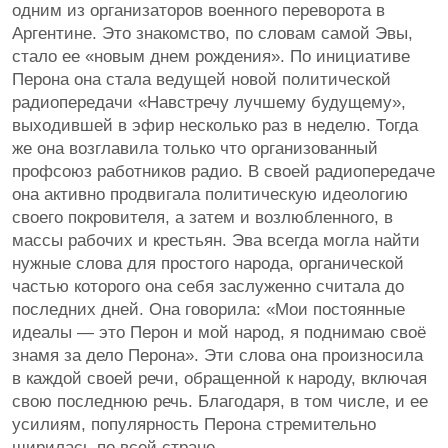
одним из организаторов военного переворота в
Аргентине. Это знакомство, по словам самой Эвы,
стало ее «новым днем рождения». По инициативе
Перона она стала ведущей новой политической
радиопередачи «Навстречу лучшему будущему»,
выходившей в эфир несколько раз в неделю. Тогда
же она возглавила только что организованный
профсоюз работников радио. В своей радиопередаче
она активно продвигала политическую идеологию
своего покровителя, а затем и возлюбленного, в
массы рабочих и крестьян. Эва всегда могла найти
нужные слова для простого народа, органической
частью которого она себя заслуженно считала до
последних дней. Она говорила: «Мои постоянные
идеалы — это Перон и мой народ, я поднимаю своё
знамя за дело Перона». Эти слова она произносила
в каждой своей речи, обращенной к народу, включая
свою последнюю речь. Благодаря, в том числе, и ее
усилиям, популярность Перона стремительно
ширилась по всей стране.