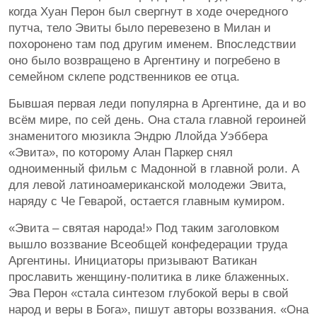
когда Хуан Перон был свергнут в ходе очередного
путча, тело Эвиты было перевезено в Милан и
похоронено там под другим именем. Впоследствии
оно было возвращено в Аргентину и погребено в
семейном склепе родственников ее отца.
Бывшая первая леди популярна в Аргентине, да и во
всём мире, по сей день. Она стала главной героиней
знаменитого мюзикла Эндрю Ллойда Уэббера
«Эвита», по которому Алан Паркер снял
одноименный фильм с Мадонной в главной роли. А
для левой латиноамериканской молодежи Эвита,
наряду с Че Геварой, остается главным кумиром.
«Эвита – святая народа!» Под таким заголовком
вышло воззвание Всеобщей конфедерации труда
Аргентины. Инициаторы призывают Ватикан
прославить женщину-политика в лике блаженных.
Эва Перон «стала синтезом глубокой веры в свой
народ и веры в Бога», пишут авторы воззвания. «Она