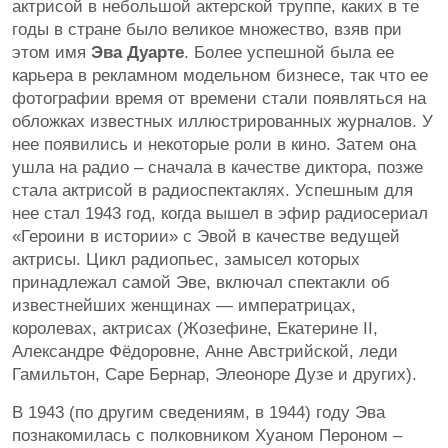
актрисой в небольшой актерской труппе, каких в те
годы в стране было великое множество, взяв при
этом имя
Эва Дуарте
. Более успешной была ее
карьера в рекламном модельном бизнесе, так что ее
фотографии время от времени стали появляться на
обложках известных иллюстрированных журналов. У
нее появились и некоторые роли в кино. Затем она
ушла на радио – сначала в качестве диктора, позже
стала актрисой в радиоспектаклях. Успешным для
нее стал 1943 год, когда вышел в эфир радиосериал
«Героини в истории» с Эвой в качестве ведущей
актрисы. Цикл радиопьес, замысел которых
принадлежал самой Эве, включал спектакли об
известнейших женщинах — императрицах,
королевах, актрисах (Жозефине, Екатерине II,
Александре Фёдоровне, Анне Австрийской, леди
Гамильтон, Саре Бернар, Элеоноре Дузе и других).
В 1943 (по другим сведениям, в 1944) году Эва
познакомилась с полковником Хуаном Пероном –