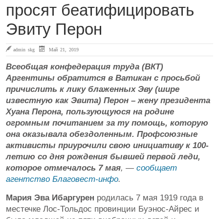
просят беатифицировать
Эвиту Перон
admin skg
Май 21, 2019
Всеобщая конфедерация труда (ВКТ)
Аргентины обратится в Ватикан с просьбой
причислить к лику блаженных Эву (шире
известную как Эвита) Перон – жену президента
Хуана Перона, пользующуюся на родине
огромным почитанием за ту помощь, которую
она оказывала обездоленным. Профсоюзные
активисты приурочили свою инициативу к 100-
летию со дня рождения бывшей первой леди,
которое отмечалось 7 мая
, —
сообщает
агентство Благовест-инфо
.
Мария Эва Ибаргурен
родилась 7 мая 1919 года в
местечке Лос-Тольдос провинции Буэнос-Айрес и