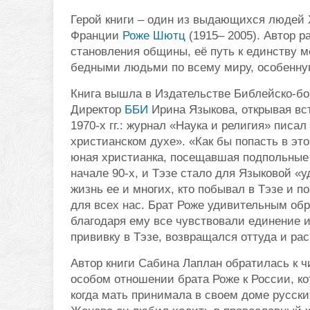
Герой книги – один из выдающихся людей 
Франции
Роже Шютц
(1915– 2005). Автор 
становления общины, её путь к единству 
бедными людьми по всему миру, особенную
Книга вышла в Издательстве Библейско-бог
Директор
ББИ
Ирина Языкова, открывая вст
1970-х гг.: журнал «Наука и религия» писа
христианском духе». «Как бы попасть в это
юная христианка, посещавшая подпольные 
начале 90-х, и Тэзе стало для Языковой «
жизнь ее и многих, кто побывал в Тэзе и 
для всех нас. Брат Роже удивительным обр
благодаря ему все чувствовали единение и
прививку в Тэзе, возвращался оттуда и рас
Автор книги Сабина Лаплан обратилась к ч
особом отношении брата Роже к России, к
когда мать принимала в своем доме русски