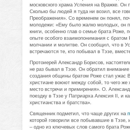
московского храма Успения на Вражке. Он 
Сколько бы людей я туда ни возил, все гов
Преображения». Со временем он понял, по
молодежи: «Ему было жалко молодых, он по
книги, особенно глав о семье брата Роже,
опыте особого взаимопонимания с братом Р
молчании и молитве. Он сообщил, что в У
встречаются те, кто побывал в Тэзе, вмест
Протоиерей Александр Борисов, настоятель
не раз бывал в Тэзе. Он обратил внимание
создания общины братом Роже стал ужас В
христиане воюют между собой, то чего же 
место встречи и примирения». О. Александ
поездку в Тэзе у Патриарха Алексия II, и 
христианства и братства».
Священник подметил, что чаще других на
которой говорили все побывавшие в Тэзе, 
– одно из ключевых слов самого брата Рож