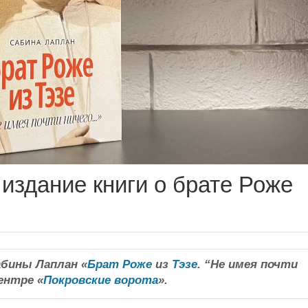
издание книги о брате Роже
бины Лаплан «
Брат Роже
из
Тэзе
. “Не имея почти
ентре «
Покровские ворота
».