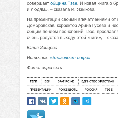
совершает
община Тэзе
. И новая книга о 
и людям», – сказала И. Языкова.
На презентации своими впечатлениями от к
Домбровская, корректор Арина Гусева и не
общим пением песнопений Тэзе, прославляю
очень радуется выходу этой книги», – сказ
Юлия Зайцева
Источник:
«Благовест-инфо»
Фото: uspenie.ru
ТЕГИ
ББИ
БРАТ РОЖЕ
ЕДИНСТВО ХРИСТИАН
ПРЕЗЕНТАЦИИ
РОЖЕ ШЮТЦ
РОССИЯ
ТЭЗЕ