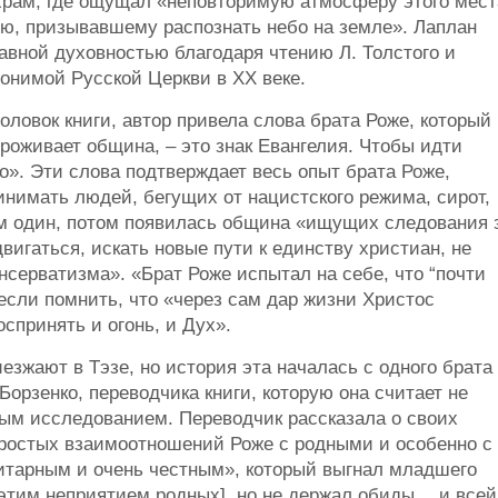
храм, где ощущал «неповторимую атмосферу этого мест
ию, призывавшему распознать небо на земле». Лаплан
авной духовностью благодаря чтению Л. Толстого и
гонимой Русской Церкви в ХХ веке.
оловок книги, автор привела слова брата Роже, который
проживает община, – это знак Евангелия. Чтобы идти
о». Эти слова подтверждает весь опыт брата Роже,
принимать людей, бегущих от нацистского режима, сирот,
м один, потом появилась община «ищущих следования 
вигаться, искать новые пути к единству христиан, не
нсерватизма». «Брат Роже испытал на себе, что “почти
 если помнить, что «через сам дар жизни Христос
спринять и огонь, и Дух».
езжают в Тэзе, но история эта началась с одного брата
 Борзенко, переводчика книги, которую она считает не
ым исследованием. Переводчик рассказала о своих
ростых взаимоотношений Роже с родными и особенно с
ритарным и очень честным», который выгнал младшего
[этим неприятием родных], но не держал обиды… и всей