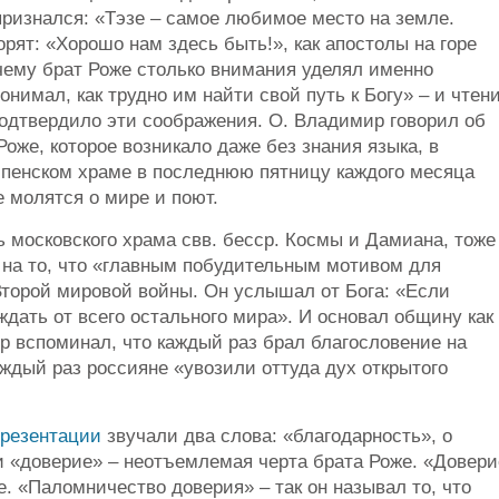
признался: «Тэзе – самое любимое место на земле.
орят: «Хорошо нам здесь быть!», как апостолы на горе
чему брат Роже столько внимания уделял именно
нимал, как трудно им найти свой путь к Богу» – и чтен
 подтвердило эти соображения. О. Владимир говорил об
оже, которое возникало даже без знания языка, в
спенском храме в последнюю пятницу каждого месяца
е молятся о мире и поют.
 московского храма свв. бесср. Космы и Дамиана, тоже
 на то, что «главным побудительным мотивом для
торой мировой войны. Он услышал от Бога: «Если
ждать от всего остального мира». И основал общину как
р вспоминал, что каждый раз брал благословение на
каждый раз россияне «увозили оттуда дух открытого
презентации
звучали два слова: «благодарность», о
и «доверие» – неотъемлемая черта брата Роже. «Довери
е. «Паломничество доверия» – так он называл то, что