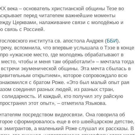
ХХ века – основатель христианской общины Тезе во
раскрывает перед читателем важнейшие моменты
между Церквами, налаживание связи с молодёжью и
 связь с Россией.
ословского института св. апостола Андрея (
ББИ
).
речу, вспомнила, что впервые услышала о Тэзе в конце
л про «ужасное место, где молодежь обрабатывают в
 место, чтобы и меня там обработали!» – мечтала тогда
встречи экуменической общины. Эта мечта сбылась в
удивительным открытием», которое сопровождало всю
познакомился с братом Роже. «Это был малый опыт рая
азом соединял разных людей, из разных стран,
 солидарность. И каждый, кто получил эту райскую
пространял этот опыт», – отметила Языкова.
итателям посредством видеосвязи. Она говорила об
оторое сформировалось еще в его швейцарском детстве,
х эмигрантов, а маленький Роже слушал их рассказы. В