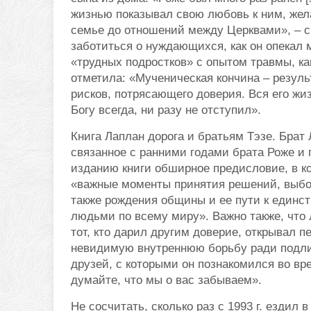
жизнью показывал свою любовь к ним, жела
семье до отношений между Церквами», – ск
заботиться о нуждающихся, как он опекал
«трудных подростков» с опытом травмы, ка
отметила: «Мученическая кончина – результ
рисков, потрясающего доверия. Вся его жи
Богу всегда, ни разу не отступил».
Книга Лаплан дорога и братьям Тэзе. Брат 
связанное с ранними годами брата Роже и
изданию книги обширное предисловие, в ко
«важные моменты принятия решений, выбо
также рождения общины и ее пути к един
людьми по всему миру». Важно также, что Л
тот, кто дарил другим доверие, открывал п
невидимую внутреннюю борьбу ради подли
друзей, с которыми он познакомился во вр
думайте, что мы о вас забываем».
Не сосчитать, сколько раз с 1993 г. ездил