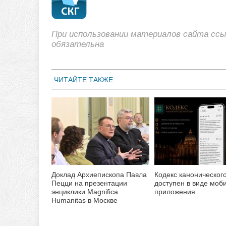
При использовании материалов сайта сс
обязательна
ЧИТАЙТЕ ТАКЖЕ
Доклад Архиепископа Павла
Кодекс каноническог
Пецци на презентации
доступен в виде моб
энциклики Magnifica
приложения
Нumanitas в Москве