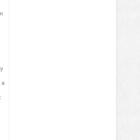
ел
му
 а
: