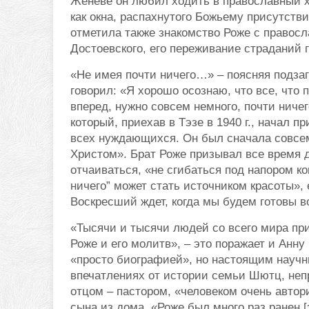
Женеве он любил ходить в православный 
как окна, распахнутого Божьему присутств
отметила также знакомство Роже с правосл
Достоевского, его переживание страданий 
«Не имея почти ничего…» – поясняя подзаг
говорил: «Я хорошо осознаю, что все, что 
вперед, нужно совсем немного, почти ничег
который, приехав в Тэзе в 1940 г., начал 
всех нуждающихся. Он был сначала совсе
Христом». Брат Роже призывал все время д
отчаиваться, «не сгибаться под напором ко
ничего” может стать источником красоты»,
Воскресший ждет, когда мы будем готовы во
«Тысячи и тысячи людей со всего мира при
Роже и его молитв», – это поражает и Анну
«просто биографией», но настоящим научн
впечатлениях от истории семьи Шютц, неп
отцом – пастором, «человеком очень авто
сына из дома. «Роже был много раз ранен 