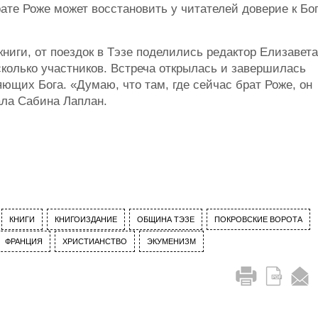
брате Роже может восстановить у читателей доверие к Бо
ниги, от поездок в Тэзе поделились редактор Елизавета
сколько участников. Встреча открылась и завершилась
щих Бога. «Думаю, что там, где сейчас брат Роже, он
ала Сабина Лаплан.
КНИГИ
КНИГОИЗДАНИЕ
ОБЩИНА ТЭЗЕ
ПОКРОВСКИЕ ВОРОТА
ФРАНЦИЯ
ХРИСТИАНСТВО
ЭКУМЕНИЗМ