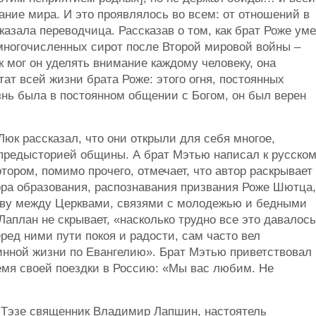
ние мира. И это проявлялось во всем: от отношений в
азала переводчица. Рассказав о том, как брат Роже ум
 многочисленных сирот после Второй мировой войны –
к мог он уделять внимание каждому человеку, она
ат всей жизни брата Роже: этого огня, постоянных
знь была в постоянном общении с Богом, он был верен
Люк рассказал, что они открыли для себя многое,
 предысторией общины. А брат Мэтью написал к русско
тором, помимо прочего, отмечает, что автор раскрывает
ра образования, распознавания призвания Роже Шютца,
ству между Церквами, связями с молодежью и бедными
аплан не скрывает, «насколько трудно все это давалось
еред ними пути покоя и радости, сам часто вел
нной жизни по Евангелию». Брат Мэтью приветствовал
емя своей поездки в Россию: «Мы вас любим. Не
 в Тэзе священник Владимир Лапшин, настоятель