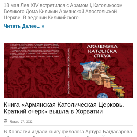
18 мая Лев XIV встретился с Арамом I, Католикосом
Великого Дома Киликии Армянской Апостольской
Церкви. В ведении Киликийского...
Читать Далее... »
ЛЕНТА НОВОСТЕЙ
Книга «Армянская Католическая Церковь.
Краткий очерк» вышла в Хорватии
Январь 27, 2022
В Хорватии издали книгу филолога Артура Багдасарова