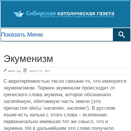
Экуменизм
admin skg
Август 15, 2011
С веротерпимостью тесно связано то, что именуется
экуменизмом. Термин
экуменизм
происходит от
греческого слова
экумена
, которое обозначало
заселённую, обитаемую часть земли (это
причастие οἰκέω ‘населяю, заселяю’). В русском
языке есть калька с этого слова – вселенная,
первоначально имевшая тот же смысл, что и
экумена. Но в дальнейшем это слово получило