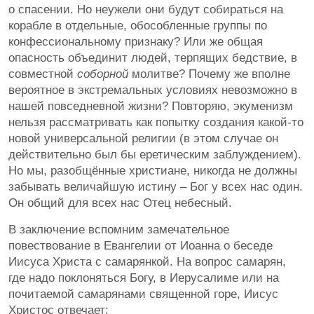
о спасении. Но неужели они будут собираться на
корабле в отдельные, обособленные группы по
конфессиональному признаку? Или же общая
опасность объединит людей, терпящих бедствие, в
совместной
соборной
молитве? Почему же вполне
вероятное в экстремальных условиях невозможно в
нашей повседневной жизни? Повторяю, экуменизм
нельзя рассматривать как попытку создания какой-то
новой универсальной религии (в этом случае он
действительно был бы еретическим заблуждением).
Но мы, разобщённые христиане, никогда не должны
забывать величайшую истину – Бог у всех нас один.
Он общий для всех нас Отец небесный.
В заключение вспомним замечательное
повествование в Евангелии от Иоанна о беседе
Иисуса Христа с самарянкой. На вопрос самарян,
где надо поклоняться Богу, в Иерусалиме или на
почитаемой самарянами священной горе, Иисус
Христос отвечает: