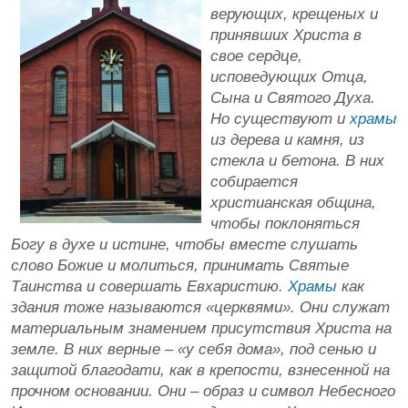
верующих, крещеных и
принявших Христа в
свое сердце,
исповедующих Отца,
Сына и Святого Духа.
Но существуют и
храмы
из дерева и камня, из
стекла и бетона. В них
собирается
христианская община,
чтобы поклоняться
Богу в духе и истине, чтобы вместе слушать
слово Божие и молиться, принимать Святые
Таинства и совершать Евхаристию.
Храмы
как
здания тоже называются «церквями». Они служат
материальным знамением присутствия Христа на
земле. В них верные – «у себя дома», под сенью и
защитой благодати, как в крепости, взнесенной на
прочном основании. Они – образ и символ Небесного