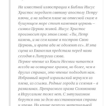
На известной иллюстрации к Библии Иисус
Христос передает святому апостолу Петру
ключи, а на заднем плане на отвесной скале в
бушующем море стоит каменная церковь –
символ Церкви живой. Иисус Христос
произносит при этом слова: «Ты, Петр
камень, и на сем камне я построю Свою
Церковь, и врата ада не одолеют ее». И эта
сцена из Евангелия предстала перед нами
сегодня в Литургии слова.
Первое чтение из Книги Неемии читается
всегда на освящение храмов, но более, чем в
других странах, это чтение подходит нам.
Избранный народ израильский вернулся из
плена, из ссылки. Родные города и селения – в
развалинах. Прекрасного храма Соломонова
в Иерусалиме тоже нет. С энтузиазмом
берутся они за дело восстановления страны
и храма. Но кроме разрухи материальной,