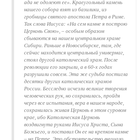
ада не одолеют ее». Краеугольный камень
нашего собора взят из базилики, из
гробницы святого апостола Петра в Риме.
Так слова Иисуса: «На сем камне я построю
Церковь Свою», – особым образом
сбываются на нашем центральном храме
Сибири. Раньше в Новосибирске, там, где
сейчас находится центральный универмаг,
стоял другой католический храм. После
революции его закрыли, а в 60-х годах
разрушили совсем. Эта же судьба постигла
десятки других католических храмов
России. Бесследно исчезли великие творения
человеческих рук, но сохранилась, пройдя
через все испытания, вера в нашем народе,
сохранилась живая Церковь в этом суровом
крае, ибо Католическая Церковь
воздвигнута руками Иисуса Христа, Сына
Божьего, и поставил Он ее на крепком камне
– на Петре. Это обстоятельство внушало