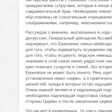
гражданскими супругами, которые в конце 
сакраментальный брак. Необходимо помнит
обусловлены не сознательным отрицанием 
соображениями, например, невозможностью
Рассуждая о мнениях, высказанных в ходе
дискуссии, Генеральный докладчик Ассам
подчеркнул, что Евангелие семьи необход
для того, чтобы подвергнуть осуждению о
для того, чтобы исцелить людскую немощь
значение в этой связи имеет радостное св
христианских супругов и семей, без которо
Евангелие не может быть понято. Речь идет
установлении неких «норм», а о практиче
ценностей, нужда в которых остро ощущае
Очень важной является и надлежащая подгот
необходима надлежащая подготовка священ
стороны Церкви и после заключения церков
Что касается разведенных, то здесь приор