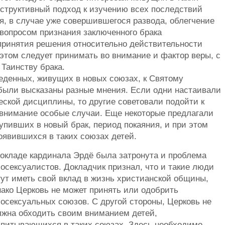
структивный подход к изучению всех последствий
я, в случае уже совершившегося развода, облегчение
вопросом признания заключенного брака
принятия решения относительно действительности
 этом следует принимать во внимание и фактор веры, с
 Таинству брака.
еденных, живущих в новых союзах, к Святому
были высказаны разные мнения. Если одни настаивали
ской дисциплины, то другие советовали подойти к
внимание особые случаи. Еще некоторые предлагали
упивших в новый брак, период покаяния, и при этом
оявившихся в таких союзах детей.
докладе кардинала Эрдё была затронута и проблема
осексуалистов. Докладчик признал, что и такие люди
ут иметь свой вклад в жизнь христианской общины,
ако Церковь не может принять или одобрить
осексуальных союзов. С другой стороны, Церковь не
лжна обходить своим вниманием детей,
спитывающихся в таких союзах. Здесь необходимо