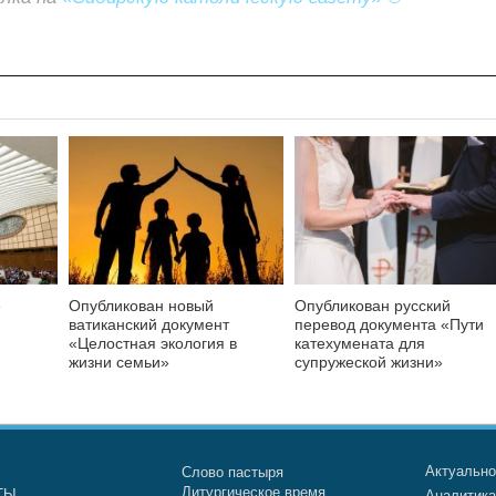
е
Опубликован новый
Опубликован русский
ватиканский документ
перевод документа «Пути
«Целостная экология в
катехумената для
жизни семьи»
супружеской жизни»
Актуальн
Слово пастыря
Литургическое время
ТЫ
Аналитик