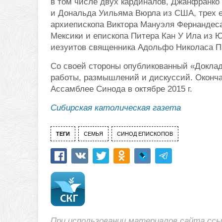
в том числе двух кардиналов, Джанфранко
и Дональда Уильяма Вюрла из США, трех е
архиепископа Виктора Мануэля Фернандеса
Мексики и епископа Питера Кан У Ила из Ю
иезуитов священника Адольфо Николаса П
Со своей стороны опубликованный «Доклад
работы, размышлений и дискуссий. Оконча
Ассамблее Синода в октябре 2015 г.
Сибирская католическая газета
ТЕГИ
СЕМЬЯ
СИНОД ЕПИСКОПОВ
При использовании материалов сайта сс