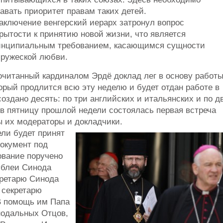
авать приоритет правам таких детей.
аключение венгерский иерарх затронул вопрос
рытости к принятию новой жизни, что является
инципиальным требованием, касающимся сущности
пружеской любви.
очитанный кардиналом Эрдё доклад лег в основу работ
орый продлится всю эту неделю и будет отдан работе в
создано десять: по три английских и итальянских и по д
 в пятницу прошлой недели состоялась первая встреча
ы их модераторы и докладчики.
ели будет принят
документ под
ование поручено
мблеи Синода
кретарю Синода
 секретарю
В помощь им Папа
нодальных Отцов,