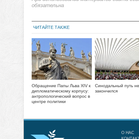
обязательна
ЧИТАЙТЕ ТАКЖЕ
Обращение Папы Льва XIV к
Синодальный путь н
дипломатическому корпусу:
закончился
антропологический вопрос в
центре политики
О НАС
КОНТАК