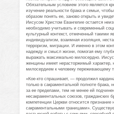
Обязательным условием этого является кр
изучение реальности брака и семьи, чтоб
образом понять ее, заново открыть и увид
Иисусом Христом Евангелие остается неиз
необходимо учитывать и современный соц
культурный контекст, отмеченный такими я
индивидуализм, взаимная изоляция, неста
терроризм, миграции. И именно в этом кон
надежду и смысл жизни, помогая ему глубж
выражать максимально милосердно. Иисус
женщины имеет нерасторжимый характер, но,
милосердием к человеку переживающему т
«Кое-кто спрашивает, — продолжил кардин
только в сакраментальной полноте брака, 
за ее пределами, тем не менее ей подчин
несакраментальных союзов, гражданских б
компетенции Церкви относится признание 
сакраментальными границами». Существует
пастырской работы с семьями, способной п