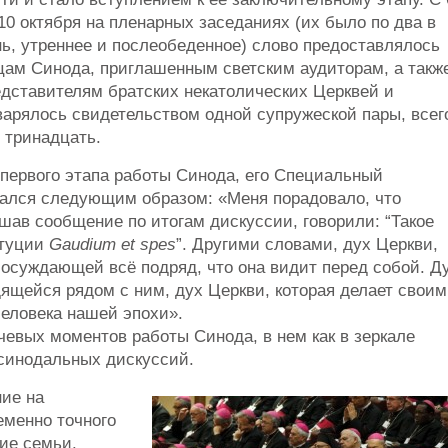
10 октября на пленарных заседаниях (их было по два в
ь, утреннее и послеобеденное) слово предоставлялось
цам Синода, приглашенным светским аудиторам, а такж
едставителям братских некатолических Церквей и
арялось свидетельством одной супружеской пары, всег
 тринадцать.
 первого этапа работы Синода, его Специальный
зался следующим образом: «Меня порадовало, что
шав сообщение по итогам дискуссии, говорили: “Такое
итуции
Gaudium et spes
”. Другими словами, дух Церкви,
 осуждающей всё подряд, что она видит перед собой. Д
ящейся рядом с ним, дух Церкви, которая делает свои
человека нашей эпохи».
евых моментов работы Синода, в нем как в зеркале
 синодальных дискуссий.
ие на
еменно точного
ие семьи.