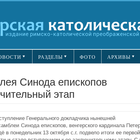
ОВОСТИ
РАЗДЕЛЫ
ФОТО
АРХИВЫ
лея Синода епископов
ючительный этап
ступление Генерального докладчика нынешней
амблеи Синода епископов, венгерского кардинала Пете
ё в понедельник 13 октября с.г. подвело итоги ее перво
ти и стало вступлением к ее заключительному этапу. С 