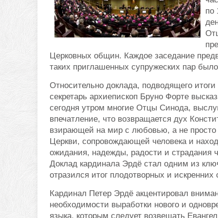
по 
ден
От
пр
Церковных общин. Каждое заседание предв
таких приглашенных супружеских пар было
Относительно доклада, подводящего итоги
секретарь архиепископ Бруно Форте выска
сегодня утром многие Отцы Синода, выслу
впечатление, что возвращается дух Конст
взирающей на мир с любовью, а не просто
Церкви, сопровождающей человека и наход
ожидания, надежды, радости и страдания 
Доклад кардинала Эрдё стал одним из ключ
отразился итог плодотворных и искренних
Кардинал Петер Эрдё акцентировал вниман
необходимости выработки нового и одновр
языка, которым следует возвещать Евангел