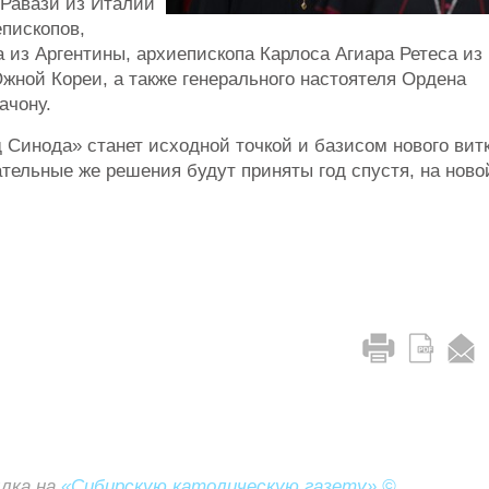
 Равази из Италии
пископов,
 из Аргентины, архиепископа Карлоса Агиара Ретеса из
жной Кореи, а также генерального настоятеля Ордена
ачону.
 Синода» станет исходной точкой и базисом нового вит
тельные же решения будут приняты год спустя, на ново
ылка на
«Сибирскую католическую газету» ©