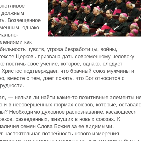
опотливое
ы должным
еть. Возвещенное
менным, однако
иально-
влениями как
бильность чувств, угроза безработицы, войны,
тексте Церковь призвана дать современному человеку
е постичь свое учение, которое, однако, следует
 Христос подтверждает, что брачный союз мужчины и
 вместе с тем, дает понять, что Бог относится с
рудности.
ал, — нельзя ли найти какие-то позитивные элементы н
но и в несовершенных формах союзов, которые, оставая
ены? Необходимо духовное распознавание, касающееся
раков, разведенных, живущих в новых союзах. К
наличия семян Слова Божия за ее видимыми,
 настоятельная потребность нового измерения
ривести эти семена к созреванию, как это может быть с