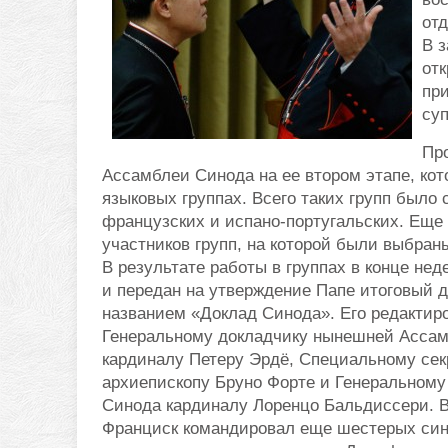
отд
В з
отк
пр
су
Пр
Ассамблеи Синода на ее втором этапе, кот
языковых группах. Всего таких групп было 
французских и испано-португальских. Еще
участников групп, на которой были выбран
В результате работы в группах в конце нед
и передан на утверждение Папе итоговый 
названием «Доклад Синода». Его редактир
Генеральному докладчику нынешней Асса
кардиналу Петеру Эрдё, Специальному се
архиепископу Бруно Форте и Генеральному
Синода кардиналу Лоренцо Бальдиссери. 
Франциск командировал еще шестерых си