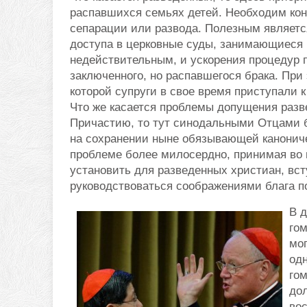
распавшихся семьях детей. Необходим кон
сепарации или развода. Полезным являетс
доступа в церковные суды, занимающиеся 
недействительным, и ускорения процедур 
заключенного, но распавшегося брака. При
которой супруги в свое время приступали к
Что же касается проблемы допущения разв
Причастию, то тут синодальными Отцами 
на сохранении ныне обязывающей канониче
проблеме более милосердно, принимая во 
установить для разведенных христиан, вст
руководствоваться соображениями блага п
В 
гом
мог
одн
гом
до
во