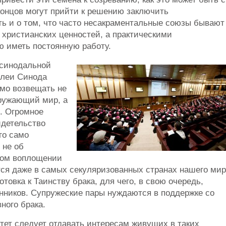
концов могут прийти к решению заключить
ь и о том, что часто несакраментальные союзы бывают
христианских ценностей, а практическими
 иметь постоянную работу.
 синодальной
блеи Синода
имо возвещать не
кружающий мир, а
. Огромное
идетельство
го само
 не об
ском воплощении
тся даже в самых секуляризованных странах нашего мир
овка к Таинству брака, для чего, в свою очередь,
ников. Супружеские пары нуждаются в поддержке со
ного брака.
итет следует отдавать интересам живущих в таких