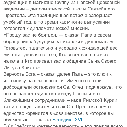
аудиенции в Ватикане группу из Папской церковной
академии – дипломатической школы Святейшего
Престола. Эта традиционная встреча завершает
учебный год, в то время как многие выпускники
готовятся к дипломатической миссии.
«Прошу вас не бояться, — сказал Папа в своем
обращении к будущим ватиканским дипломатам. –
Готовьтесь тщательно и усердно к ожидающей вас
миссии, уповая на Того, Кто знает вас с самого
начала и Кто призвал вас в общение Сына Своего
Иисуса Христа».
Верность Бога – сказал далее Папа – это ключ к
источнику нашей верности. Именно на этой
добродетели остановился Св. Отец, подчеркнув, что
она выражает единство между Папой и его
ближайшими сотрудниками – как в Римской Курии,
так и в представительствах Св. Престола. «Это
единство коренится в «священстве, в которое вы
облечены», — сказал
Бенедикт XVI
.
В библейском контексте верность – это прежде всего