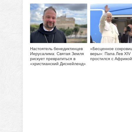
Настоятель бенедиктинцев
«Бесценное сокрови
Иерусалима: Святая Земля
веры»: Папа Лев XIV
рискует превратиться в
простился с Африкой
«христианский Диснейленд»