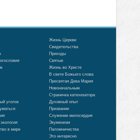
о
Жизнь Церкви
а
Свидетельства
ы
Приходы
огословия
Святые
ик
Жизнь во Христе
В свете Божьего слова
Пресвятая Дева Мария
Новоначальным
Страничка катехизатора
ый уголок
Духовный опыт
уматься
Призвание
ния
Служение милосердия
 экология
Экуменизм
тво в мире
Паломничества
Это интересно