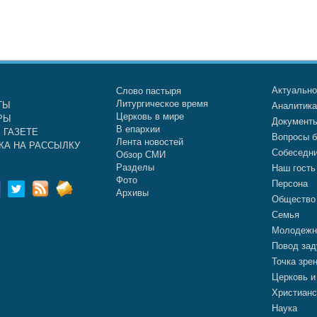
Актуальн
Слово пастыря
Литургическое время
ТЫ
Аналитик
Церковь в мире
РЫ
Документ
В епархии
 ГАЗЕТЕ
Вопросы б
Лента новостей
КА НА РАССЫЛКУ
Собеседн
Обзор СМИ
Разделы
Наш гость
Фото
Персона
Архивы
Общество
Семья
Молодежн
Повод зад
Точка зре
Церковь и
Христианс
Наука