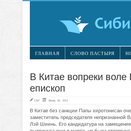
ГЛАВНАЯ
СЛОВО ПАСТЫРЯ
Н
В Китае вопреки воле
епископ
СКГ
Июнь 30, 2011
В Китае без санкции Папы хиротонисан оч
заместитель председателя непризнанной В
Лэй Шиинь. Его кандидатура на замещени
выдвинута еще в марте, но была отвергну