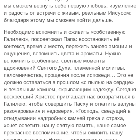
мы сможем вернуть себе первую любовь, изумление
и радость от встречи с живым, реальным Иисусом;
благодаря этому мы сможем пойти дальше.
Необходимо вспомнить и оживить «собственную
Галилею», посоветовал Папа: восстановить её
контекст, время и место, пережить заново эмоции и
ощущения, вспомнить цвета и ароматы. Нужно
вспомнить особенные, светлые моменты
вдохновений Святого Духа, пламенной молитвы,
паломничества, прощения после исповеди… Это не
должно оставаться в прошлом «с пылью на сердце»
и печальным камнем, скрывающим надежду. Сегодня
воскресший Христос приглашает нас возвратиться в
Галилею, чтобы совершить Пасху и откатить валуны
разочарования и недоверия. «Господь, сведущий в
откидывании надгробных камней греха и страха,
хочет осветить нашу святую память, наше самое
прекрасное воспоминание, чтобы оживить нашу
первую встречу с Ним», – подчеркнул в конце