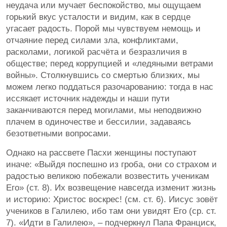
неудача или мучает беспокойство, мы ощущаем
горький вкус усталости и видим, как в сердце
угасает радость. Порой мы чувствуем немощь и
отчаяние перед силами зла, конфликтами,
расколами, логикой расчёта и безразличия в
обществе; перед коррупцией и «ледяными ветрами
войны». Столкнувшись со смертью близких, мы
можем легко поддаться разочарованию: тогда в нас
иссякает источник надежды и наши пути
заканчиваются перед могилами, мы неподвижно
плачем в одиночестве и бессилии, задаваясь
безответными вопросами.
Однако на рассвете Пасхи женщины поступают
иначе: «Выйдя поспешно из гроба, они со страхом и
радостью великою побежали возвестить ученикам
Его» (ст. 8). Их возвещение навсегда изменит жизнь
и историю: Христос воскрес! (см. ст. 6). Иисус зовёт
учеников в Галилею, ибо там они увидят Его (ср. ст.
7). «Идти в Галилею», – подчеркнул Папа Франциск,