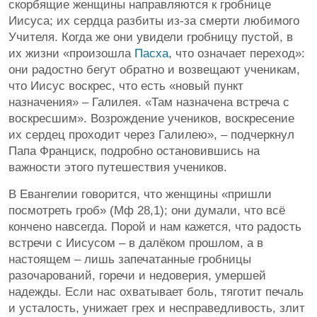
скорбящие женщины направляются к гробнице
Иисуса; их сердца разбиты из-за смерти любимого
Учителя. Когда же они увидели гробницу пустой, в
их жизни «произошла
Пасха
, что означает переход»:
они радостно бегут обратно и возвещают ученикам,
что Иисус воскрес, что есть «новый пункт
назначения» – Галилея. «Там назначена встреча с
воскресшим». Возрождение учеников, воскресение
их сердец проходит через Галилею», – подчеркнул
Папа Франциск, подробно остановившись на
важности этого путешествия учеников.
В Евангелии говорится, что женщины «пришли
посмотреть гроб» (Мф 28,1); они думали, что всё
кончено навсегда. Порой и нам кажется, что радость
встречи с Иисусом – в далёком прошлом, а в
настоящем – лишь запечатанные гробницы
разочарований, горечи и недоверия, умершей
надежды. Если нас охватывает боль, тяготит печаль
и усталость, унижает грех и несправедливость, злит