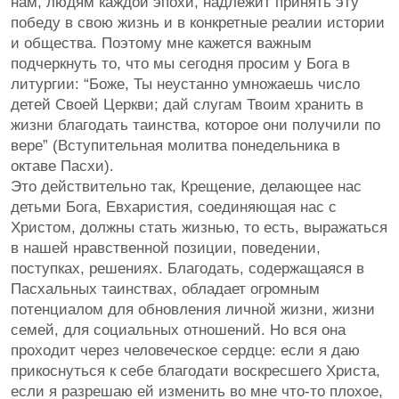
нам, людям каждой эпохи, надлежит принять эту
победу в свою жизнь и в конкретные реалии истории
и общества. Поэтому мне кажется важным
подчеркнуть то, что мы сегодня просим у Бога в
литургии: “Боже, Ты неустанно умножаешь число
детей Своей Церкви; дай слугам Твоим хранить в
жизни благодать таинства, которое они получили по
вере” (Вступительная молитва понедельника в
октаве Пасхи).
Это действительно так, Крещение, делающее нас
детьми Бога, Евхаристия, соединяющая нас с
Христом, должны стать жизнью, то есть, выражаться
в нашей нравственной позиции, поведении,
поступках, решениях. Благодать, содержащаяся в
Пасхальных таинствах, обладает огромным
потенциалом для обновления личной жизни, жизни
семей, для социальных отношений. Но вся она
проходит через человеческое сердце: если я даю
прикоснуться к себе благодати воскресшего Христа,
если я разрешаю ей изменить во мне что-то плохое,