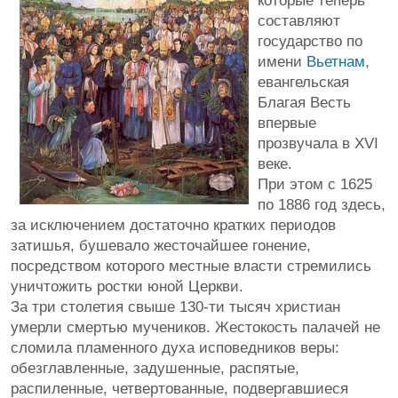
которые теперь
составляют
государство по
имени
Вьетнам
,
евангельская
Благая Весть
впервые
прозвучала в XVI
веке.
При этом с 1625
по 1886 год здесь,
за исключением достаточно кратких периодов
затишья, бушевало жесточайшее гонение,
посредством которого местные власти стремились
уничтожить ростки юной Церкви.
За три столетия свыше 130-ти тысяч христиан
умерли смертью мучеников. Жестокость палачей не
сломила пламенного духа исповедников веры:
обезглавленные, задушенные, распятые,
распиленные, четвертованные, подвергавшиеся