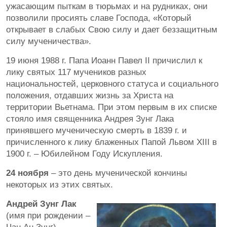
ужасающим пыткам в тюрьмах и на рудниках, они
позволили просиять славе Господа, «Который
открывает в слабых Свою силу и дает беззащитным
силу мученичества».
19 июня 1988 г. Папа Иоанн Павел II причислил к
лику святых 117 мучеников разных
национальностей, церковного статуса и социального
положения, отдавших жизнь за Христа на
территории Вьетнама. При этом первым в их списке
стояло имя священника Андрея Зунг Лака
принявшего мученическую смерть в 1839 г. и
причисленного к лику блаженных Папой Львом XIII в
1900 г. – Юбилейном Году Искупления.
24 ноября
– это день мученической кончины
некоторых из этих святых.
Андрей Зунг Лак
(имя при рождении –