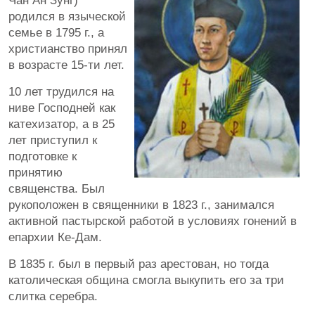
Чан Ан Зунг)
родился в языческой
семье в 1795 г., а
христианство принял
в возрасте 15-ти лет.
10 лет трудился на
ниве Господней как
катехизатор, а в 25
лет приступил к
подготовке к
принятию
священства. Был
рукоположен в священники в 1823 г., занимался
активной пастырской работой в условиях гонений в
епархии Ке-Дам.
В 1835 г. был в первый раз арестован, но тогда
католическая община смогла выкупить его за три
слитка серебра.