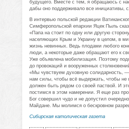
будущего. Вместе с тем, я обращаюсь с н
дабы оно поддерживало все инициативы, с
В интервью польской редакции Ватиканско
Симферопольской епархии Яцек Пыль ска
«Папа на стоит по одну или другую сторон
населяющих Крым и Украину в целом, в мир
жизнь невинных. Ведь плодами любого кон
люди, а некоторые даже обращают его к св
Уже объявлена мобилизация. Поэтому под
до провокаций и вооруженных столкновени
«Мы чувствуем духовную солидарность, — 
нам силы, чтобы всё выдержать, чтобы не 
должен быть рядом со своей паствой. И эт
постимся в этом намерении. Я еще раз про
Бог совершил чудо и не допустил очередно
Майдане. Мы молимся о бескровном разре
Сибирская католическая газета