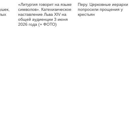
«Литургия говорит на языке
Перу. Церковные иерархи
ушек,
символов». Катехизическое
попросили прощения у
лых
наставление Льва XIV на
крестьян
общей аудиенции 3 июня
2026 года (+ ФОТО)