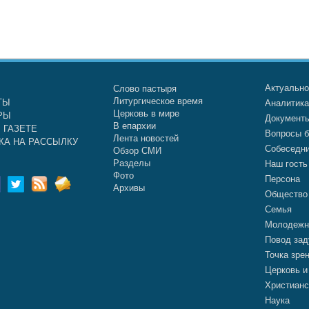
Актуальн
Слово пастыря
Литургическое время
ТЫ
Аналитик
Церковь в мире
РЫ
Документ
В епархии
 ГАЗЕТЕ
Вопросы б
Лента новостей
КА НА РАССЫЛКУ
Собеседн
Обзор СМИ
Разделы
Наш гость
Фото
Персона
Архивы
Общество
Семья
Молодежн
Повод зад
Точка зре
Церковь и
Христианс
Наука