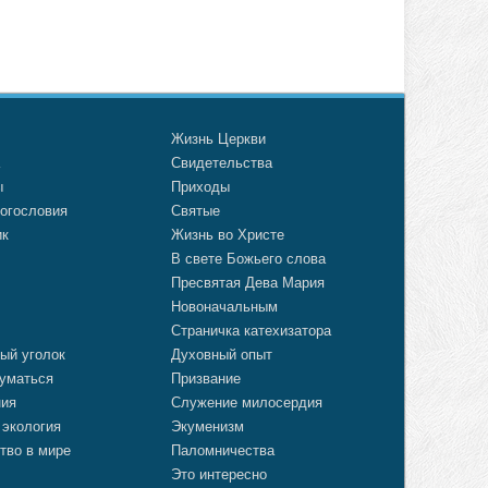
о
Жизнь Церкви
а
Свидетельства
ы
Приходы
огословия
Святые
ик
Жизнь во Христе
В свете Божьего слова
Пресвятая Дева Мария
Новоначальным
Страничка катехизатора
ый уголок
Духовный опыт
уматься
Призвание
ния
Служение милосердия
 экология
Экуменизм
тво в мире
Паломничества
Это интересно