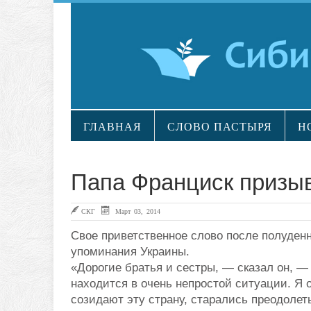
ГЛАВНАЯ
СЛОВО ПАСТЫРЯ
Н
Папа Франциск призыв
СКГ
Март 03, 2014
Свое приветственное слово после полуден
упоминания Украины.
«Дорогие братья и сестры, — сказал он, —
находится в очень непростой ситуации. Я 
созидают эту страну, старались преодолет