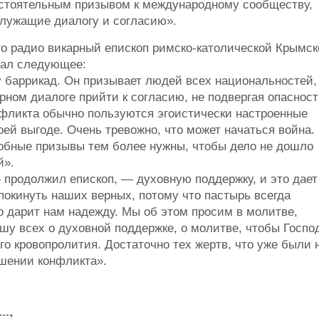
астоятельным призывом к международному сообществу,
лужащие диалогу и согласию».
го радио викарный епископ римско-католической Крымск
зал следующее:
у баррикад. Он призывает людей всех национальностей,
ном диалоге прийти к согласию, не подвергая опаснос
фликта обычно пользуются эгоистически настроенные
оей выгоде. Очень тревожно, что может начаться война.
обные призывы тем более нужны, чтобы дело не дошло
й».
продолжил епископ, — духовную поддержку, и это дает
покинуть наших верных, потому что пастырь всегда
о дарит нам надежду. Мы об этом просим в молитве,
шу всех о духовной поддержке, о молитве, чтобы Госпо
го кровопролития. Достаточно тех жертв, что уже были 
шении конфликта».